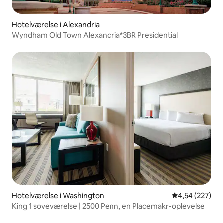
Hotelværelse i Alexandria
Wyndham Old Town Alexandria*3BR Presidential
Hotelværelse i Washington
4,54 ud af 5 i
4,54 (227)
King 1 soveværelse | 2500 Penn, en Placemakr-oplevelse