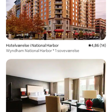
Hotelværelse i National Harbor
4,86 ud af 5 
4,86 (14)
Wyndham National Harbor * 1 soveværelse