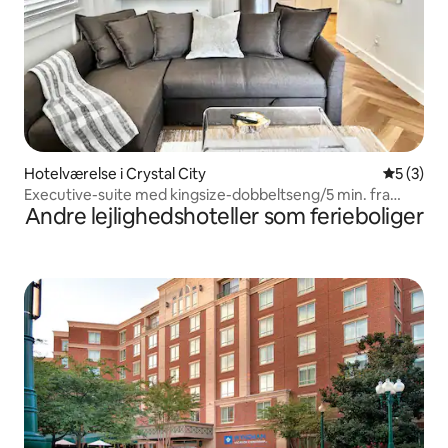
Hotelværelse i Crystal City
5 ud af 5
5 (3)
Executive-suite med kingsize-dobbeltseng/5 min. fra
Andre lejlighedshoteller som ferieboliger
DCA Pentagon HQ2/gratis parkering