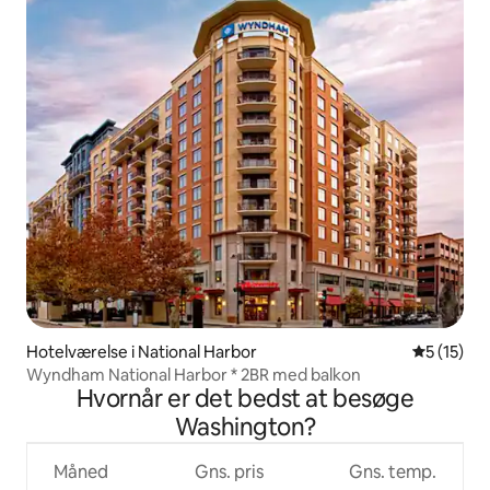
Hotelværelse i National Harbor
5 ud af 5 
5 (15)
Wyndham National Harbor * 2BR med balkon
Hvornår er det bedst at besøge
Washington?
Måned
Gns. pris
Gns. temp.