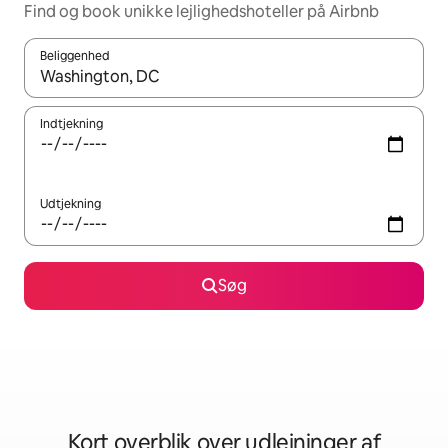
Find og book unikke lejlighedshoteller på Airbnb
Beliggenhed
Når resultaterne er tilgængelige, skal du navigere med piletaste
Indtjekning
Udtjekning
Søg
Kort overblik over udlejninger af