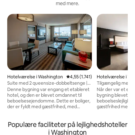
med mere.
Hotelværelse i Washington
4,55 ud af 5 i gennemsnitlig bed
4,55 (1.741)
Hotelværelse i Wa
Suite med 2 queensize-dobbeltsenge |
Tilgængelig med k
2500 Penn Placemakr Experience
Penn by Placemak
Denne bygning var engang et etableret
Når der var et eta
hotel, og den er blevet omdannet til
bygning blevet g
beboelsesejendomme. Dette er boliger,
beboelseslejlighed
der er fyldt med gæstfrihed, med
gæstfrihed med fac
faciliteter såsom gratis wi-fi og kabel-tv,
wi-fi og kabel-tv, 
rengøringstjenester i la carte og support
support på stedet, d
Populære faciliteter på lejlighedshoteller
på stedet, som du har til rådighed. Du får
rådighed. Du får e
et professionelt administreret, dynamisk
administreret, dyn
i Washington