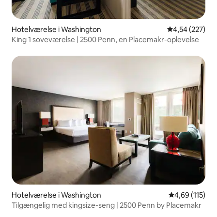
Hotelværelse i Washington
4,54 ud af 5 i
4,54 (227)
King 1 soveværelse | 2500 Penn, en Placemakr-oplevelse
Hotelværelse i Washington
4,69 ud af 5 i
4,69 (115)
Tilgængelig med kingsize-seng | 2500 Penn by Placemakr