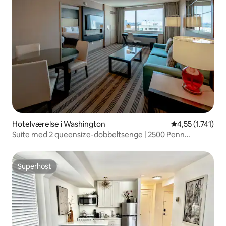
Hotelværelse i Washington
4,55 ud af 5 i 
4,55 (1.741)
Suite med 2 queensize-dobbeltsenge | 2500 Penn
Placemakr Experience
Superhost
Superhost