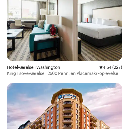
Hotelværelse i Washington
4,54 ud af 5 i
4,54 (227)
King 1 soveværelse | 2500 Penn, en Placemakr-oplevelse