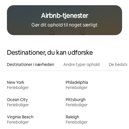
Airbnb-tjenester
Gør dit ophold til noget særligt
Destinationer, du kan udforske
Destinationer i nærheden
Andre typer ophold
De bedste
New York
Philadelphia
Ferieboliger
Ferieboliger
Ocean City
Pittsburgh
Ferieboliger
Ferieboliger
Virginia Beach
Raleigh
Ferieboliger
Ferieboliger