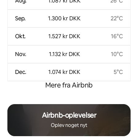
Aug.
1.087 kr DKK
26°C
Sep.
1.300 kr DKK
22°C
Okt.
1.527 kr DKK
16°C
Nov.
1.132 kr DKK
10°C
Dec.
1.074 kr DKK
5°C
Mere fra Airbnb
Airbnb-oplevelser
Oplev noget nyt