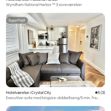
Wyndham National Harbor ** 3 soveværelser
Superhost
Superhost
Hotelværelse i Crystal City
5 ud af 5
5 (3)
Executive-suite med kingsize-dobbeltseng/5 min. fra
DCA Pentagon HQ2/gratis parkering