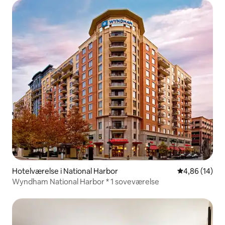
Hotelværelse i National Harbor
4,86 ud af 5 
4,86 (14)
Wyndham National Harbor * 1 soveværelse