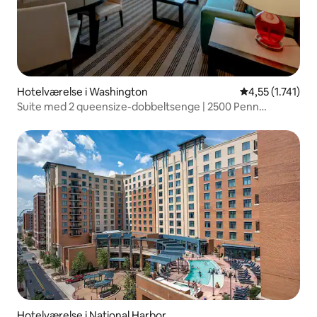
Hotelværelse i Washington
4,55 ud af 5 i 
4,55 (1.741)
Suite med 2 queensize-dobbeltsenge | 2500 Penn
Placemakr Experience
Hotelværelse i National Harbor