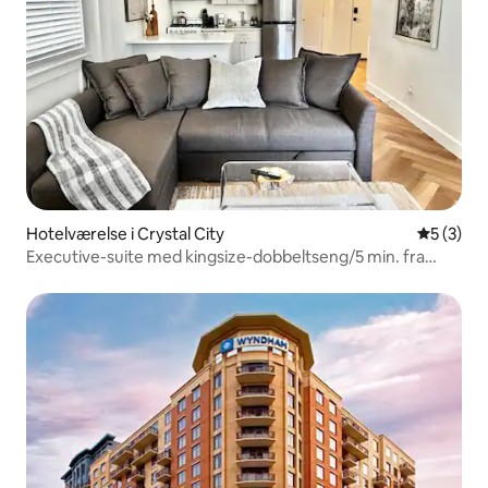
Hotelværelse i Crystal City
5 ud af 5
5 (3)
Executive-suite med kingsize-dobbeltseng/5 min. fra
DCA Pentagon HQ2/gratis parkering