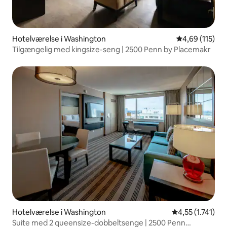
Hotelværelse i Washington
4,69 ud af 5 i
4,69 (115)
Tilgængelig med kingsize-seng | 2500 Penn by Placemakr
Hotelværelse i Washington
4,55 ud af 5 i 
4,55 (1.741)
Suite med 2 queensize-dobbeltsenge | 2500 Penn