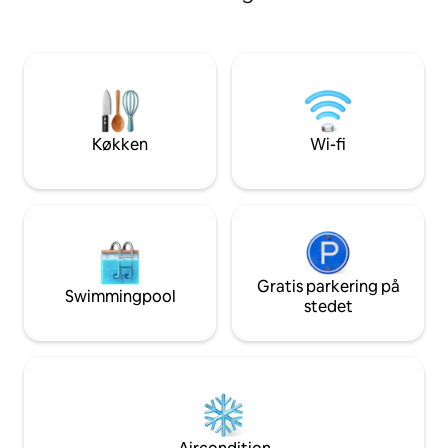
sted i et interessant kvarter, der føles
interessant kvarter
som et delvist beboelseskvarter,
beboet, delvist hot
delhotel - det bedste af begge dele. Du
begge. Du har aldr
har aldrig boet i en bolig som denne.
denne.
Køkken
Wi-fi
Gratis parkering på
Swimmingpool
stedet