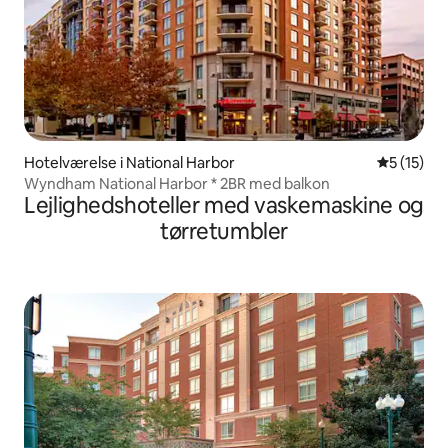
Hotelværelse i National Harbor
5 ud af 5 
5 (15)
Wyndham National Harbor * 2BR med balkon
Lejlighedshoteller med vaskemaskine og
tørretumbler