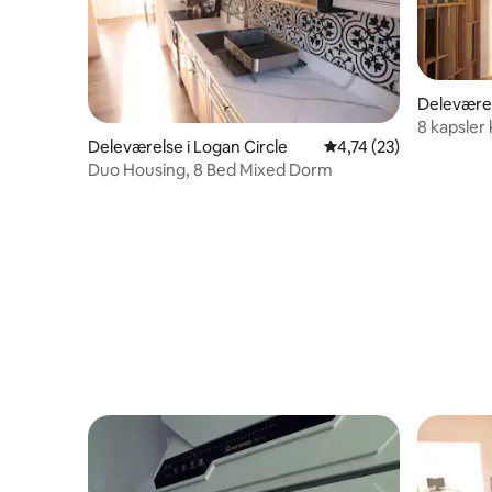
Deleværel
8 kapsler 
Deleværelse i Logan Circle
4,74 ud af 5 i gennem
4,74 (23)
Duo Housing, 8 Bed Mixed Dorm