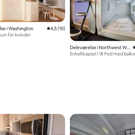
se i Washington
4,5 ud af 5 i gennemsnitlig bedømmelse, 1
4,5 (10)
kun for kvinder
snitlig bedømmelse, 23 omtaler
Deleværelse i Northwest Wa
4
shington
Enkeltkapsel i 18 Pod med balko
kvinder