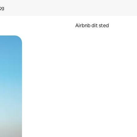
rog
Airbnb dit sted