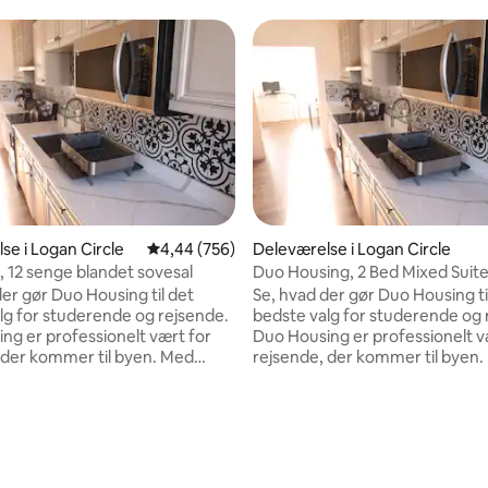
snitlig bedømmelse, 23 omtaler
se i Logan Circle
4,44 ud af 5 i gennemsnitlig bedømmelse, 75
4,44 (756)
Deleværelse i Logan Circle
, 12 senge blandet sovesal
Duo Housing, 2 Bed Mixed Suit
der gør Duo Housing til det
Se, hvad der gør Duo Housing ti
lg for studerende og rejsende.
bedste valg for studerende og 
ng er professionelt vært for
Duo Housing er professionelt v
der kommer til byen. Med
rejsende, der kommer til byen. Med
 personale, fuld adgang til
døgnåbent personale, fuld adga
 gratis pandekage-
køkkenet, gratis pandekage-
, gratis wi-fi, ingen lockout-
morgenmad, gratis wi-fi, ingen
ratis skabsbrug (hvis du
periode, gratis skabsbrug (hvis
in egen lås!), central
tilbyder din egen lås!), central
ed i nærheden af restauranter,
beliggenhed i nærheden af res