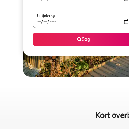
Udtjekning
Søg
Kort over