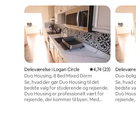
Deleværelse i Logan Circle
4,74 ud af 5 i gennem
4,74 (23)
Deleværel
Duo Housing, 8 Bed Mixed Dorm
Duo-bolig
Se, hvad der gør Duo Housing til det
Se, hvad 
bedste valg for studerende og rejsende.
bedste va
Duo Housing er professionelt vært for
Duo Housi
rejsende, der kommer til byen. Med
rejsende, 
døgnåbent personale, fuld adgang til
døgnåbent
køkkenet, gratis pandekage-
køkkenet,
morgenmad, gratis wi-fi, ingen lockout-
morgenmad
periode, gratis skabsbrug (hvis du
periode, g
tilbyder din egen lås!), central
tilbyder d
beliggenhed i nærheden af restauranter,
beliggenh