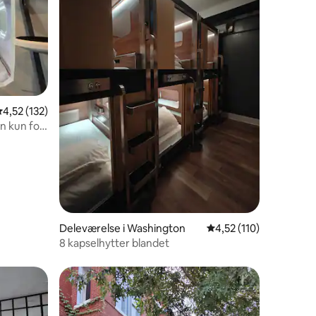
0 omtaler
,52 ud af 5 i gennemsnitlig bedømmelse, 132 omtaler
4,52 (132)
n kun for
Deleværelse i Washington
4,52 ud af 5 i gennem
4,52 (110)
8 kapselhytter blandet