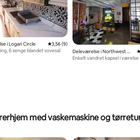
se i Logan Circle
3,56 ud af 5 i gennemsnitlig bedømmelse, 
3,56 (9)
ng, 6 senge blandet sovesal
Deleværelse i Northwest Wa
4
shington
Enkelt vandret kapsel i værels
forskellige kapsler
snitlig bedømmelse, 11 omtaler
rerhjem med vaskemaskine og tørretu