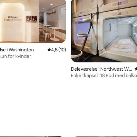
se i Washington
4,5 ud af 5 i gennemsnitlig bedømmelse, 1
4,5 (10)
kun for kvinder
Deleværelse i Northwest Wa
4
shington
Enkeltkapsel i 18 Pod med balko
kvinder
nitlig bedømmelse, 169 omtaler