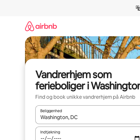
Gå
videre
til
indhold
Vandrerhjem som
ferieboliger i Washingto
Find og book unikke vandrerhjem på Airbnb
Beliggenhed
Når resultaterne er tilgængelige, skal du navigere
Indtjekning