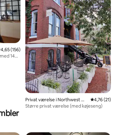
9 omtaler
,65 ud af 5 i gennemsnitlig bedømmelse, 156 omtaler
4,65 (156)
e med 14
Privat værelse i Northwest Wa
4,76 ud af 5 i genne
4,76 (21)
shington
Større privat værelse (med køjeseng)
mbler