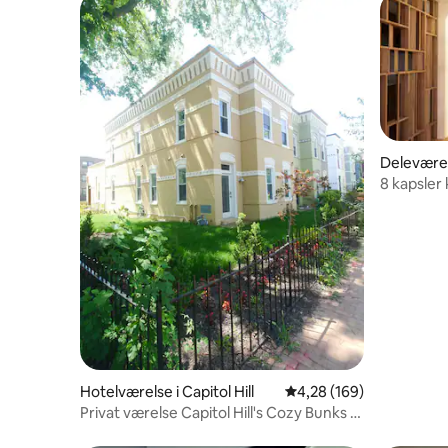
Deleværel
8 kapsler 
Hotelværelse i Capitol Hill
4,28 ud af 5 i gennems
4,28 (169)
Privat værelse Capitol Hill's Cozy Bunks (4
sovepladser)