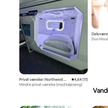
Deleværel
Duo Housi
Privat værelse i Northwest Wa
4,64 ud af 5 i gennem
4,64 (11)
shington
Mindre privat værelse (med køjeseng)
Vand