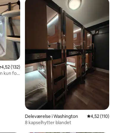
0 omtaler
,52 ud af 5 i gennemsnitlig bedømmelse, 132 omtaler
4,52 (132)
n kun for
Deleværelse i Washington
4,52 ud af 5 i gennem
4,52 (110)
8 kapselhytter blandet