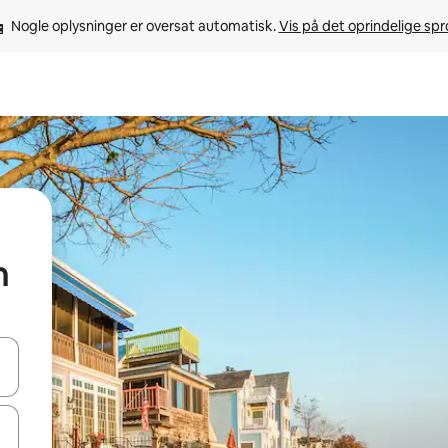
Nogle oplysninger er oversat automatisk. 
Vis på det oprindelige sp
n
 med piletasterne op og ned eller se mere ved at trykke eller stryge.