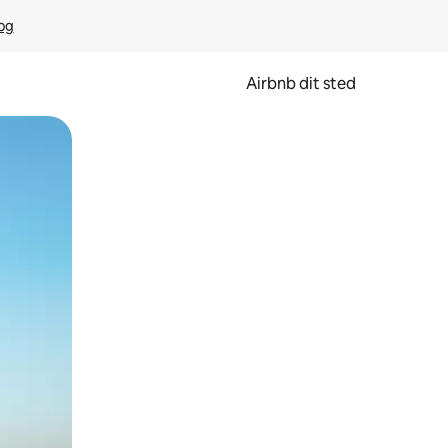
rog
Airbnb dit sted