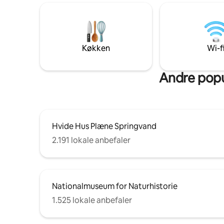
med ægte gæstfrihed og ægte historie
forbipass
og charme. 2 Masters Suites 4K 65
bagved til din brug
tommer fjernsyn med streaming
kirken bag
Internet med høj hastighed Dedikeret
du kan bruge den. Der
arbejdsplads Indtjekning uden vært
det forre
Køkken
Wi-f
døgnet rundt
internet. Fantastisk kaffebar i vores
Vaskemaskine/tørretumbler Gratis
kvarter.
parkering efter anmodning
Andre popu
Hvide Hus Plæne Springvand
2.191 lokale anbefaler
Nationalmuseum for Naturhistorie
1.525 lokale anbefaler