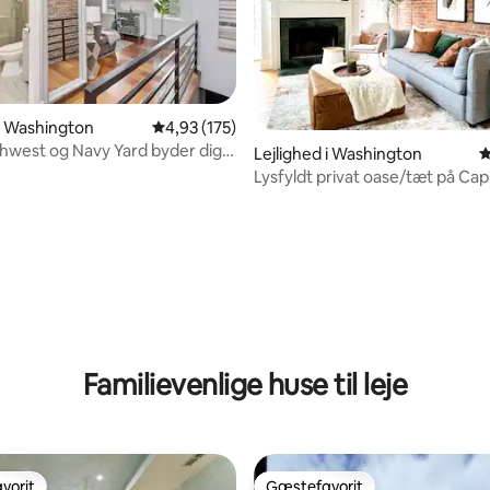
 i Washington
4,93 ud af 5 i gennemsnitlig bedømmelse, 17
4,93 (175)
hwest og Navy Yard byder dig
Lejlighed i Washington
4
en.
Lysfyldt privat oase/tæt på Capi
bygningen
nitlig bedømmelse, 164 omtaler
Familievenlige huse til leje
vorit
Gæstefavorit