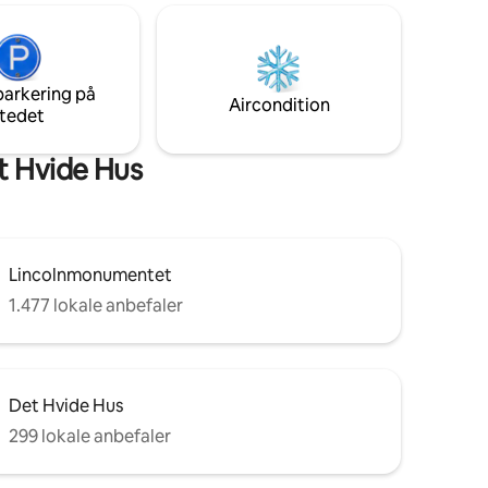
uriøse
og 6-7 minutters gang til Woodley Metro.
e og
En kort metrotur til museer, Capitol og
tter fra
Union Station, med nemme gåture til
r,
Dupont Circle og Georgetown. Enhed i
le og
parkering på
stueetagen med frodig udsigt til grønne
Aircondition
tedet
områder. Gratis privat parkering!
t Hvide Hus
Lincolnmonumentet
1.477 lokale anbefaler
Det Hvide Hus
299 lokale anbefaler