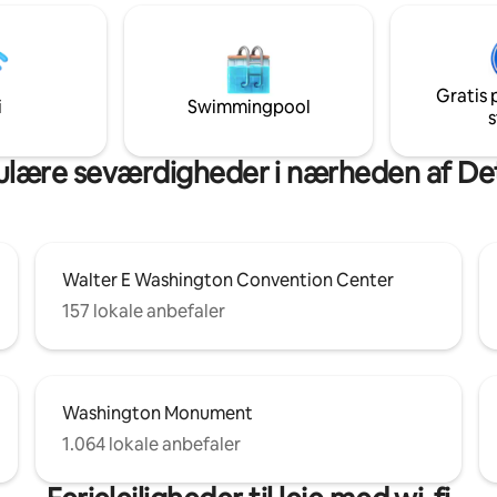
kaffe eller et glas vin i den luks
erende og en privat terrasse
baggård. Overfor den historisk
. Parkeringen er ved
trendy Blagden Alley og få minu
 vores hus og betalt af os, så
Convention Center, City Cente
 er et skrivebord i
downtown, Logan/Dupont Circ
Gratis 
ste soveværelse - godt
i
Swimmingpool
meget mere.
s
lære seværdigheder i nærheden af De
Walter E Washington Convention Center
157 lokale anbefaler
Washington Monument
1.064 lokale anbefaler