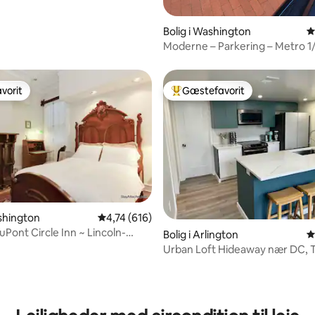
Bolig i Washington
4
Moderne – Parkering – Metro 1/
Walkscore
vorit
Gæstefavorit
vorit
Bedste gæstefavorit
ashington
4,74 ud af 5 i gennemsnitlig bedømmelse, 61
4,74 (616)
uPont Circle Inn ~ Lincoln-
Bolig i Arlington
4
Urban Loft Hideaway nær DC, 
Georgetown
nitlig bedømmelse, 104 omtaler