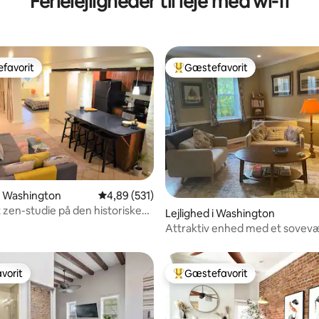
Ferielejligheder til leje med wi-fi
favorit
Gæstefavorit
gæstefavorit
Bedste gæstefavorit
nitlig bedømmelse, 203 omtaler
 i Washington
4,89 ud af 5 i gennemsnitlig bedømmelse, 53
4,89 (531)
t zen-studie på den historiske
Lejlighed i Washington
cle
Attraktiv enhed med et sovevæ
Capitol Hill
vorit
Gæstefavorit
vorit
Bedste gæstefavorit