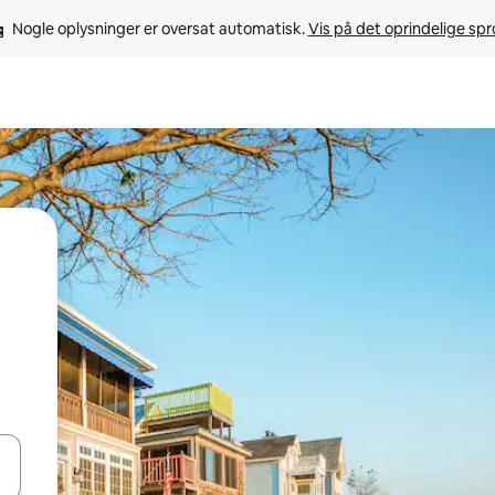
Nogle oplysninger er oversat automatisk. 
Vis på det oprindelige sp
 med piletasterne op og ned eller se mere ved at trykke eller stryge.