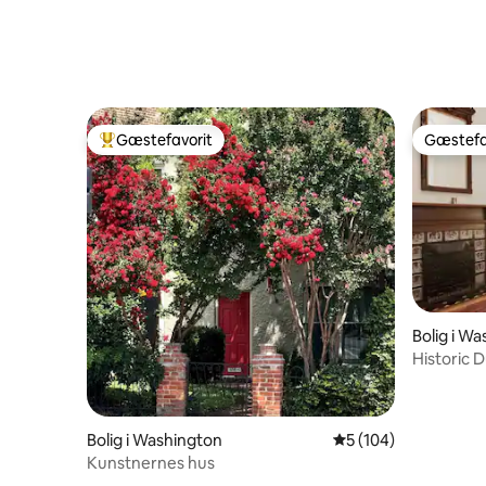
Gæstefavorit
Gæstefa
Bedste gæstefavorit
Gæstefa
Bolig i W
Historic D
værelse
Bolig i Washington
5 ud af 5 i gennems
5 (104)
Kunstnernes hus