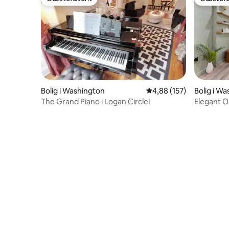
Gæstefavorit
Gæstefa
Bolig i Washington
4,88 ud af 5 i gennems
4,88 (157)
Bolig i W
The Grand Piano i Logan Circle!
Elegant O
badevære