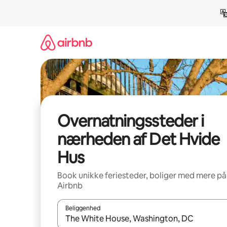
Gå
videre
til
indhold
Overnatningssteder i
nærheden af Det Hvide
Hus
Book unikke feriesteder, boliger med mere på
Airbnb
Beliggenhed
Når resultaterne er tilgængelige, skal du navigere