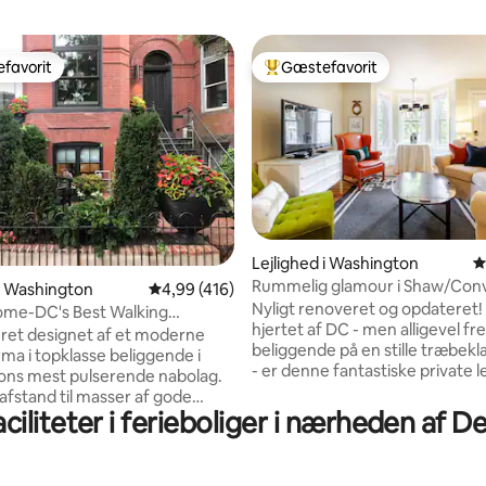
favorit
Gæstefavorit
gæstefavorit
Bedste gæstefavorit
nitlig bedømmelse, 171 omtaler
Lejlighed i Washington
4
Rummelig glamour i Shaw/Con
 i Washington
4,99 ud af 5 i gennemsnitlig bedømmelse, 41
4,99 (416)
Ctr/DWTN LEJLIGHED
Nyligt renoveret og opdateret! 
ome-DC's Best Walking
hjertet af DC - men alligevel fre
hood-Parking
ret designet af et moderne
beliggende på en stille træbek
rma i topklasse beliggende i
- er denne fantastiske private le
ons mest pulserende nabolag.
et typisk DC-rækkehus det per
afstand til masser af gode
fristed. Denne lejlighed med 1
ciliteter i ferieboliger i nærheden af D
er, natteliv og 1 blok til
soveværelse, 1 badeværelse og 
stadig rolig. Masser af
fuldt udstyret køkken tilbyder a
t til loftet, foran en anlagt have,
hjemmets bekvemmeligheder! 
an sidde og nyde