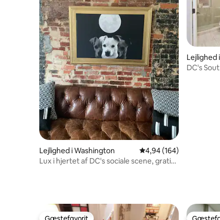
Lejlighed
DC's Sout
velkomm
Lejlighed i Washington
4,94 ud af 5 i gennems
4,94 (164)
Lux i hjertet af DC's sociale scene, gratis
parkering!
Gæstefavorit
Gæstefa