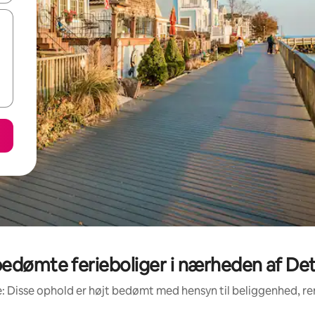
edømte ferieboliger i nærheden af De
: Disse ophold er højt bedømt med hensyn til beliggenhed, 