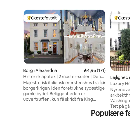
Gæstefavorit
Gæste
Bedste gæstefavorit
Bedste 
Bolig i Alexandria
4,96 ud af 5 i gennems
4,96 (171)
Historisk apotek | 2 master-suiter | Den
Lejlighed
gamle bydel
Majestætisk italiensk murstenshus fra før
Luxury H
borgerkrigen i den foretrukne sydøstlige
Neighbor
Nyrenove
gamle bydel. Beliggenheden er
arkitektfi
uovertruffen, kun få skridt fra King
Washingt
Street og to blokke fra havnefronten.
Tæt på gå
Dette treetagers hjem, der blev bygget i
Populære fa
restaurant
1800'erne, fungerede som et tidligere
metroen, men 
apotek. Nye renoveringer tilbyder den
sollys, høj
største luksus, karakteristisk arkitektur
hvor du k