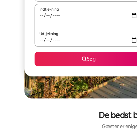
Indtjekning
Udtjekning
Søg
De bedst b
Gæster er enige