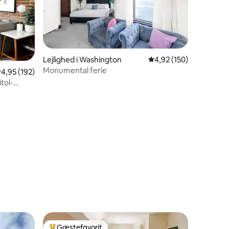
5 omtaler
Lejlighed i Washington
4,92 ud af 5 i gennems
4,92 (150)
Monumental ferie
,95 ud af 5 i gennemsnitlig bedømmelse, 192 omtaler
4,95 (192)
tol-
Gæstefavorit