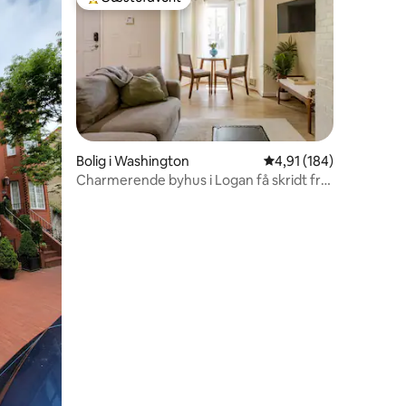
Bedste gæstefavorit
1 omtaler
Bolig i Washington
4,91 ud af 5 i gennems
4,91 (184)
Charmerende byhus i Logan få skridt fra
14th Street