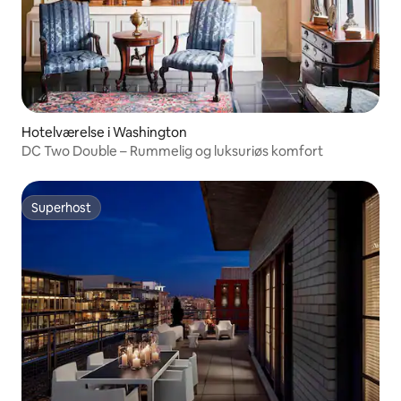
Hotelværelse i Washington
DC Two Double – Rummelig og luksuriøs komfort
Superhost
Superhost