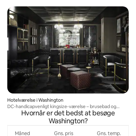
Hotelværelse i Washington
DC-handicapvenligt kingsize-værelse – brusebad og
Hvornår er det bedst at besøge
komfort
Washington?
Måned
Gns. pris
Gns. temp.