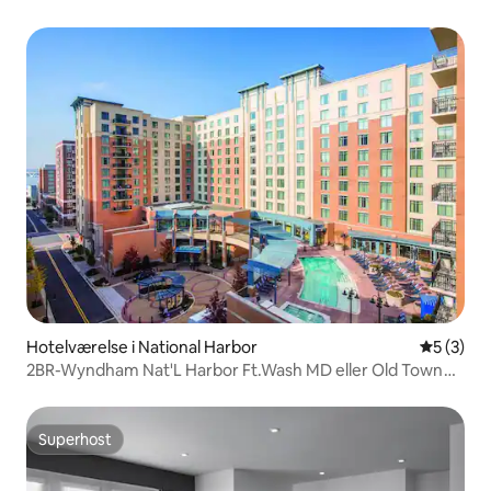
Hotelværelse i National Harbor
5 ud af 5
5 (3)
2BR-Wyndham Nat'L Harbor Ft.Wash MD eller Old Town
VA
Superhost
Superhost