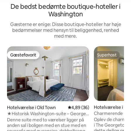
De bedst bedømte boutique-hoteller i
Washington
Gæsterne er enige: Disse boutique-hoteller har høje
bedømmelser med hensyn til beliggenhed, renhed
med mere.
Gæstefavorit
Superhost
Gæstefavorit
Superhost
Hotelværelse i G
Hotelværelse i Old Town
4,89 ud af 5 i gennemsnitlig b
4,89 (36)
Charmerende bou
★Historisk Washington-suite – George
kanalen! Lock3
of Old Town★
Oplev de charmer
Denne suite med to værelser ligger på
i The Georgetown 
anden sal i boligen med en stue med en
dette dejlige priva
sovesofa med queensize-dobbeltseng,