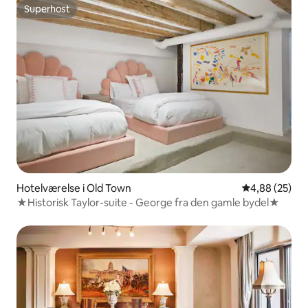
Superhost
Superhost
Hotelværelse i Old Town
4,88 ud af 5 
4,88 (25)
★Historisk Taylor-suite - George fra den gamle bydel★