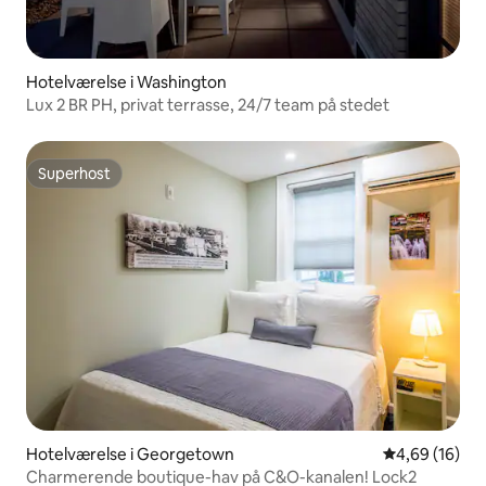
Hotelværelse i Washington
Lux 2 BR PH, privat terrasse, 24/7 team på stedet
Superhost
Superhost
Hotelværelse i Georgetown
4,69 ud af 5 
4,69 (16)
Charmerende boutique-hav på C&O-kanalen! Lock2