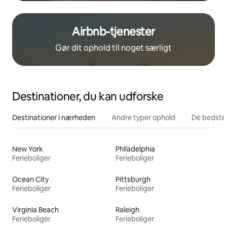
Airbnb-tjenester
Gør dit ophold til noget særligt
Destinationer, du kan udforske
Destinationer i nærheden
Andre typer ophold
De bedste
New York
Philadelphia
Ferieboliger
Ferieboliger
Ocean City
Pittsburgh
Ferieboliger
Ferieboliger
Virginia Beach
Raleigh
Ferieboliger
Ferieboliger