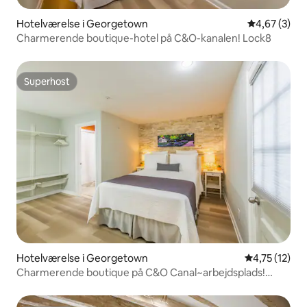
Hotelværelse i Georgetown
4,67 ud af 5
4,67 (3)
Charmerende boutique-hotel på C&O-kanalen! Lock8
Superhost
Superhost
Hotelværelse i Georgetown
4,75 ud af 5
4,75 (12)
Charmerende boutique på C&O Canal~arbejdsplads!
Lock11