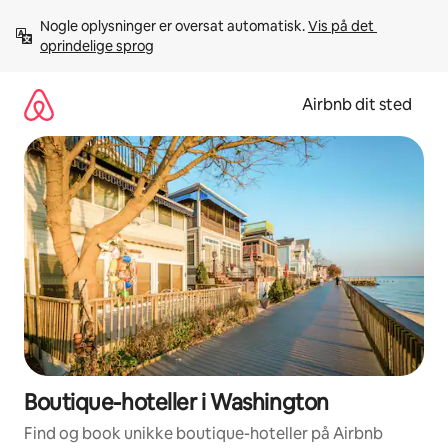
Gå
Nogle oplysninger er oversat automatisk. 
Vis på det 
videre
oprindelige sprog
til
indhold
Airbnb dit sted
Boutique-hoteller i Washington
Find og book unikke boutique-hoteller på Airbnb