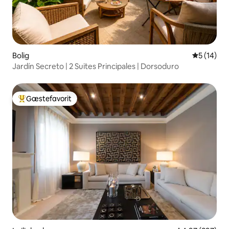
Bolig
5 ud af 5 
5 (14)
Jardín Secreto | 2 Suites Principales | Dorsoduro
Gæstefavorit
Bedste gæstefavorit