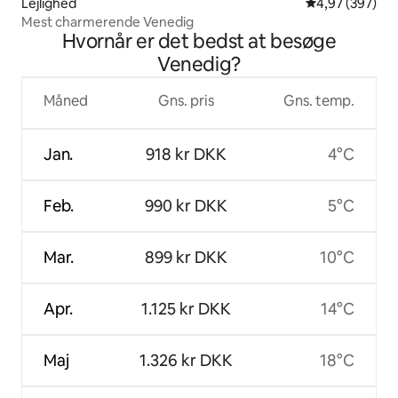
Lejlighed
4,97 ud af 5 i
4,97 (397)
Mest charmerende Venedig
Hvornår er det bedst at besøge
Venedig?
Måned
Gns. pris
Gns. temp.
Jan.
918 kr DKK
4°C
Feb.
990 kr DKK
5°C
Mar.
899 kr DKK
10°C
Apr.
1.125 kr DKK
14°C
Maj
1.326 kr DKK
18°C