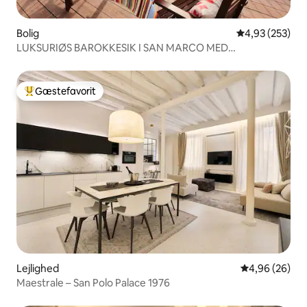
Bolig
4,93 ud af 5 i
4,93 (253)
LUKSURIØS BAROKKESIK I SAN MARCO MED
TAGTERRASSE
Gæstefavorit
Bedste gæstefavorit
Lejlighed
4,96 ud af 5 
4,96 (26)
Maestrale – San Polo Palace 1976