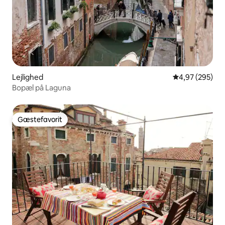
Lejlighed
4,97 ud af 5 i
4,97 (295)
Bopæl på Laguna
Gæstefavorit
Gæstefavorit