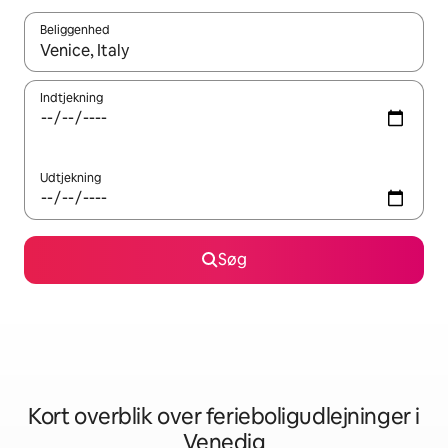
Beliggenhed
Når resultaterne er tilgængelige, skal du navigere med piletaste
Indtjekning
Udtjekning
Søg
Kort overblik over ferieboligudlejninger i
Venedig