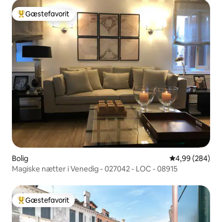
Gæstefavorit
Bedste gæstefavorit
Bolig
4,99 ud af 5 i
4,99 (284)
Magiske nætter i Venedig - 027042 - LOC - 08915
Gæstefavorit
Bedste gæstefavorit