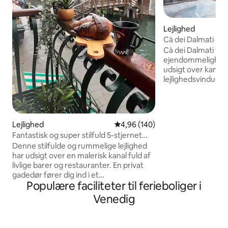
Lejlighed
Cà dei Dalmati - B
Cà dei Dalmati før
ejendommelighed
udsigt over kanalen
lejlighedsvinduerne
sammen med elegan
dens lysstyrke og u
funktioner gør dett
slags. Tre store s
Lejlighed
4,96 ud af 5 i gennemsnitlig be
4,96 (140)
suite badeværelse
Fantastisk og super stilfuld 5-stjernet
direkte udsigt over
lejlighed ved kanalen!
Denne stilfulde og rummelige lejlighed
perfekt ophold i 
har udsigt over en malerisk kanal fuld af
eller venner. Stede
livlige barer og restauranter. En privat
beliggende, få min
gadedør fører dig ind i et
Arsenale og alle v
Populære faciliteter til ferieboliger i
forsyningsområde i stueetagen
stedet at være.
(vaskemaskine og tørretumbler), og
Venedig
ovenpå kommer du ind i et fantastisk
arkitektdesignet rum, der består af et
fuldt udstyret køkken + spiseområde, en