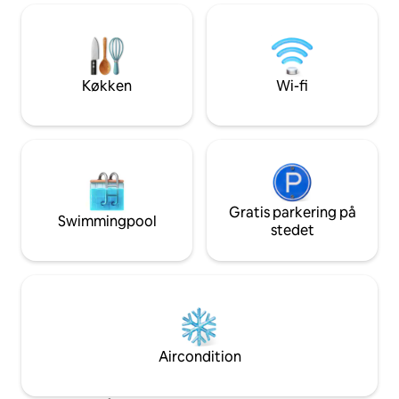
elegant stue, 2 store soveværelser med
super-kingsize senge og 2
badeværelser, et med et luksuriøst
fritstående badekar. Vi har også en
dobbelt behagelig dobbelt sovesofa i
Køkken
Wi-fi
stuen, hvor der kan sove to.
Gratis parkering på
Swimmingpool
stedet
Aircondition