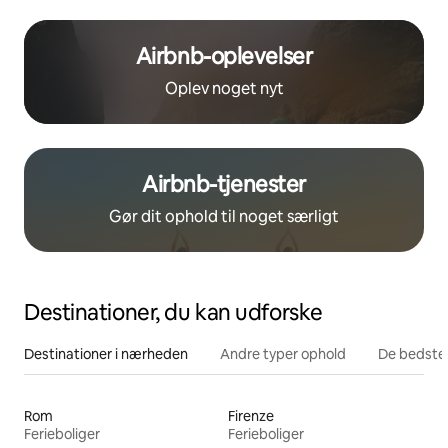
Airbnb-oplevelser
Oplev noget nyt
Airbnb-tjenester
Gør dit ophold til noget særligt
Destinationer, du kan udforske
Destinationer i nærheden
Andre typer ophold
De bedste
Rom
Firenze
Ferieboliger
Ferieboliger