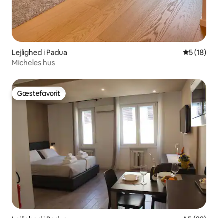
Lejlighed i Padua
5 ud af 5 
5 (18)
Micheles hus
Gæstefavorit
Gæstefavorit