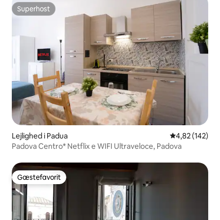
Superhost
Superhost
Lejlighed i Padua
4,82 ud af 5 i
4,82 (142)
Padova Centro* Netflix e WIFI Ultraveloce, Padova
Gæstefavorit
Gæstefavorit