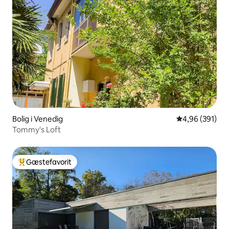
Bolig i Venedig
4,96 ud af 5 i
4,96 (391)
Tommy's Loft
Gæstefavorit
Bedste gæstefavorit