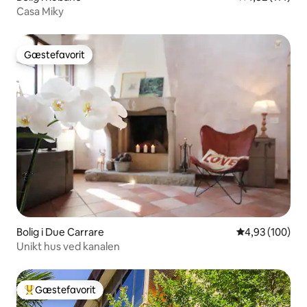
Casa Miky
Gæstefavorit
Gæstefavorit
Bolig i Due Carrare
4,93 ud af 5 i
4,93 (100)
Unikt hus ved kanalen
Gæstefavorit
Bedste gæstefavorit