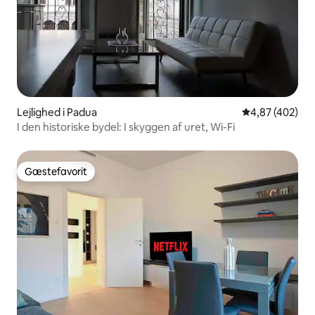
Lejlighed i Padua
4,87 ud af 5 i
4,87 (402)
I den historiske bydel: I skyggen af uret, Wi-Fi
Gæstefavorit
Gæstefavorit