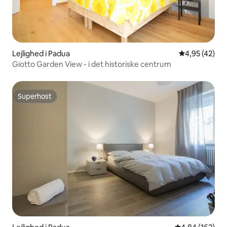
Lejlighed i Padua
4,95 ud af 5 
4,95 (42)
Giotto Garden View - i det historiske centrum
Superhost
Superhost