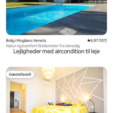
Bolig i Mogliano Veneto
4,97 ud af 5 i
4,97 (107)
Natur og komfort få kilometer fra Venedig
Lejligheder med aircondition til leje
Gæstefavorit
Gæstefavorit