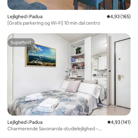
Lejlighed i Padua
4,93 ud af 5 i
4,93 (165)
[Gratis parkering og Wi-Fi] 10 min dal centro
Superhost
Superhost
Lejlighed i Padua
4,93 ud af 5 i
4,93 (141)
Charmerende Savonarola-studielejlighed –
højhastigheds-Wi-Fi og cykel