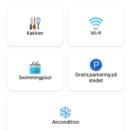
Scrovegni-kapellet, lige midt i centrum.
uafhængigt. Med to
2. sal, ingen elevator, parkering 250
køkken, wi-fi, et 
meter væk. Perfekt udgangspunkt til at
et badeværelse m
udforske Padova til fods blandt kunst,
af mange interessa
historie og en autentisk atmosfære eller
nå med offentlig t
til at opleve Venedig
du kan slappe af ef
Køkken
Wi-fi
Gratis parkering på
Swimmingpool
stedet
Aircondition