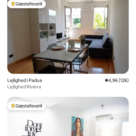
Gæstefavorit
Bedste gæstefavorit
Lejlighed i Padua
4,96 ud af 5 i
4,96 (126)
Lejlighed Riviera
Gæstefavorit
Bedste gæstefavorit