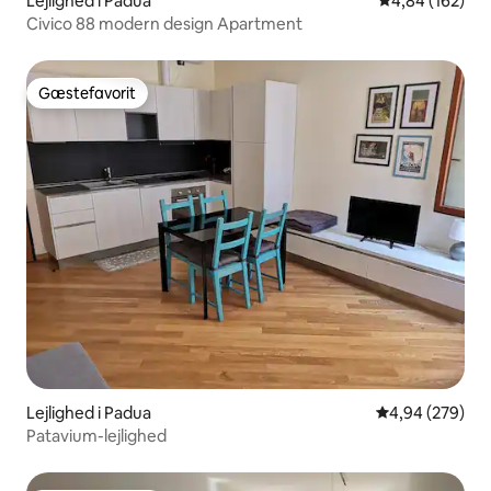
Lejlighed i Padua
4,84 ud af 5 i
4,84 (162)
Civico 88 modern design Apartment
Gæstefavorit
Gæstefavorit
Lejlighed i Padua
4,94 ud af 5 i
4,94 (279)
Patavium-lejlighed