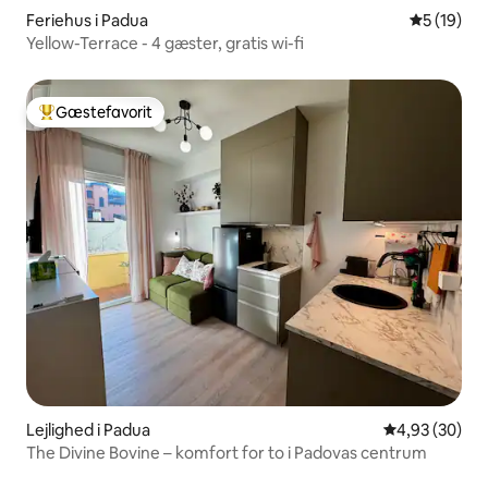
Feriehus i Padua
5 ud af 5 
5 (19)
Yellow-Terrace - 4 gæster, gratis wi-fi
Gæstefavorit
Bedste gæstefavorit
Lejlighed i Padua
4,93 ud af 5 
4,93 (30)
The Divine Bovine – komfort for to i Padovas centrum