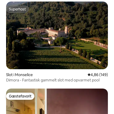
Superhost
Superhost
Slot i Monselice
4,86 ud af 5 i
4,86 (149)
Dimora - Fantastisk gammelt slot med opvarmet pool
Gæstefavorit
Gæstefavorit