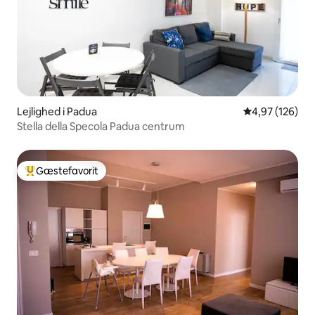
Lejlighed i Padua
4,97 ud af 5 i
4,97 (126)
Stella della Specola Padua centrum
Gæstefavorit
Bedste gæstefavorit