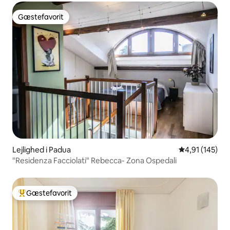
Gæstefavorit
Gæstefavorit
Lejlighed i Padua
4,91 ud af 5 i
4,91 (145)
"Residenza Facciolati" Rebecca- Zona Ospedali
Gæstefavorit
Bedste gæstefavorit