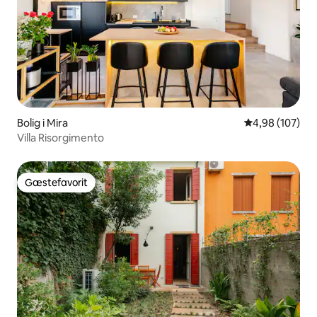
Bolig i Mira
4,98 ud af 5 i
4,98 (107)
Villa Risorgimento
Gæstefavorit
Gæstefavorit