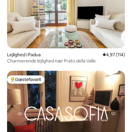
Lejlighed i Padua
4,97 ud af 5 i
4,97 (114)
Charmerende lejlighed nær Prato della Valle
Gæstefavorit
Bedste gæstefavorit