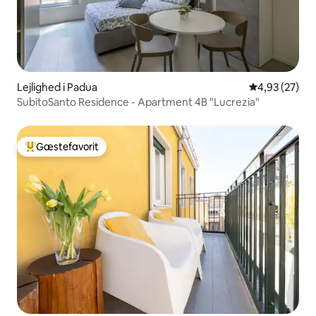
Lejlighed i Padua
4,93 ud af 5 
4,93 (27)
SubitoSanto Residence - Apartment 4B "Lucrezia"
Gæstefavorit
Bedste gæstefavorit