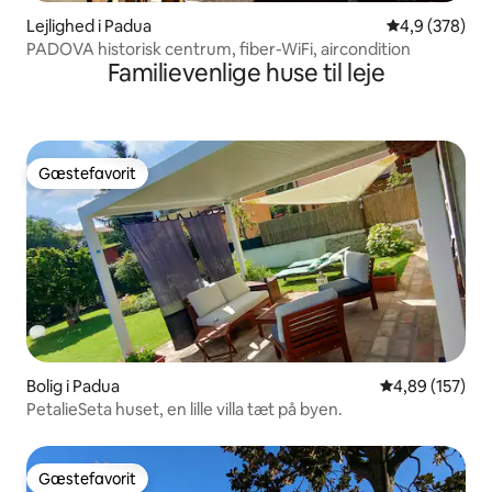
Lejlighed i Padua
4,9 ud af 5 i
4,9 (378)
PADOVA historisk centrum, fiber-WiFi, aircondition
Familievenlige huse til leje
Gæstefavorit
Gæstefavorit
Bolig i Padua
4,89 ud af 5 i
4,89 (157)
PetalieSeta huset, en lille villa tæt på byen.
Gæstefavorit
Gæstefavorit