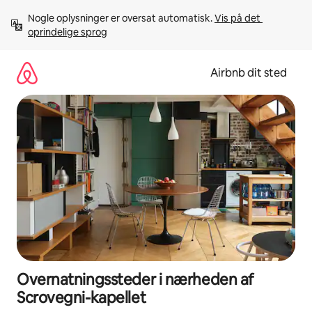
Gå
Nogle oplysninger er oversat automatisk. 
Vis på det 
videre
oprindelige sprog
til
indhold
Airbnb dit sted
Overnatningssteder i nærheden af
Scrovegni-kapellet