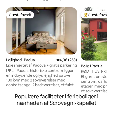
Gæstefavorit
Gæstefavorit
Gæstefavorit
Bedste gæstefavo
Lejlighed i Padua
4,96 ud af 5 i gennemsnitlig be
4,96 (258)
Lige i hjertet af Padova + gratis parkering
Bolig i Padua
I ❤️ af Paduas historiske centrum ligger
RØDT HUS, PRIVA
en indbydende og lys lejlighed på over
CENTRUM/HOSPI
Et grønt område b
100 kvm med 2 soveværelser med
centrum, uafhængi
dobbeltsenge, 2 badeværelser, et fuldt
etager, med privat
udstyret køkken og en tv-stue med en
et soveværelse me
privat tagterrasse. Hurtig wi-fi,
Populære faciliteter i ferieboliger i
badeværelse med b
aircondition på alle værelser,
nærheden af sevæ
nærheden af Scrovegni-kapellet
vaskemaskine, tørretumbler og
tilgængelig med off
opvaskemaskine. Kun få skridt fra
grønt sted beligg