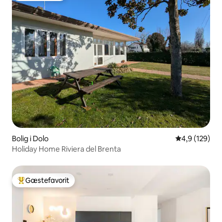
Bolig i Dolo
4,9 ud af 5 i
4,9 (129)
Holiday Home Riviera del Brenta
Gæstefavorit
Bedste gæstefavorit