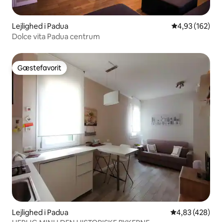
Lejlighed i Padua
4,93 ud af 5 i
4,93 (162)
Dolce vita Padua centrum
Gæstefavorit
Gæstefavorit
Lejlighed i Padua
4,83 ud af 5 i
4,83 (428)