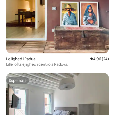
Lejlighed i Padua
4,96 ud af 5 
4,96 (24)
Lille loftslejlighed i centro a Padova.
Superhost
Superhost