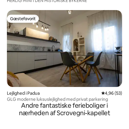
HERLIG MINI I DEN HISTORISKE BYKERNE
Gæstefavorit
Gæstefavorit
Lejlighed i Padua
4,96 ud af 5 
4,96 (53)
GLG moderne luksuslejlighed med privat parkering
Andre fantastiske ferieboliger i
nærheden af Scrovegni-kapellet