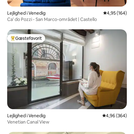
Lejlighed i Venedig
4,95 ud af 5 i
4,95 (164)
Ca' do Pozzi - San Marco-området | Castello
Gæstefavorit
Bedste gæstefavorit
Lejlighed i Venedig
4,96 ud af 5 i
4,96 (364)
Venetian Canal View