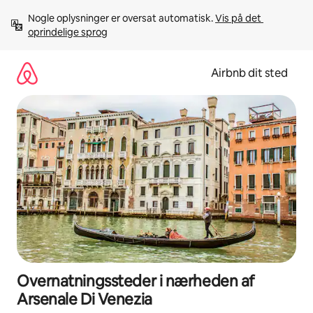
Gå
Nogle oplysninger er oversat automatisk. 
Vis på det 
videre
oprindelige sprog
til
indhold
Airbnb dit sted
Overnatningssteder i nærheden af
Arsenale Di Venezia