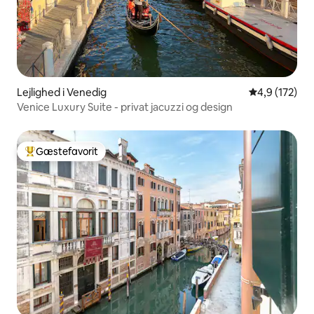
Lejlighed i Venedig
4,9 ud af 5 i
4,9 (172)
Venice Luxury Suite - privat jacuzzi og design
Gæstefavorit
Bedste gæstefavorit