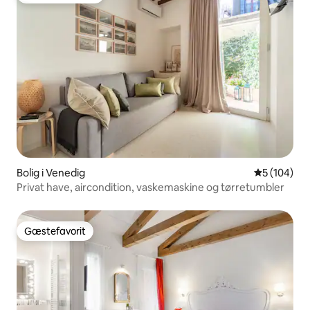
Bolig i Venedig
5 ud af 5 i
5 (104)
Privat have, aircondition, vaskemaskine og tørretumbler
Gæstefavorit
Gæstefavorit