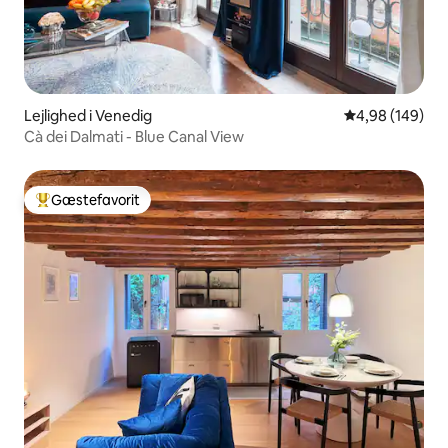
Lejlighed i Venedig
4,98 ud af 5 i
4,98 (149)
Cà dei Dalmati - Blue Canal View
Gæstefavorit
Bedste gæstefavorit