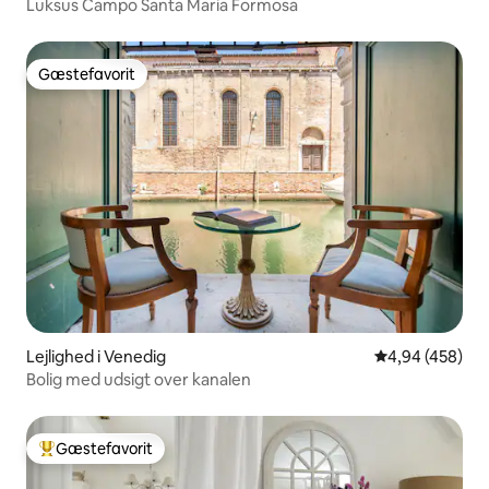
Luksus Campo Santa Maria Formosa
Gæstefavorit
Gæstefavorit
Lejlighed i Venedig
4,94 ud af 5 i
4,94 (458)
Bolig med udsigt over kanalen
Gæstefavorit
Bedste gæstefavorit