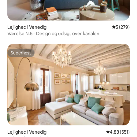
Lejlighed i Venedig
5 ud af 5 i
5 (279)
Værelse N:5 - Design og udsigt over kanalen.
Superhost
Superhost
Lejlighed i Venedig
4,83 ud af 5 i
4,83 (551)