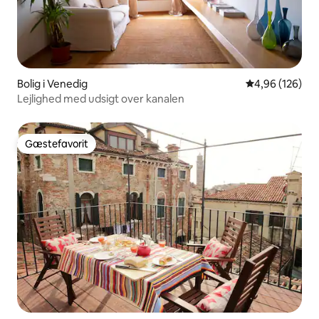
Bolig i Venedig
4,96 ud af 5 i
4,96 (126)
Lejlighed med udsigt over kanalen
Gæstefavorit
Gæstefavorit