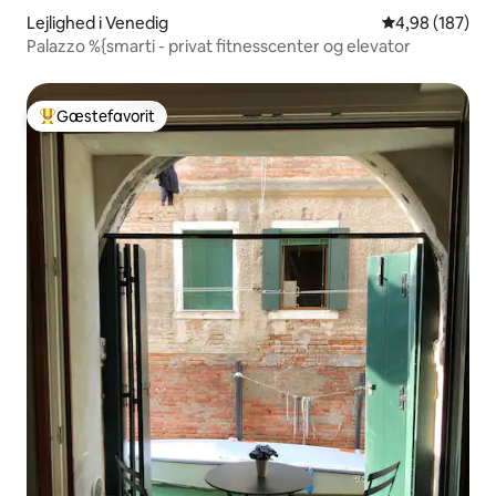
Lejlighed i Venedig
4,98 ud af 5 i
4,98 (187)
Palazzo %{smarti - privat fitnesscenter og elevator
Gæstefavorit
Bedste gæstefavorit