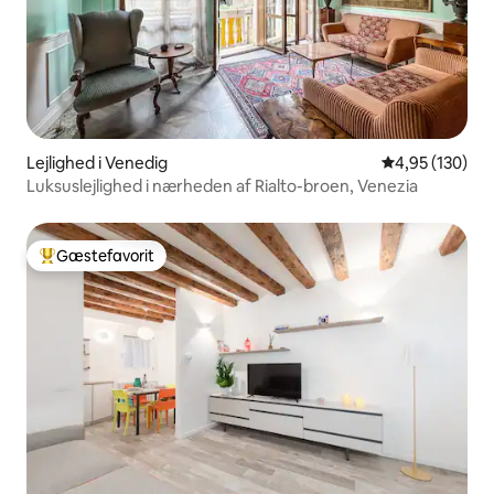
Lejlighed i Venedig
4,95 ud af 5 i
4,95 (130)
Luksuslejlighed i nærheden af Rialto-broen, Venezia
Gæstefavorit
Bedste gæstefavorit