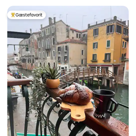
Gæstefavorit
Bedste gæstefavorit