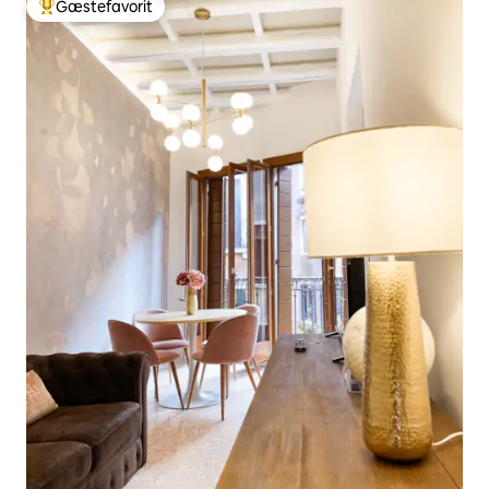
Gæstefavorit
Bedste gæstefavorit