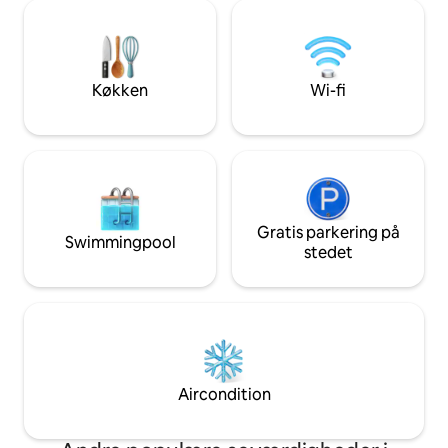
mest livlige kvarter i Venedig med
butikker, restauran
mange butikker og restauranter i
supermarked... N
nærheden. Book nu for at få den ægte
venetianske oplevelse! Læs 
venetianske oplevelse! KOMMUNENS
beskrivelse for lej
REGISTRERINGSKODE: M0270427215
husregler og omgivelser. *
Køkken
Wi-fi
(almindelig og godkendt struktur)
M02704210598
Loftslejligheden "Vittorio" består af en
stor stue, 3 soveværelser, 2 komplette
badeværelser og en smuk privat bank.
Værelserne garanterer maksimal
komfort, de er lyse og rummelige. Det
første har en meget stor dobbeltseng,
og de to andre har meget komfortable
Gratis parkering på
Swimmingpool
enkeltsenge. Du kan endda sætte
stedet
enkeltsengene sammen, så du har en
stor dobbeltseng. Du finder smukke og
rummelige badeværelser med et stort
brusebad for at sikre maksimal
afslapning. Stuen er det lyseste rum
med en komfortrækkelig sovesofa, et
nyt smart-tv og et veludstyret køkken.
Aircondition
Du har også adgang til den private
terrasse på kanalen. Både i soveværelser
og i stuen finder du gardiner (de er