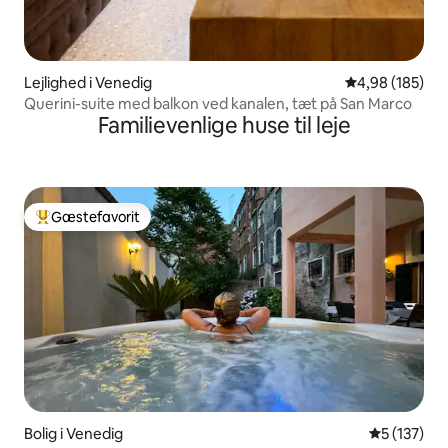
Lejlighed i Venedig
4,98 ud af 5 i
4,98 (185)
Querini-suite med balkon ved kanalen, tæt på San Marco
Familievenlige huse til leje
Gæstefavorit
Bedste gæstefavorit
Bolig i Venedig
5 ud af 5 i
5 (137)