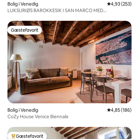
Bolig i Venedig
4,93 ud af 5 i
4,93 (253)
LUKSURIØS BAROKKESIK I SAN MARCO MED
TAGTERRASSE
Gæstefavorit
Gæstefavorit
Bolig i Venedig
4,85 ud af 5 i
4,85 (186)
CoZy House Venice Biennale
Gæstefavorit
Bedste gæstefavorit