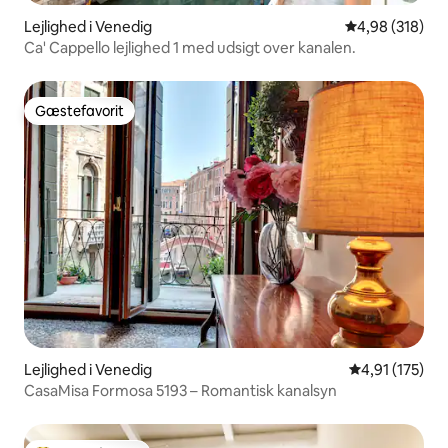
Lejlighed i Venedig
4,98 ud af 5 i
4,98 (318)
Ca' Cappello lejlighed 1 med udsigt over kanalen.
Gæstefavorit
Gæstefavorit
Lejlighed i Venedig
4,91 ud af 5 i
4,91 (175)
CasaMisa Formosa 5193 – Romantisk kanalsyn