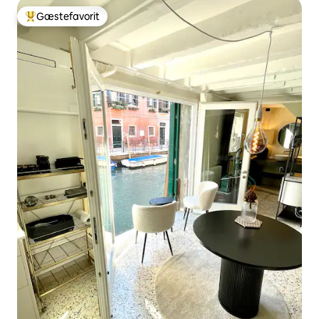
Gæstefavorit
Bedste gæstefavorit