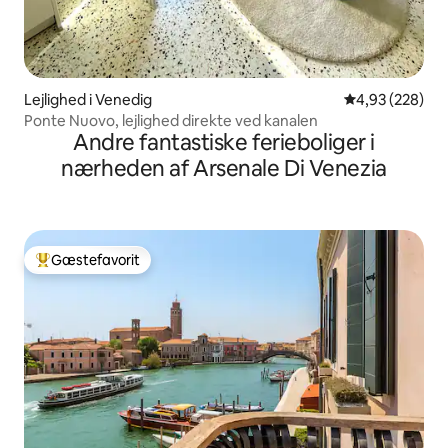
Lejlighed i Venedig
4,93 ud af 5 i
4,93 (228)
Ponte Nuovo, lejlighed direkte ved kanalen
Andre fantastiske ferieboliger i
nærheden af Arsenale Di Venezia
Gæstefavorit
Bedste gæstefavorit