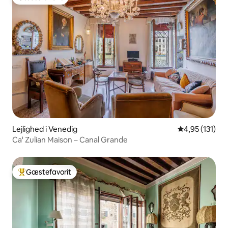
Gæstefavorit
Lejlighed i Venedig
4,95 ud af 5 i
4,95 (131)
Ca' Zulian Maison – Canal Grande
Gæstefavorit
Bedste gæstefavorit