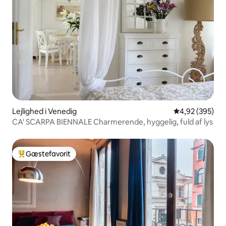
Lejlighed i Venedig
4,92 ud af 5 i
4,92 (395)
CA' SCARPA BIENNALE Charmerende, hyggelig, fuld af lys
Gæstefavorit
Bedste gæstefavorit