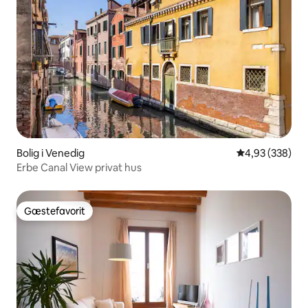
Bolig i Venedig
4,93 ud af 5 i
4,93 (338)
Erbe Canal View privat hus
Gæstefavorit
Gæstefavorit