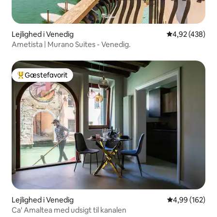
Lejlighed i Venedig
4,92 ud af 5 i
4,92 (438)
Ametista | Murano Suites - Venedig.
Gæstefavorit
Bedste gæstefavorit
Lejlighed i Venedig
4,99 ud af 5 i
4,99 (162)
Ca' Amaltea med udsigt til kanalen