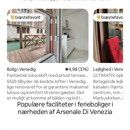
Gæstefavorit
Gæstefavorit
Bedste gæstefavorit
Bedste gæstefavo
Bolig i Venedig
4,98 ud af 5 i gennemsnitlig be
4,98 (376)
Lejlighed i Venedi
Fantastisk luksusloft med privat terrasse
ULTIMATIV opleve
ved kanalen
udsigt over kanale
6525 tilbyder de bedste lofter i Venedig,
Betagende lejligh
lige renoveret for at garantere maksimal
kanalen i hjertet a
luksus og komfort til vores gæster. Det
centrum, min. gåa
er muligt at komme af båden og ind i
Markuskirken, Dog
Populære faciliteter i ferieboliger i
huset takket være den smukke private
beliggenhed til at
terrasse, der tilbyder plads til at spise
seværdigheder og f
nærheden af Arsenale Di Venezia
middag eller en cocktail, mens du ser
den ægte venetiansk
solnedgangen. Du kan nå Rialto eller San
fuldstændig restau
Marco på kun 5/10 minutter og nyde det
beliggende i et au