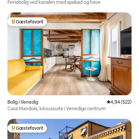
Feriebolig ved kanalen med spabad og have
Gæstefavorit
Bedste gæstefavorit
Bolig i Venedig
4,94 ud af 5 i
4,94 (522)
Casa Mandola, luksussuite i Venedigs centrum
Gæstefavorit
Bedste gæstefavorit