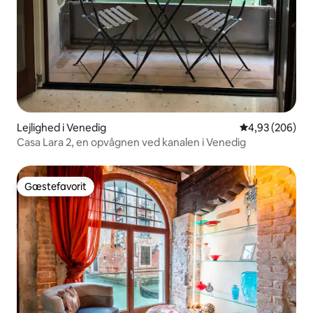
Lejlighed i Venedig
4,93 ud af 5 i
4,93 (206)
Casa Lara 2, en opvågnen ved kanalen i Venedig
Gæstefavorit
Gæstefavorit