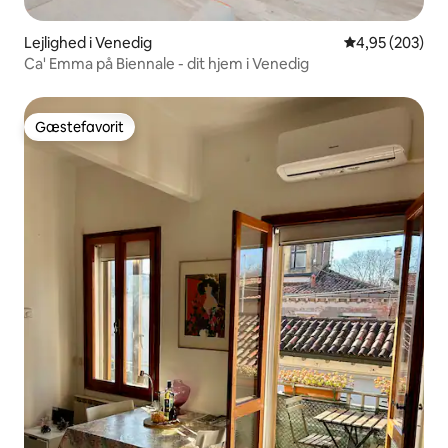
Lejlighed i Venedig
4,95 ud af 5 i
4,95 (203)
Ca' Emma på Biennale - dit hjem i Venedig
Gæstefavorit
Gæstefavorit