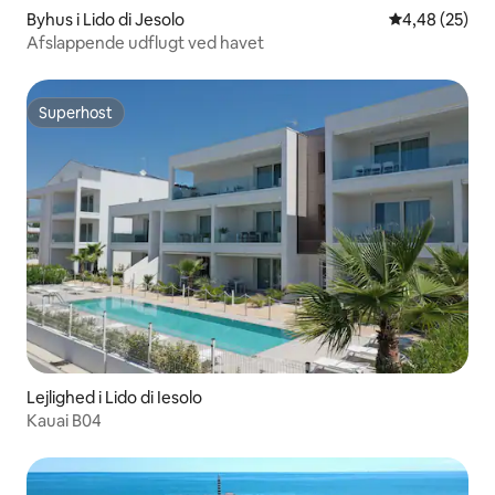
Byhus i Lido di Jesolo
4,48 ud af 5 
4,48 (25)
Afslappende udflugt ved havet
Superhost
Superhost
Lejlighed i Lido di Iesolo
Kauai B04