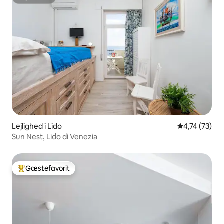
Superhost
Lejlighed i Lido
4,74 ud af 5 
4,74 (73)
Sun Nest, Lido di Venezia
Gæstefavorit
Bedste gæstefavorit