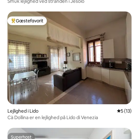
Smuk lejlighed ved stranden i Jesolo
Gæstefavorit
Bedste gæstefavorit
Lejlighed i Lido
5 ud af 5 
5 (13)
Cà Dollina er en lejlighed på Lido di Venezia
Superhost