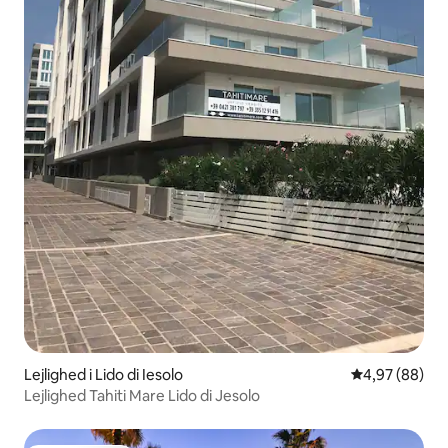
Lejlighed i Lido di Iesolo
4,97 ud af 5 
4,97 (88)
Lejlighed Tahiti Mare Lido di Jesolo