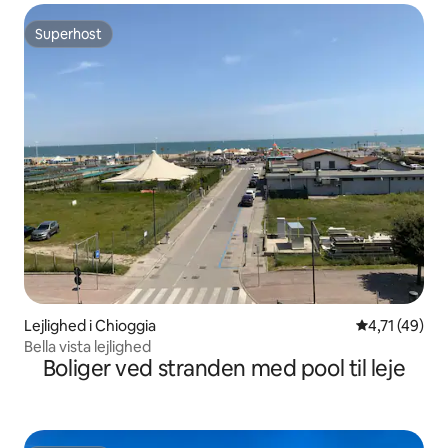
Superhost
Superhost
Lejlighed i Chioggia
4,71 ud af 5
4,71 (49)
Bella vista lejlighed
Boliger ved stranden med pool til leje