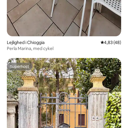
Lejlighed i Chioggia
4,83 ud af 5 
4,83 (48)
Perla Marina, med cykel
Superhost
Superhost