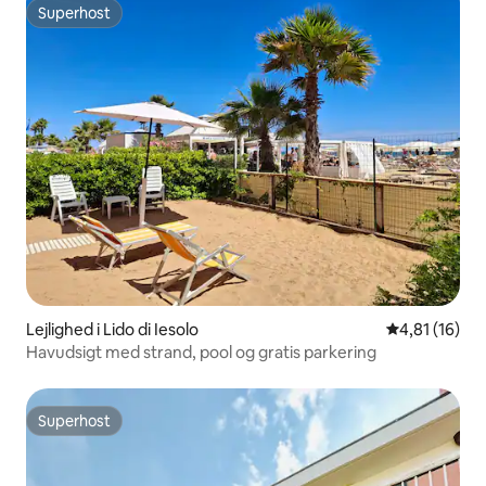
Superhost
Superhost
Lejlighed i Lido di Iesolo
4,81 ud af 5 
4,81 (16)
Havudsigt med strand, pool og gratis parkering
Superhost
Superhost