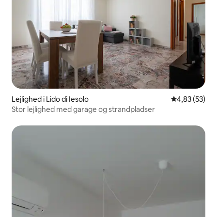
Lejlighed i Lido di Iesolo
4,83 ud af 5 
4,83 (53)
Stor lejlighed med garage og strandpladser