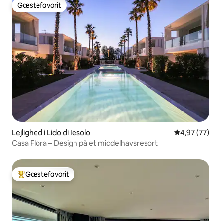
Gæstefavorit
Gæstefavorit
Lejlighed i Lido di Iesolo
4,97 ud af 5 
4,97 (77)
Casa Flora – Design på et middelhavsresort
Gæstefavorit
Bedste gæstefavorit