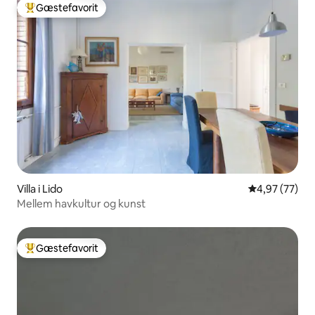
Gæstefavorit
Bedste gæstefavorit
Villa i Lido
4,97 ud af 5 
4,97 (77)
Mellem havkultur og kunst
Gæstefavorit
Bedste gæstefavorit