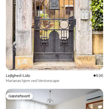
Lejlighed i Lido
5 ud af 5
5 (4)
Marianas hjem ved Venicescape
Gæstefavorit
Gæstefavorit