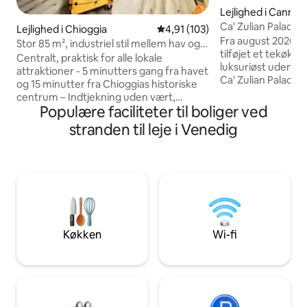
Lejlighed i Cannar
Ca' Zulian Palace 
Lejlighed i Chioggia
4,91 ud af 5 i gennemsnitlig b
4,91 (103)
Fra august 2026: 
Stor 85 m², industriel stil mellem hav og
tilføjet et tekøkke
lagune
Centralt, praktisk for alle lokale
luksuriøst udendø
attraktioner - 5 minutters gang fra havet
Ca' Zulian Palace 
og 15 minutter fra Chioggias historiske
historisk sted, der
centrum – Indtjekning uden vært,
uforglemmelig, tid
Populære faciliteter til boliger ved
udtjekning uden vært - Bike sharing,
Træd ind i en stors
busstation, park og turistbåde ligger kun
stranden til leje i Venedig
århundrede, hvor 
få meter væk. - 85 kvadratmeter stor
glitrende lysekro
lejlighed i industriel stil med 3
bringer dig tilbage i ti
soveværelser, 3 sofaer og en terrasse
privilegeret udsig
med et sammenklappeligt bord. -
gennem tre tårnhøj
Vaskemaskine, gratis Wi-Fi, kedel,
eksklusive private 
kaffemaskine, 2 tv'er, Nintendo Nes,
største i Venedig
mikrobølgeovn - 2. sal trapper, ventileret
- Gratis offentlig parkering under huset
Køkken
Wi-fi