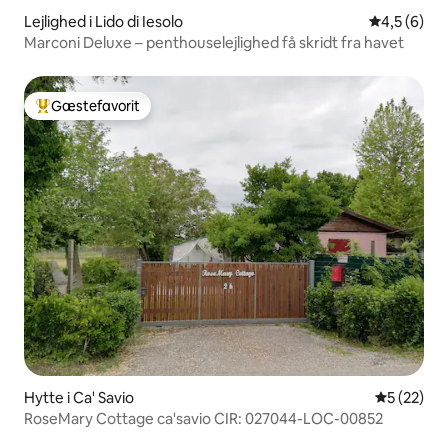
Lejlighed i Lido di Iesolo
4,5 ud af 5
4,5 (6)
Marconi Deluxe – penthouselejlighed få skridt fra havet
Gæstefavorit
Bedste gæstefavorit
Hytte i Ca' Savio
5 ud af 5 
5 (22)
RoseMary Cottage ca'savio CIR: 027044-LOC-00852