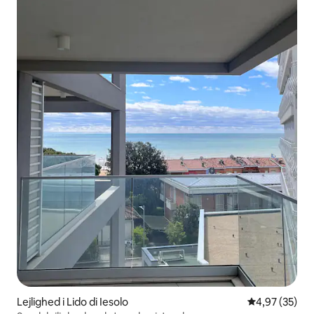
Lejlighed i Lido di Iesolo
4,97 ud af 5 
4,97 (35)