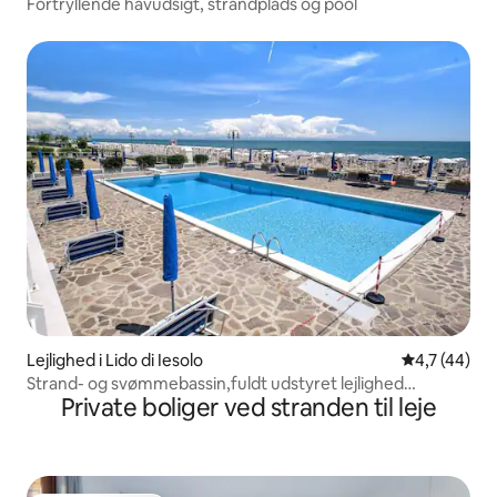
Fortryllende havudsigt, strandplads og pool
Lejlighed i Lido di Iesolo
4,7 ud af 5 
4,7 (44)
Strand- og svømmebassin,fuldt udstyret lejlighed
Private boliger ved stranden til leje
JesoloVenice