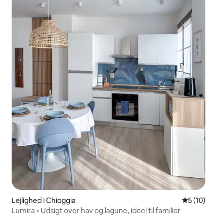
Lejlighed i Chioggia
5 ud af 5 
5 (10)
Lumira • Udsigt over hav og lagune, ideel til familier