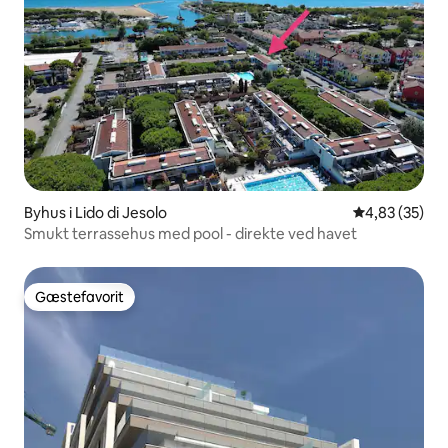
Byhus i Lido di Jesolo
4,83 ud af 5 
4,83 (35)
Smukt terrassehus med pool - direkte ved havet
Gæstefavorit
Gæstefavorit