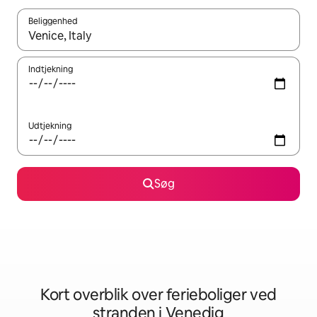
Beliggenhed
Når resultaterne er tilgængelige, skal du navigere med piletaste
Indtjekning
Udtjekning
Søg
Kort overblik over ferieboliger ved
stranden i Venedig