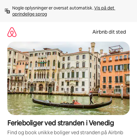
Gå
Nogle oplysninger er oversat automatisk. 
Vis på det 
videre
oprindelige sprog
til
indhold
Airbnb dit sted
Ferieboliger ved stranden i Venedig
Find og book unikke boliger ved stranden på Airbnb