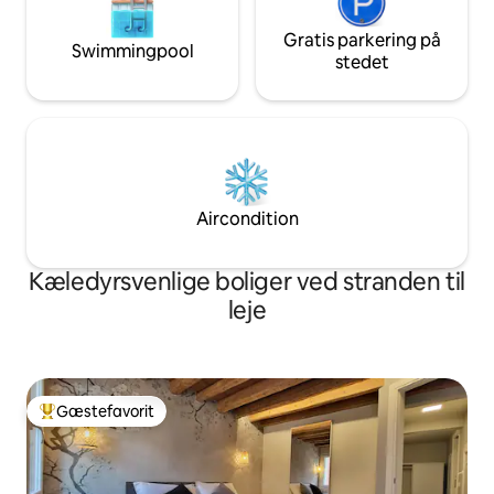
Gratis parkering på
Swimmingpool
stedet
Aircondition
Kæledyrsvenlige boliger ved stranden til
leje
Gæstefavorit
Bedste gæstefavorit