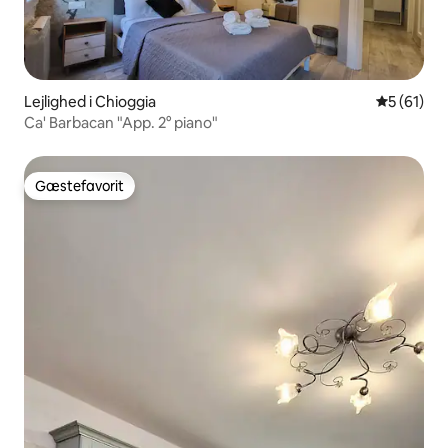
Lejlighed i Chioggia
5 ud af 5 
5 (61)
Ca' Barbacan "App. 2° piano"
Gæstefavorit
Gæstefavorit