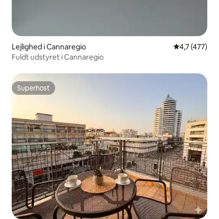
Lejlighed i Cannaregio
4,7 ud af 5 i
4,7 (477)
Fuldt udstyret i Cannaregio
Superhost
Superhost