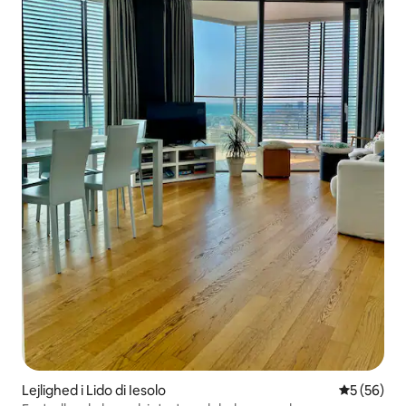
Lejlighed i Lido di Iesolo
5 ud af 5 
5 (56)