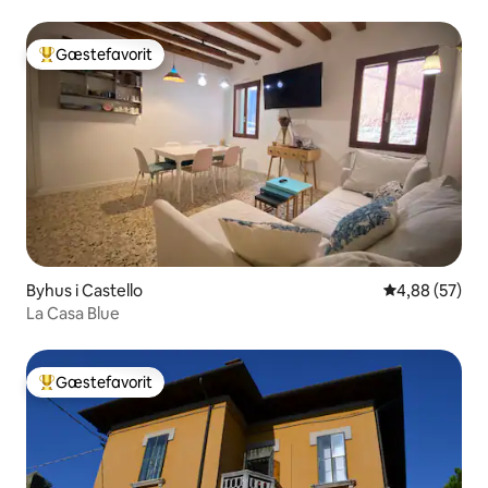
Gæstefavorit
Bedste gæstefavorit
Byhus i Castello
4,88 ud af 5 
4,88 (57)
La Casa Blue
Gæstefavorit
Bedste gæstefavorit