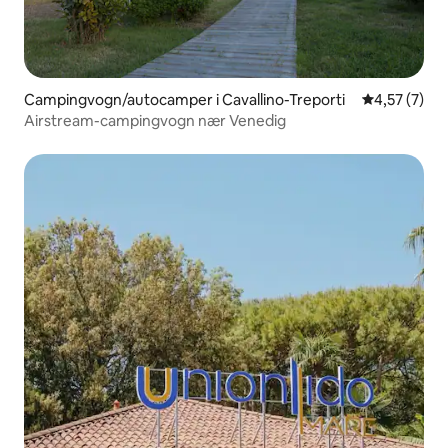
Campingvogn/autocamper i Cavallino-Treporti
4,57 ud af 5
4,57 (7)
Airstream-campingvogn nær Venedig