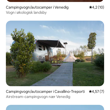
Campingvogn/autocamper i Venedig
4,2 ud af 5 
4,2 (10)
Vogn i økologisk landsby
Campingvogn/autocamper i Cavallino-Treporti
4,57 ud af 5
4,57 (7)
Airstream-campingvogn nær Venedig