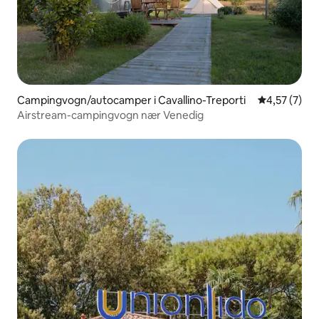
Campingvogn/autocamper i Cavallino-Treporti
4,57 ud af 5
4,57 (7)
Airstream-campingvogn nær Venedig