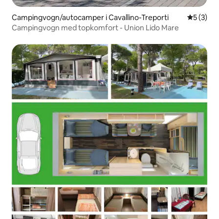
Campingvogn/autocamper i Cavallino-Treporti
5 ud af 5
5 (3)
Campingvogn med topkomfort - Union Lido Mare