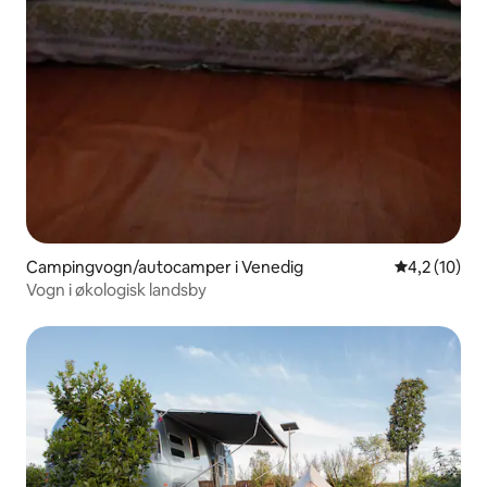
Campingvogn/autocamper i Venedig
4,2 ud af 5 
4,2 (10)
Vogn i økologisk landsby