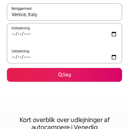
Beliggenhed
Når resultaterne er tilgængelige, skal du navigere med piletaste
Indtjekning
Udtjekning
Søg
Kort overblik over udlejninger af
autocampere i Venedig