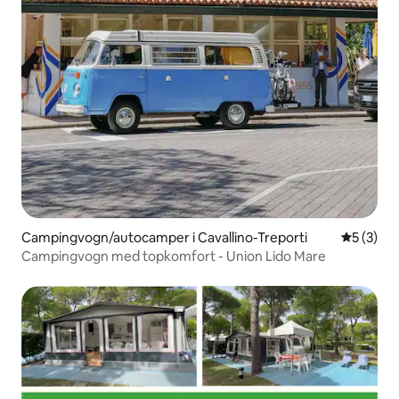
Campingvogn/autocamper i Cavallino-Treporti
5 ud af 5
5 (3)
Campingvogn med topkomfort - Union Lido Mare