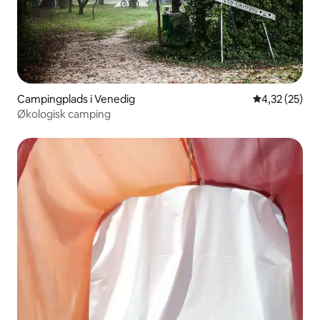
Campingplads i Venedig
4,32 ud af 5 
4,32 (25)
Økologisk camping