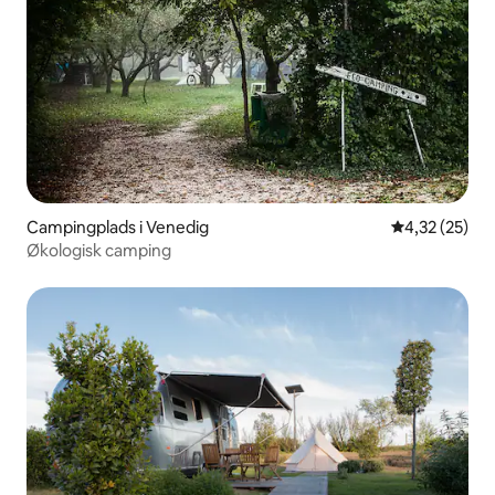
Campingplads i Venedig
4,32 ud af 5 
4,32 (25)
Økologisk camping