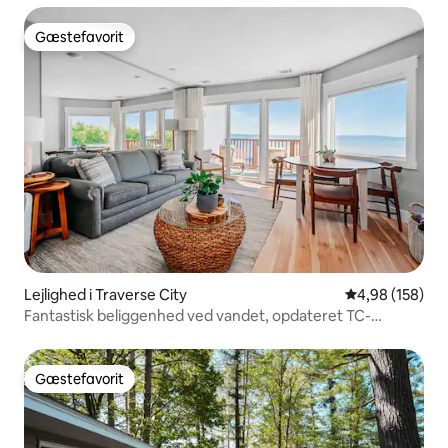
Gæstefavorit
Gæstefavorit
Lejlighed i Traverse City
4,98 ud af 5 i
4,98 (158)
Fantastisk beliggenhed ved vandet, opdateret TC-
lejlighed med pool.
Gæstefavorit
Gæstefavorit