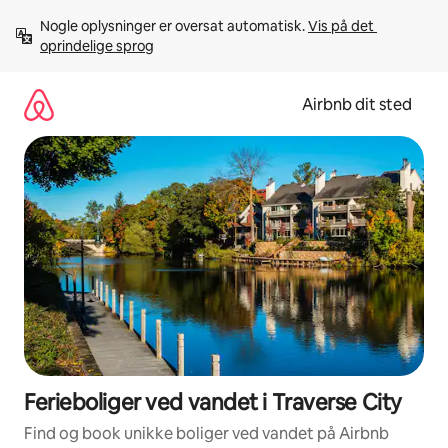
Gå
Nogle oplysninger er oversat automatisk. 
Vis på det 
videre
oprindelige sprog
til
indhold
Airbnb dit sted
Ferieboliger ved vandet i Traverse City
Find og book unikke boliger ved vandet på Airbnb