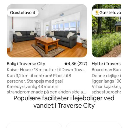
Gæstefavorit
Gæstefavorit
Gæstefavorit
Bedste gæstefavo
Bolig i Traverse City
4,86 ud af 5 i gennemsnitlig be
4,86 (227)
Hytte i Traverse C
Kaiser House *3 minutter til Down Town
Boardman Bungal
TC *Plads til 8
kajakroning, fisker
Kun 3,2 km til centrum! Plads til 8
Denne dejlige bun
personer. Stenpejs med gas!
ligger langs 1000 
Kæledyrsvenlig 43 meters
Vi har kajakker, 
strandpromenade på den anden side af
spisestue/ophold
Populære faciliteter i lejeboliger ved
vejen 5 km fra The Commons 25 Miles til
spabad. Ejendomm
Sleeping Bear Dunes 23 km til Sutton's
statsejet jord og st
vandet i Traverse City
Bay Udendørs terrasse/havepavillon 90
vandreture, kajakr
meter fra TART-cykelstien 2
snescooterkørsel.
badeværelser Hurtig WI-FI Vores bolig
udstyret med basa
ligger tæt på centrum og offentlig
Badeværelset har