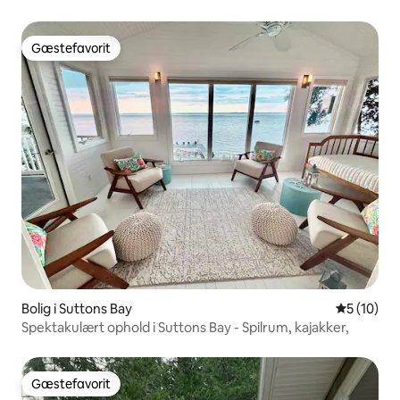
Gæstefavorit
Gæstefavorit
Bolig i Suttons Bay
5 ud af 5 
5 (10)
Spektakulært ophold i Suttons Bay - Spilrum, kajakker,
Gæstefavorit
Gæstefavorit