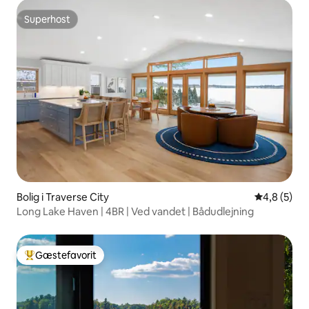
Superhost
Superhost
Bolig i Traverse City
4,8 ud af 5
4,8 (5)
Long Lake Haven | 4BR | Ved vandet | Bådudlejning
Gæstefavorit
Bedste gæstefavorit