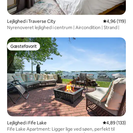
Lejlighed i Traverse City
4,96 ud af 5 i
4,96 (119)
Nyrenoveret lejlighed i centrum | Aircondition | Strand |
Gæstefavorit
Gæstefavorit
Lejlighed i Fife Lake
4,89 ud af 5 i
4,89 (133)
Fife Lake Apartment: Ligger lige ved søen, perfekt til