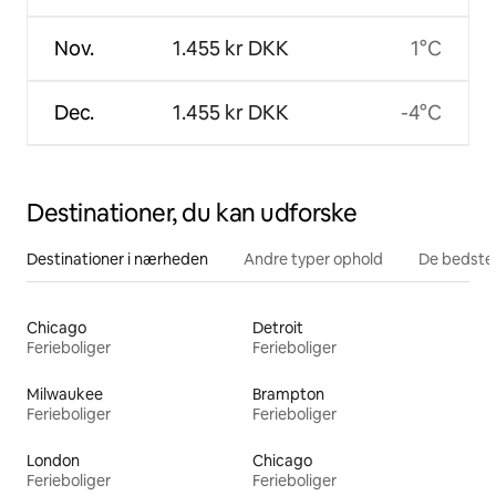
Nov.
1.455 kr DKK
1°C
Dec.
1.455 kr DKK
-4°C
Destinationer, du kan udforske
Destinationer i nærheden
Andre typer ophold
De bedste
Chicago
Detroit
Ferieboliger
Ferieboliger
Milwaukee
Brampton
Ferieboliger
Ferieboliger
London
Chicago
Ferieboliger
Ferieboliger