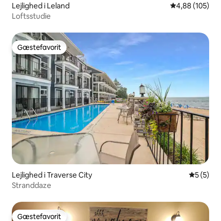
Lejlighed i Leland
4,88 ud af 5 i
4,88 (105)
Loftsstudie
Gæstefavorit
Gæstefavorit
Lejlighed i Traverse City
5 ud af 5
5 (5)
Stranddaze
Gæstefavorit
Gæstefavorit