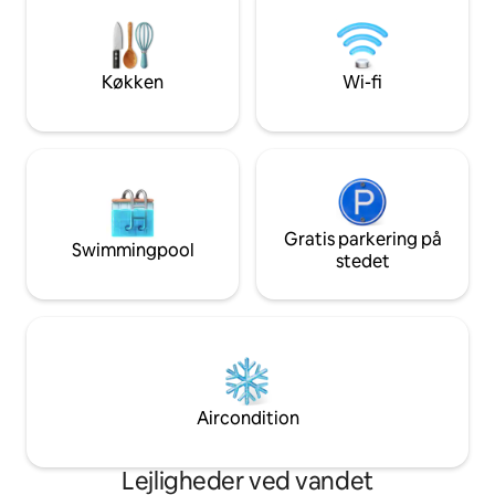
transport. Du vil elske dette sted på
hårtørrer, små toil
grund af beliggenheden, og vores udsigt
Wi-fi hjælper dig 
over West Grand Traverse Bay er
forbindelsen. Perfe
fantastisk! En offentlig strand 200 meter
bryllupsrejseophold
Køkken
Wi-fi
væk 3 fantastiske restauranter en
minutter til TC.
kilometer væk!
Gratis parkering på
Swimmingpool
stedet
Aircondition
Lejligheder ved vandet