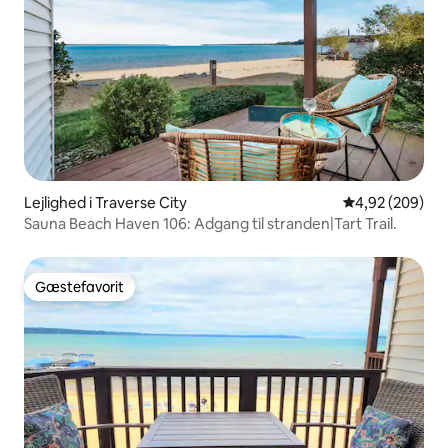
Lejlighed i Traverse City
4,92 ud af 5 i
4,92 (209)
Sauna Beach Haven 106: Adgang til stranden|Tart Trail.
Gæstefavorit
Gæstefavorit