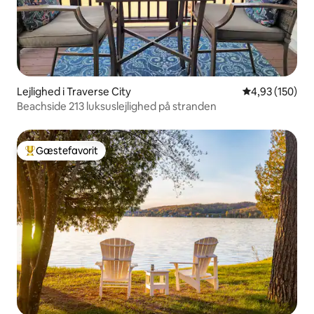
Lejlighed i Traverse City
4,93 ud af 5 i
4,93 (150)
Beachside 213 luksuslejlighed på stranden
Gæstefavorit
Bedste gæstefavorit