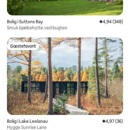
Bolig i Suttons Bay
4,94 ud af 5 i
4,94 (348)
Smuk bjælkehytte ved bugten
Gæstefavorit
Gæstefavorit
Bolig i Lake Leelanau
4,97 ud af 5 
4,97 (36)
Hygge Sunrise Lane