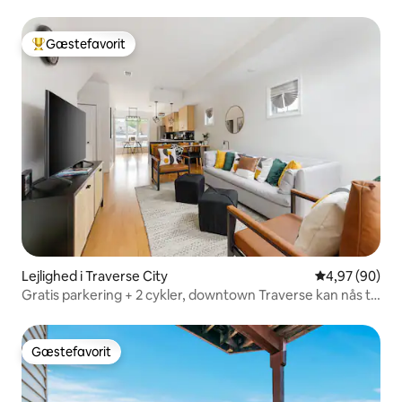
beliggenhed).
Gæstefavorit
Bedste gæstefavorit
Lejlighed i Traverse City
4,97 ud af 5 
4,97 (90)
Gratis parkering + 2 cykler, downtown Traverse kan nås til
fods
Gæstefavorit
Gæstefavorit