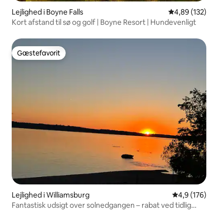
Lejlighed i Boyne Falls
4,89 ud af 5 i
4,89 (132)
Kort afstand til sø og golf | Boyne Resort | Hundevenligt
Gæstefavorit
Gæstefavorit
Lejlighed i Williamsburg
4,9 ud af 5 i
4,9 (176)
Fantastisk udsigt over solnedgangen – rabat ved tidlig
booking!