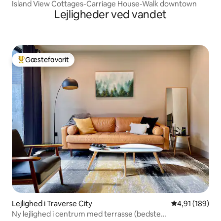
Island View Cottages-Carriage House-Walk downtown
Lejligheder ved vandet
Gæstefavorit
Bedste gæstefavorit
Lejlighed i Traverse City
4,91 ud af 5 i
4,91 (189)
Ny lejlighed i centrum med terrasse (bedste