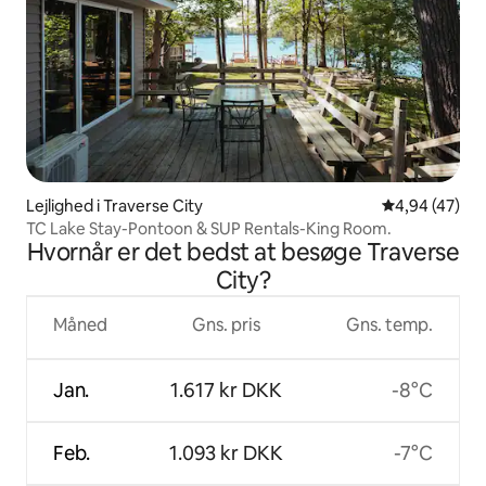
Lejlighed i Traverse City
4,94 ud af 5 
4,94 (47)
TC Lake Stay-Pontoon & SUP Rentals-King Room.
Hvornår er det bedst at besøge Traverse
City?
Måned
Gns. pris
Gns. temp.
Jan.
1.617 kr DKK
-8°C
Feb.
1.093 kr DKK
-7°C