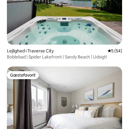
Lejlighed i Traverse City
5 ud af 5 
5 (54)
Boblebad | Spider Lakefront | Sandy Beach | Udsigt!
Gæstefavorit
Gæstefavorit