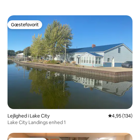
Gæstefavorit
Gæstefavorit
Lejlighed i Lake City
4,95 ud af 5 i
4,95 (134)
Lake City Landings enhed 1