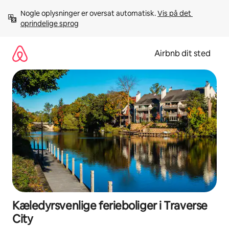
Gå
Nogle oplysninger er oversat automatisk. 
Vis på det 
videre
oprindelige sprog
til
indhold
Airbnb dit sted
Kæledyrsvenlige ferieboliger i Traverse
City