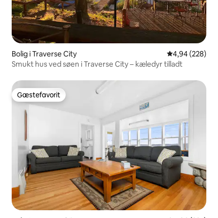
Bolig i Traverse City
4,94 ud af 5 i
4,94 (228)
Smukt hus ved søen i Traverse City – kæledyr tilladt
Gæstefavorit
Gæstefavorit