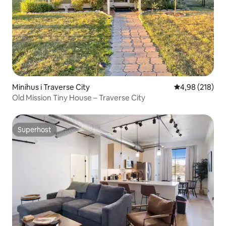
Minihus i Traverse City
4,98 ud af 5 i
4,98 (218)
Old Mission Tiny House – Traverse City
Superhost
Superhost