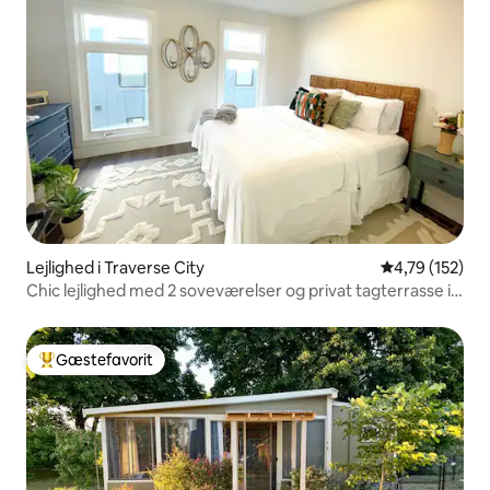
Lejlighed i Traverse City
4,79 ud af 5 i
4,79 (152)
Chic lejlighed med 2 soveværelser og privat tagterrasse i
TC
Gæstefavorit
Bedste gæstefavorit