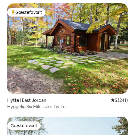
Gæstefavorit
Bedste gæstefavorit
Hytte i East Jordan
5 ud af 5 i
5 (241)
Hyggelig Six Mile Lake-hytte.
Gæstefavorit
Gæstefavorit