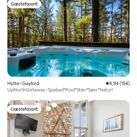
Gæstefavorit
Gæstefavorit
Hytte i Gaylord
4,94 ud af 5 i
4,94 (154)
UpNorthGetaway~Spabad*Pool*Stier*Søer*Natur!
Gæstefavorit
Gæstefavorit