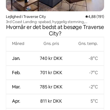
Lejlighed i Traverse City
4,88 ud af 5 i
4,88 (191)
3rd Coast Landing: spabad, hyggelig stemning,
Hvornår er det bedst at besøge Traverse
beliggenhed!
City?
Måned
Gns. pris
Gns. temp.
Jan.
740 kr DKK
-8°C
Feb.
701 kr DKK
-7°C
Mar.
785 kr DKK
-2°C
Apr.
811 kr DKK
5°C