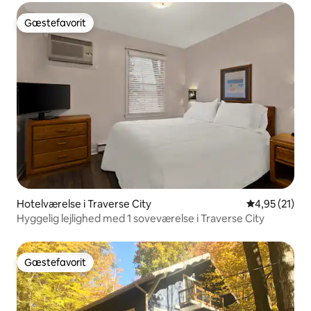
Gæstefavorit
Gæstefavorit
Hotelværelse i Traverse City
4,95 ud af 5 
4,95 (21)
Hyggelig lejlighed med 1 soveværelse i Traverse City
Gæstefavorit
Gæstefavorit