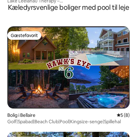
Lake Leelanau Therapy –
Kæledyrsvenlige boliger med pool til leje
spabad/bålsted/damme/aircondition
Gæstefavorit
Gæstefavorit
Bolig i Bellaire
5 ud af 5
5 (8)
Golf|Spabad|Beach Club|Pool|Kingsize-senge|Spillehal