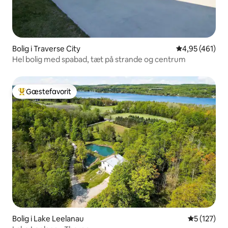
Bolig i Traverse City
4,95 ud af 5 i
4,95 (461)
Hel bolig med spabad, tæt på strande og centrum
Gæstefavorit
Bedste gæstefavorit
Bolig i Lake Leelanau
5 ud af 5 i
5 (127)