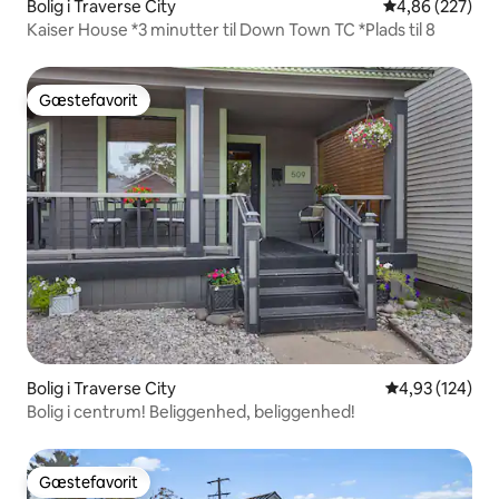
Bolig i Traverse City
4,86 ud af 5 i
4,86 (227)
Kaiser House *3 minutter til Down Town TC *Plads til 8
Gæstefavorit
Gæstefavorit
Bolig i Traverse City
4,93 ud af 5 i
4,93 (124)
Bolig i centrum! Beliggenhed, beliggenhed!
Gæstefavorit
Gæstefavorit