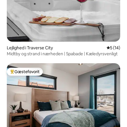
Lejlighed i Traverse City
5 ud af 5 
5 (14)
Midtby og strand i nærheden | Spabade | Kæledyrsvenligt
Gæstefavorit
Bedste gæstefavorit