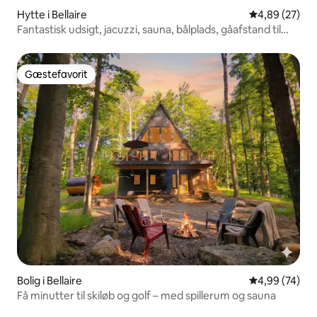
Hytte i Bellaire
4,89 ud af 5 
4,89 (27)
Fantastisk udsigt, jacuzzi, sauna, bålplads, gåafstand til
Schuss
Gæstefavorit
Gæstefavorit
Bolig i Bellaire
4,99 ud af 5 
4,99 (74)
Få minutter til skiløb og golf – med spillerum og sauna