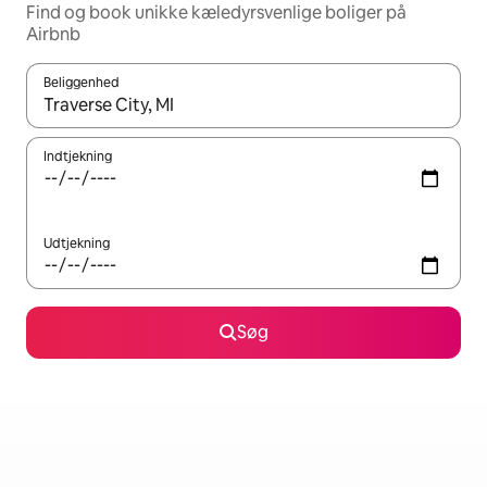
Find og book unikke kæledyrsvenlige boliger på
Airbnb
Beliggenhed
Når resultaterne er tilgængelige, skal du navigere med piletaste
Indtjekning
Udtjekning
Søg