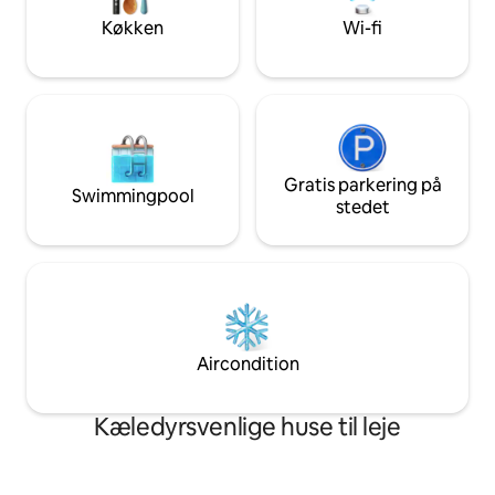
opvaskemaskine, der gør længere
men hyggelig for
Køkken
Wi-fi
ophold behagelige. Kom og nyd dette
sovesofaen.
stykke paradis!
Gratis parkering på
Swimmingpool
stedet
Aircondition
Kæledyrsvenlige huse til leje