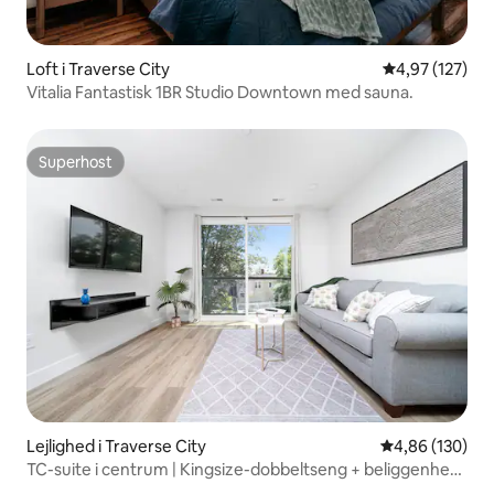
Loft i Traverse City
4,97 ud af 5 i
4,97 (127)
Vitalia Fantastisk 1BR Studio Downtown med sauna.
Superhost
Superhost
Lejlighed i Traverse City
4,86 ud af 5 i
4,86 (130)
TC-suite i centrum | Kingsize-dobbeltseng + beliggenhed
inden for gåafstand