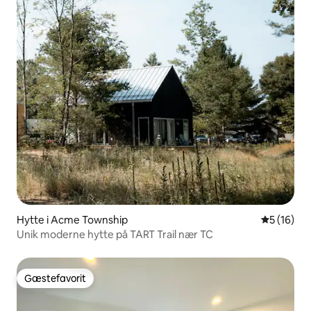
Hytte i Acme Township
5 ud af 5 
5 (16)
Unik moderne hytte på TART Trail nær TC
Gæstefavorit
Gæstefavorit