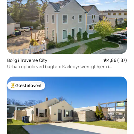
Bolig i Traverse City
4,86 ud af 5 i
4,86 (137)
Urban ophold ved bugten: Kæledyrsvenligt hjem i
centrum
Gæstefavorit
Bedste gæstefavorit