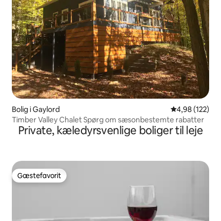
Bolig i Gaylord
4,98 ud af 5 i
4,98 (122)
Timber Valley Chalet Spørg om sæsonbestemte rabatter
Private, kæledyrsvenlige boliger til leje
Gæstefavorit
Gæstefavorit