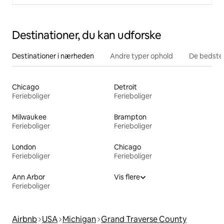
Destinationer, du kan udforske
Destinationer i nærheden
Andre typer ophold
De bedste
Chicago
Detroit
Ferieboliger
Ferieboliger
Milwaukee
Brampton
Ferieboliger
Ferieboliger
London
Chicago
Ferieboliger
Ferieboliger
Ann Arbor
Vis flere
Ferieboliger
Airbnb
USA
Michigan
Grand Traverse County