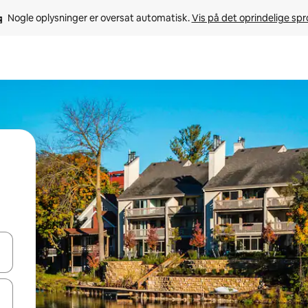
Nogle oplysninger er oversat automatisk. 
Vis på det oprindelige sp
 med piletasterne op og ned eller se mere ved at trykke eller stryge.