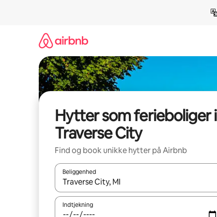
Gå
videre
til
indhold
Hytter som ferieboliger i
Traverse City
Find og book unikke hytter på Airbnb
Beliggenhed
Når resultaterne er tilgængelige, skal du navigere
Indtjekning