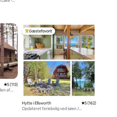
 Lake -
Gæstefavorit
Bedste gæstefavorit
6 omtaler
5 ud af 5 i gennemsnitlig bedømmelse, 113 omtaler
5 (113)
den af
Hytte i Ellsworth
5 ud af 5 i gennems
5 (162)
Opdateret feriebolig ved søen /
spektakulær udsigt over solnedgangen