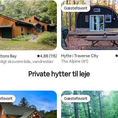
st
Gæstefavorit
st
Gæstefavorit
Hytte i Traverse City
4
uttons Bay
4,88 ud af 5 i gennemsnitlig bedømmelse, 11
4,88 (115)
The Alpine (#1)
igt skovområde, vandrestier
nitlig bedømmelse, 138 omtaler
Private hytter til leje
favorit
Gæstefavorit
gæstefavorit
Gæstefavorit