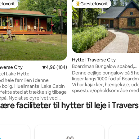
favorit
Gæstefavorit
gæstefavorit
Bedste gæstefavorit
Hytte i Traverse City
Boardman Bungalow spabad,
nitlig bedømmelse, 241 omtaler
averse City
4,96 ud af 5 i gennemsnitlig bedømmelse, 10
4,96 (104)
kajakroning, fiskeri
Denne dejlige bungalow på 5 h
el Lake Hytte
ligger langs 1000 fod af Boardm
ed hele familien i denne
Vi har kajakker, hængekøje, ud
e bolig. Huellmantel Lake Cabin
spisestue/opholdsområde med 
fekte sted at trække sig tilbage
spabad. Ejendommen er omgive
på. Nyd at se dyrelivet ved
statsejet jord og stier, der er pe
re faciliteter til hytter til leje i Traver
bålet, mens du har udsigt over
vandreture, kajakroning, side b
e Huellmantel Lake, eller tag
snescooterkørsel. Køkkenet er 
se City, mindre end 10 minutter
udstyret med basale krydderier
rekreation, restauranter og
Badeværelset har håndklæder, 
dning. Verdensberømte
små toiletartikler og sæber. Wi-
er lige rundt om hjørnet! Vi er
dig med at holde forbindelsen. P