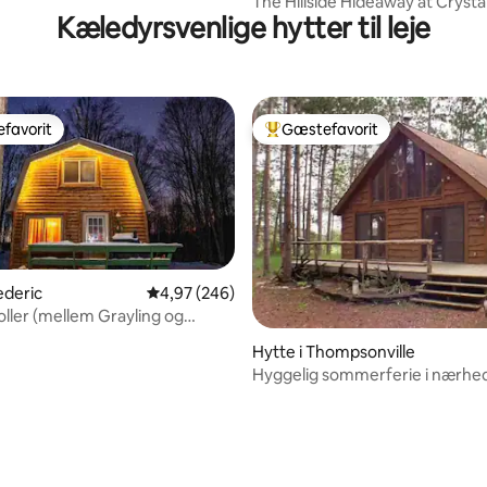
The Hillside Hideaway at Crystal
Kæledyrsvenlige hytter til leje
Fantastisk spa!
favorit
Gæstefavorit
gæstefavorit
Bedste gæstefavorit
ederic
4,97 ud af 5 i gennemsnitlig bedømmelse, 24
4,97 (246)
oller (mellem Grayling og
nitlig bedømmelse, 139 omtaler
Hytte i Thompsonville
Hyggelig sommerferie i nærhe
Crystal Mountain