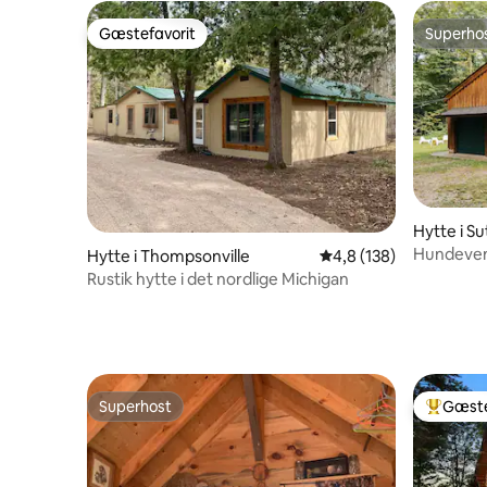
Gæstefavorit
Superho
Gæstefavorit
Superho
Hytte i S
Hundevenl
Hytte i Thompsonville
4,8 ud af 5 i gennems
4,8 (138)
Rustik hytte i det nordlige Michigan
Superhost
Gæste
Superhost
Bedste 