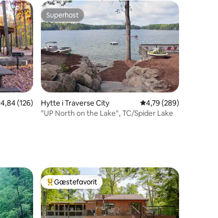
Superhost
Superhost
,84 ud af 5 i gennemsnitlig bedømmelse, 126 omtaler
4,84 (126)
Hytte i Traverse City
4,79 ud af 5 i gennems
4,79 (289)
5 omtaler
"UP North on the Lake", TC/Spider Lake
Gæstefavorit
Bedste gæstefavorit