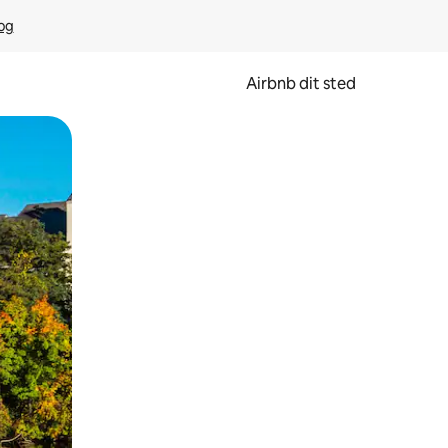
rog
Airbnb dit sted