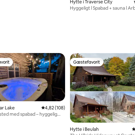
Hytte i Traverse City
Hyggeligt l Spabad + sauna l Ar
Lake l Tæt på TC
vorit
Gæstefavorit
vorit
Gæstefavorit
ear Lake
4,82 ud af 5 i gennemsnitlig bedømmelse, 10
4,82 (108)
risted med spabad – hyggelig
snitlig bedømmelse, 83 omtaler
e
Hytte i Beulah
4