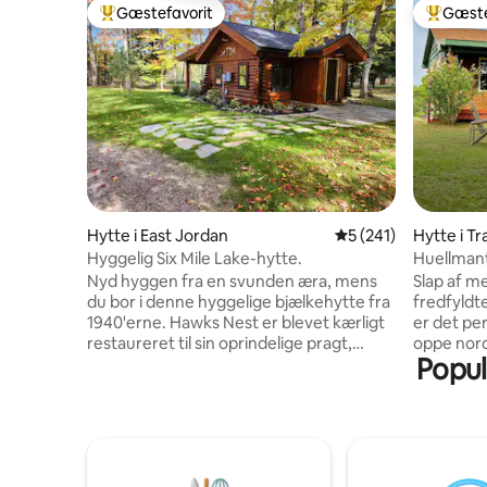
Gæstefavorit
Gæste
Bedste gæstefavorit
Bedste 
Hytte i East Jordan
5 ud af 5 i gennems
5 (241)
Hytte i Tr
Hyggelig Six Mile Lake-hytte.
Huellmant
Nyd hyggen fra en svunden æra, mens
Slap af m
du bor i denne hyggelige bjælkehytte fra
fredfyldt
1940'erne. Hawks Nest er blevet kærligt
er det per
restaureret til sin oprindelige pragt,
oppe nord
Populæ
samtidig med at alle moderne faciliteter
siden af 
er vævet gennem dens rene 380
den smukk
kvadratmeter store rum. Træk dig
til Traver
tilbage til den rummelige overdækkede
væk, for 
veranda for at slappe af og se den halv
underhol
hektar store ejendom, der fører ned til
Moomer's 