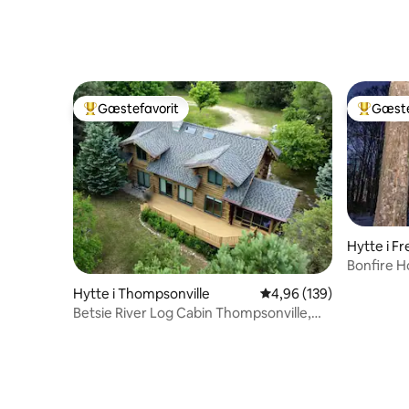
Gæstefavorit
Gæste
Bedste gæstefavorit
Bedste 
Hytte i Fr
Bonfire H
Gaylord)
Hytte i Thompsonville
4,96 ud af 5 i gennems
4,96 (139)
Betsie River Log Cabin Thompsonville,
Michigan