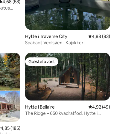
4,68 ud af 5 i gennemsnitlig bedømmelse, 53 omtaler
4,68 (53)
butus
Hytte i Traverse City
4,88 ud af 5 i gennem
4,88 (83)
Spabad | Ved søen | Kajakker |
Afsidesliggende hytte
Gæstefavorit
Gæstefavorit
8 omtaler
Hytte i Bellaire
4,92 ud af 5 i gennem
4,92 (49)
The Ridge – 650 kvadratfod. Hytte i
Bellaire med spabad
,85 ud af 5 i gennemsnitlig bedømmelse, 185 omtaler
4,85 (185)