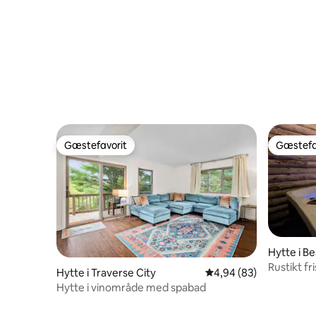
Gæstefavorit
Gæstefa
Gæstefavorit
Gæstefa
Hytte i B
Rustikt f
Hytte i Traverse City
4,94 ud af 5 i gennem
4,94 (83)
hytterejs
Hytte i vinområde med spabad