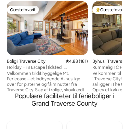
Gæstefavorit
Gæstefavorit
Gæstefavorit
Bedste gæstefavo
Bolig i Traverse City
4,88 ud af 5 i gennemsnitlig b
4,88 (181)
Byhus i Traverse C
Holiday Hills Escape | Ildsted |
Rummelig TC For
Aircondition | Mt. Holiday
verandaer og udsi
Velkommen til dit hyggelige Mt.
Velkommen til min
Ferieoase – et indbydende A-hus lige
i Traverse City! D
over for pisterne og få minutter fra
sal ligger i The C
Traverse City. Slap af i rolige, skovklædte
Oplev et køkken, de
Populære faciliteter til ferieboliger i
omgivelser med indbygget komfort og
Nyd morgenkaffen 
bekvemmelighed: - 6 sovepladser | 2
verandaer med udsi
Grand Traverse County
soveværelser | 3 senge | 2 badeværelser
det rummelige o
- Beliggenhed med udsigt over bjergene
udtrækkelig queen
og haven over for Mt. Holiday - Stor
arbejdsområde og
terrasse, skovbevokset have og bålplads
underholdning i v
- Hurtig wi-fi – 288 Mbps og
tommers 4K-tv. De