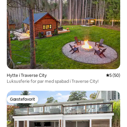
Hytte i Traverse City
5 ud af 5 
5 (50)
Luksusferie for par med spabad i Traverse City!
Gæstefavorit
Gæstefavorit