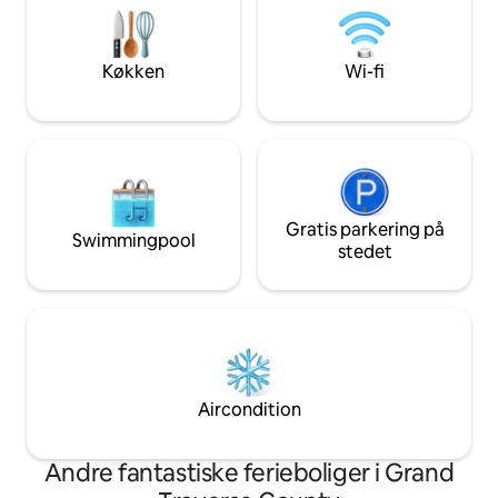
arbejdsområde - Køkken, spisebord og
på de vestlige str
gratis vaskemaskine/tørretumbler – i
ultimative fristed 
boligen - Privat indgang, gratis parkering
Oplev komfort og a
Køkken
Wi-fi
og indtjekning uden vært (dørkode)
værdsatte bolig.
Gratis parkering på
Swimmingpool
stedet
Aircondition
Andre fantastiske ferieboliger i Grand