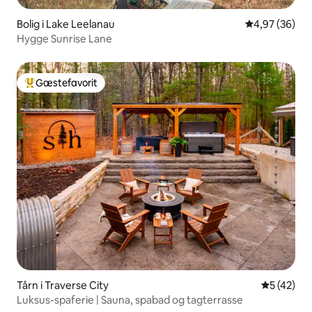
Bolig i Lake Leelanau
4,97 ud af 5 
4,97 (36)
Hygge Sunrise Lane
Gæstefavorit
Bedste gæstefavorit
Tårn i Traverse City
5 ud af 5 
5 (42)
Luksus-spaferie | Sauna, spabad og tagterrasse