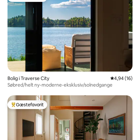
Bedste gæstefavorit
Bolig i Traverse City
4,94 ud af 5 
4,94 (16)
Søbred/helt ny-moderne-eksklusiv/solnedgange
Gæstefavorit
Bedste gæstefavorit