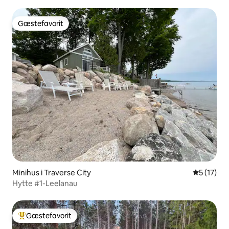
Gæstefavorit
Gæstefavorit
Minihus i Traverse City
5 ud af 5 
5 (17)
Hytte #1-Leelanau
Gæstefavorit
Bedste gæstefavorit