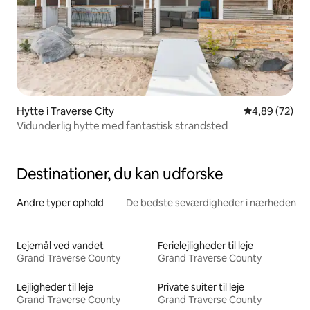
Hytte i Traverse City
4,89 ud af 5 
4,89 (72)
Vidunderlig hytte med fantastisk strandsted
Destinationer, du kan udforske
Andre typer ophold
De bedste seværdigheder i nærheden
Lejemål ved vandet
Ferielejligheder til leje
Grand Traverse County
Grand Traverse County
Lejligheder til leje
Private suiter til leje
Grand Traverse County
Grand Traverse County