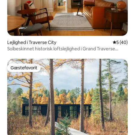
Lejlighed i Traverse City
5 ud af 5 
5 (40)
Solbeskinnet historisk loftslejlighed i Grand Traverse
Commons
Gæstefavorit
Gæstefavorit