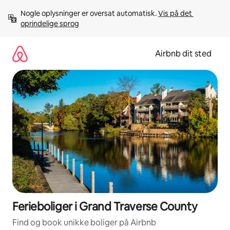
Gå
Nogle oplysninger er oversat automatisk. 
Vis på det 
videre
oprindelige sprog
til
indhold
Airbnb dit sted
Ferieboliger i Grand Traverse County
Find og book unikke boliger på Airbnb