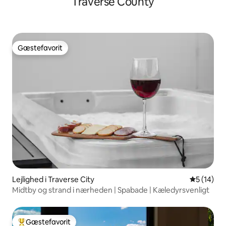
Traverse County
Gæstefavorit
Gæstefavorit
Lejlighed i Traverse City
5 ud af 5 
5 (14)
Midtby og strand i nærheden | Spabade | Kæledyrsvenligt
Gæstefavorit