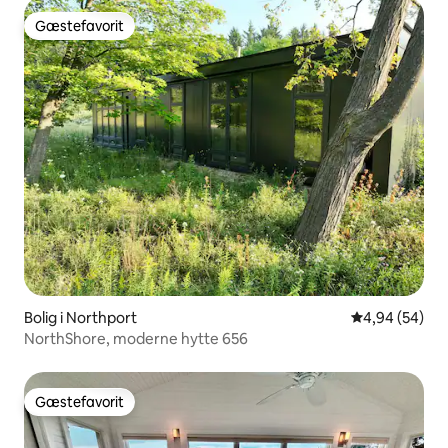
Gæstefavorit
Gæstefavorit
Bolig i Northport
4,94 ud af 5 
4,94 (54)
NorthShore, moderne hytte 656
Gæstefavorit
Gæstefavorit