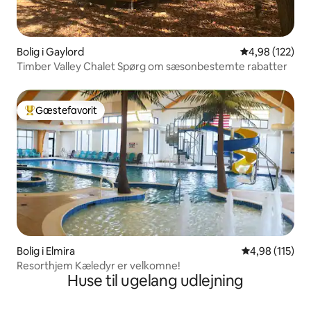
Bolig i Gaylord
4,98 ud af 5 i
4,98 (122)
Timber Valley Chalet Spørg om sæsonbestemte rabatter
Gæstefavorit
Bedste gæstefavorit
Bolig i Elmira
4,98 ud af 5 i
4,98 (115)
Resorthjem Kæledyr er velkomne!
Huse til ugelang udlejning