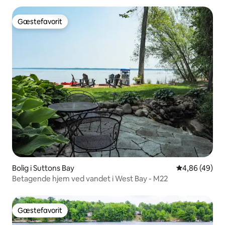
Gæstefavorit
Gæstefavorit
Bolig i Suttons Bay
4,86 ud af 5 
4,86 (49)
Betagende hjem ved vandet i West Bay - M22
Gæstefavorit
Gæstefavorit