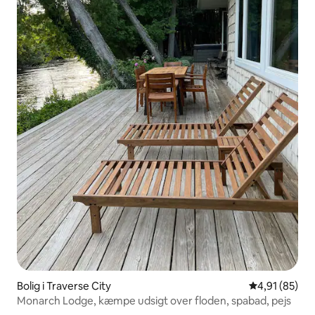
Bolig i Traverse City
4,91 ud af 5 
4,91 (85)
Monarch Lodge, kæmpe udsigt over floden, spabad, pejs