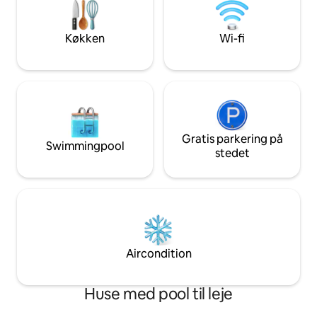
lufthavnen. Faciliteterne omfatter:
arbejdsområde - K
vaskemaskine, tørretumbler og
gratis vaskemaski
opvaskemaskine, der gør længere
boligen - Privat in
Køkken
Wi-fi
ophold behagelige. Kom og nyd dette
og indtjekning ud
stykke paradis!
Gratis parkering på
Swimmingpool
stedet
Aircondition
Huse med pool til leje