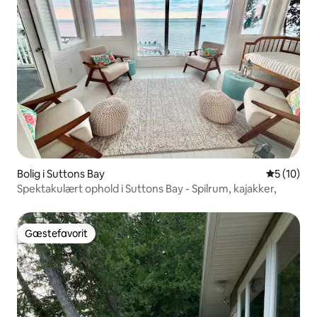
Bolig i Suttons Bay
5 ud af 5 
5 (10)
Spektakulært ophold i Suttons Bay - Spilrum, kajakker,
Gæstefavorit
Gæstefavorit