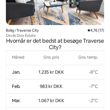
Bolig i Traverse City
4,76 ud af 5 
4,76 (17)
Devils Dive Estate
Hvornår er det bedst at besøge Traverse
City?
Måned
Gns. pris
Gns. temp.
Jan.
1.235 kr DKK
-8°C
Feb.
983 kr DKK
-7°C
Mar.
1.067 kr DKK
-2°C