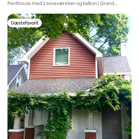
Penthouse med 2 soveværelser og balkon | Grand
Traverse Commons
Gæstefavorit
Gæstefavorit