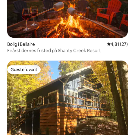
Bolig i Bellaire
4,81 ud af 5 
4,81 (27)
Firårstidernes fristed på Shanty Creek Resort
Gæstefavorit
Gæstefavorit