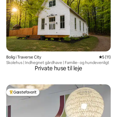
Bolig i Traverse City
5 ud af 5
5 (11)
Skolehus | Indhegnet gårdhave | Familie- og hundevenligt
Private huse til leje
Gæstefavorit
Bedste gæstefavorit