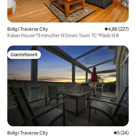
Bolig i Traverse City
4,86 ud af 5 i
4,86 (227)
Kaiser House *3 minutter til Down Town TC *Plads til 8
Gæstefavorit
Gæstefavorit
Bolig i Traverse City
5 ud af 5 
5 (24)