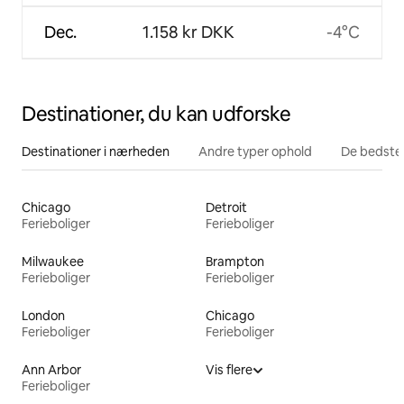
Dec.
1.158 kr DKK
-4°C
Destinationer, du kan udforske
Destinationer i nærheden
Andre typer ophold
De bedste
Chicago
Detroit
Ferieboliger
Ferieboliger
Milwaukee
Brampton
Ferieboliger
Ferieboliger
London
Chicago
Ferieboliger
Ferieboliger
Ann Arbor
Vis flere
Ferieboliger