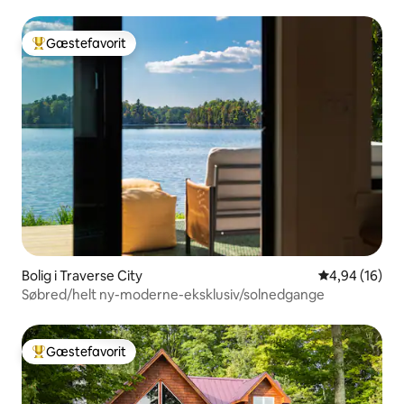
Gæstefavorit
Bedste gæstefavorit
Bolig i Traverse City
4,94 ud af 5 
4,94 (16)
Søbred/helt ny-moderne-eksklusiv/solnedgange
Gæstefavorit
Bedste gæstefavorit