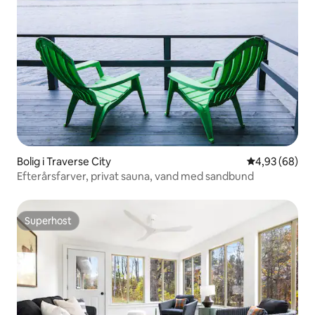
Bolig i Traverse City
4,93 ud af 5 
4,93 (68)
Efterårsfarver, privat sauna, vand med sandbund
Superhost
Superhost