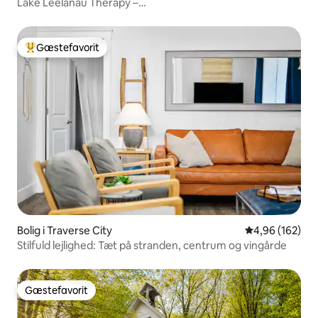
Lake Leelanau Therapy –
spabad/bålsted/damme/aircondition
Gæstefavorit
Bedste gæstefavorit
Bolig i Traverse City
4,96 ud af 5 i
4,96 (162)
Stilfuld lejlighed: Tæt på stranden, centrum og vingårde
Gæstefavorit
Gæstefavorit