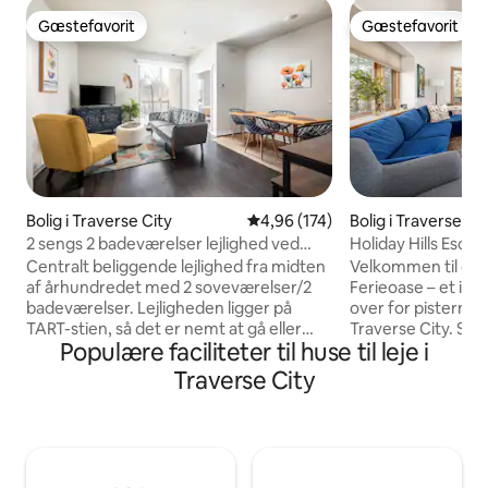
Gæstefavorit
Gæstefavorit
Gæstefavorit
Gæstefavorit
Bolig i Traverse City
4,96 ud af 5 i gennemsnitlig be
4,96 (174)
Bolig i Traverse Ci
2 sengs 2 badeværelser lejlighed ved
Holiday Hills Escape
downtown TC, mad og sjov!
Aircondition | Mt. 
Centralt beliggende lejlighed fra midten
Velkommen til dit 
af århundredet med 2 soveværelser/2
Ferieoase – et in
badeværelser. Lejligheden ligger på
over for pisterne 
TART-stien, så det er nemt at gå eller
Traverse City. Slap
Populære faciliteter til huse til leje i
cykle til centrum og videre. Kun få
omgivelser med i
minutter fra centrum kan du nemt nyde
bekvemmelighed: - 6 sovepladser | 
Traverse City
alt det, TC har at tilbyde. Uanset om du
soveværelser | 3 
kom for at vandre, cykle, komme på
- Beliggenhed med
vandet, nyde sneen eller forkæle dig selv
og haven over for 
med noget TC-køkken, er dette et
terrasse, skovbev
fantastisk sted, der også er tæt på
- Hurtig wi-fi – 2