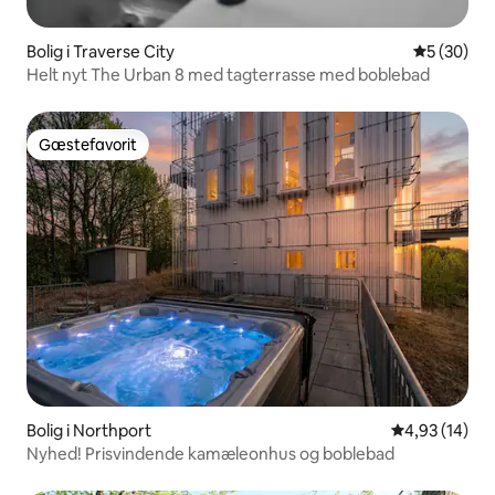
Bolig i Traverse City
5 ud af 5 
5 (30)
Helt nyt The Urban 8 med tagterrasse med boblebad
Gæstefavorit
Gæstefavorit
Bolig i Northport
4,93 ud af 5 
4,93 (14)
Nyhed! Prisvindende kamæleonhus og boblebad