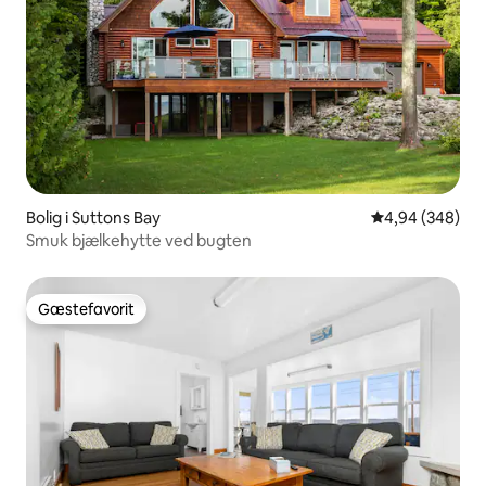
Bolig i Suttons Bay
4,94 ud af 5 i
4,94 (348)
Smuk bjælkehytte ved bugten
Gæstefavorit
Gæstefavorit