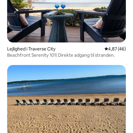
Lejlighed i Traverse City
4,87 ud af 5 
4,87 (46)
Beachfront Serenity 101| Direkte adgang til stranden.