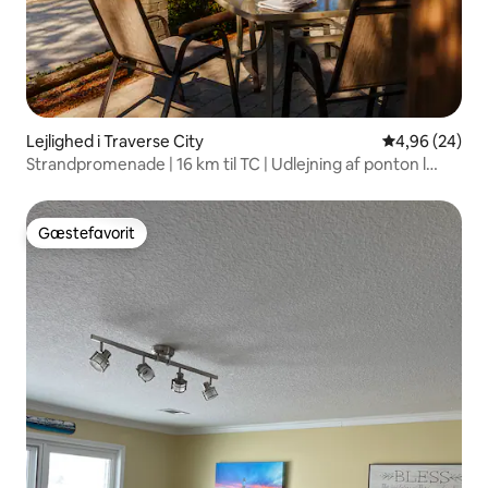
Lejlighed i Traverse City
4,96 ud af 5 
4,96 (24)
Strandpromenade | 16 km til TC | Udlejning af ponton l
Sauna
Gæstefavorit
Gæstefavorit