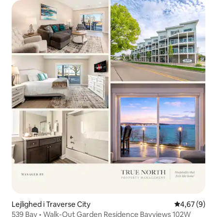
Lejlighed i Traverse City
4,67 ud af 5
4,67 (9)
539 Bay • Walk-Out Garden Residence Bayviews 102W