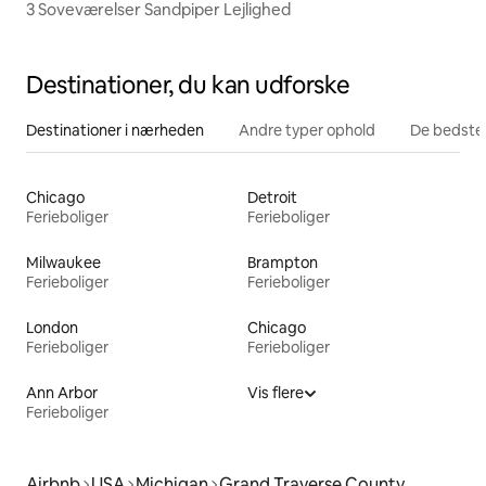
3 Soveværelser Sandpiper Lejlighed
Destinationer, du kan udforske
Destinationer i nærheden
Andre typer ophold
De bedste
Chicago
Detroit
Ferieboliger
Ferieboliger
Milwaukee
Brampton
Ferieboliger
Ferieboliger
London
Chicago
Ferieboliger
Ferieboliger
Ann Arbor
Vis flere
Ferieboliger
Airbnb
USA
Michigan
Grand Traverse County