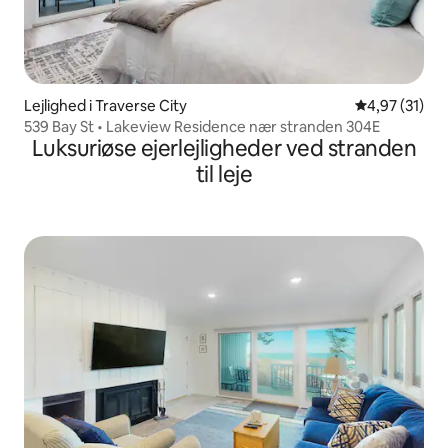
Lejlighed i Traverse City
4,97 ud af 5 
4,97 (31)
539 Bay St • Lakeview Residence nær stranden 304E
Luksuriøse ejerlejligheder ved stranden
til leje