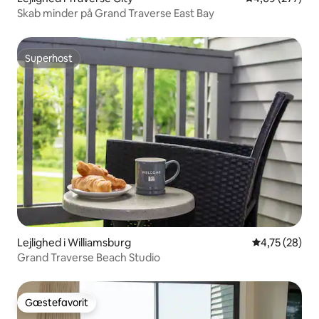
Skab minder på Grand Traverse East Bay
Superhost
Superhost
Lejlighed i Williamsburg
4,75 ud af 5 
4,75 (28)
Grand Traverse Beach Studio
Gæstefavorit
Gæstefavorit