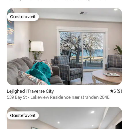
Gæstefavorit
Gæstefavorit
Lejlighed i Traverse City
5 ud af 5
5 (9)
539 Bay St • Lakeview Residence nær stranden 204E
Gæstefavorit
Gæstefavorit