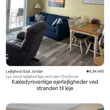
Lejlighed i East Jordan
4,94 ud af 5 
4,94 (49)
Lys, smuk lejlighed lige ved Lake Charlevoix
Kæledyrsvenlige ejerlejligheder ved
stranden til leje