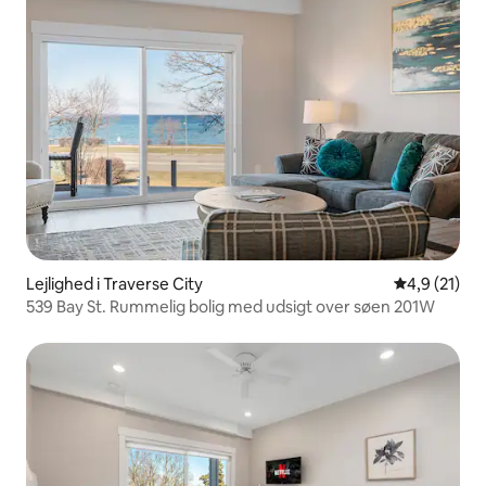
Lejlighed i Traverse City
4,9 ud af 5 
4,9 (21)
539 Bay St. Rummelig bolig med udsigt over søen 201W