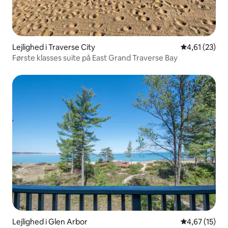
Lejlighed i Traverse City
4,61 ud af 5 
4,61 (23)
Første klasses suite på East Grand Traverse Bay
Lejlighed i Glen Arbor
4,67 ud af 5 
4,67 (15)