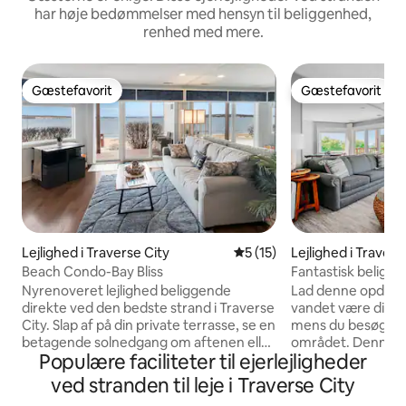
har høje bedømmelser med hensyn til beliggenhed,
renhed med mere.
Gæstefavorit
Gæstefavorit
Gæstefavorit
Gæstefavorit
Lejlighed i Traverse City
5 ud af 5 i gennemsnitlig 
5 (15)
Lejlighed i Travers
Beach Condo-Bay Bliss
Fantastisk beligg
opdateret TC-lejl
Nyrenoveret lejlighed beliggende
Lad denne opdater
direkte ved den bedste strand i Traverse
vandet være dit h
City. Slap af på din private terrasse, se en
mens du besøger T
betagende solnedgang om aftenen eller
området. Denne lej
Populære faciliteter til ejerlejligheder
solopgang om morgenen, og nyd den
Bay med uhindret 
fantastiske udsigt over bugten. Denne
sommeren kan du
ved stranden til leje i Traverse City
lejlighed i stueplan har direkte adgang til
når du ikke udfors