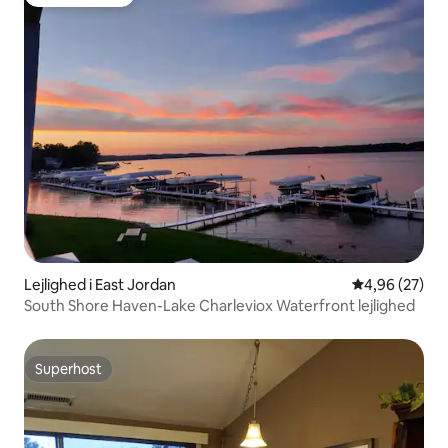
Gæstefavorit
Lejlighed i East Jordan
4,96 ud af 5 
4,96 (27)
South Shore Haven-Lake Charleviox Waterfront lejlighed
Superhost
Superhost