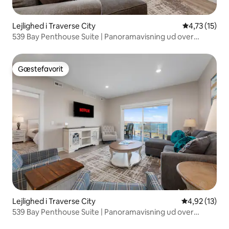
Lejlighed i Traverse City
4,73 ud af 5
4,73 (15)
539 Bay Penthouse Suite | Panoramavisning ud over
bugten 402W
Gæstefavorit
Gæstefavorit
Lejlighed i Traverse City
4,92 ud af 5 
4,92 (13)
539 Bay Penthouse Suite | Panoramavisning ud over
bugten 403E