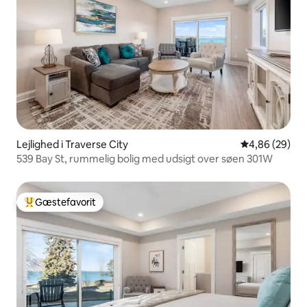
Lejlighed i Traverse City
4,86 ud af 5 
4,86 (29)
539 Bay St, rummelig bolig med udsigt over søen 301W
Gæstefavorit
Bedste gæstefavorit