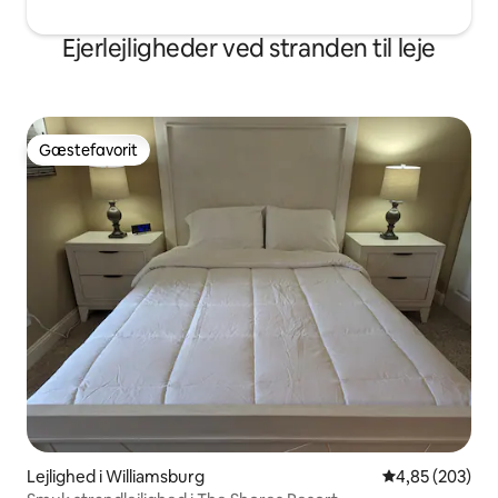
Ejerlejligheder ved stranden til leje
Gæstefavorit
Gæstefavorit
Lejlighed i Williamsburg
4,85 ud af 5 i
4,85 (203)