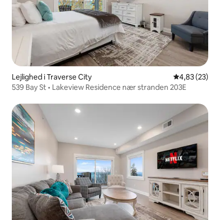
Lejlighed i Traverse City
4,83 ud af 5 
4,83 (23)
539 Bay St • Lakeview Residence nær stranden 203E