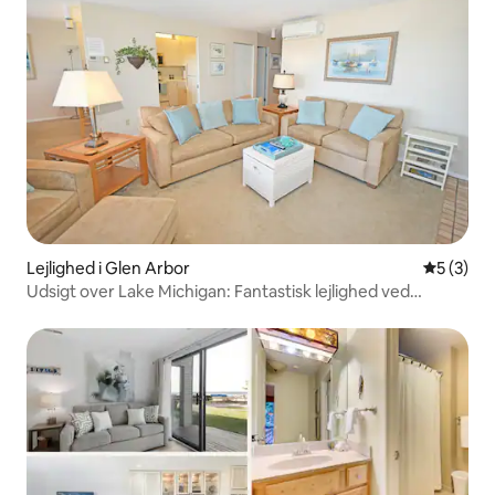
Lejlighed i Glen Arbor
5 ud af 5
5 (3)
Udsigt over Lake Michigan: Fantastisk lejlighed ved
stranden