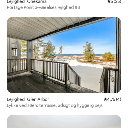
Lejlighed i Onekama
5 ud af 5 
5 (25)
Portage Point 3-værelses lejlighed #8
Lejlighed i Glen Arbor
4,75 ud af 5
4,75 (4)
Lykke ved søen: terrasse, udsigt og hyggelig pejs