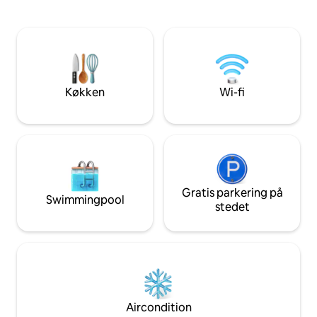
sandstranden. Komplekset har en
hotspots. Denne le
opvarmet udendørs pool og et spabad
soveværelse med 
med udendørs siddepladser. Denne
en ekstra queensi
lejlighed med aircondition har et fuldt
Det komplette køkk
udstyret køkken med alt service og
tilberede et målti
redskaber, køleskab, opvaskemaskine,
altanen med udsig
mikrobølgeovn og komfur med
dag med vandretur
Køkken
Wi-fi
glasplade.
spabadet.
Gratis parkering på
Swimmingpool
stedet
Aircondition