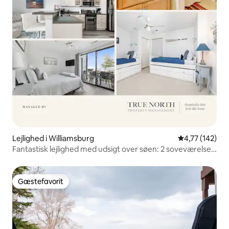
Lejlighed i Williamsburg
4,77 ud af 5 i
4,77 (142)
Fantastisk lejlighed med udsigt over søen: 2 soveværelser
med panoramaudsigt
Gæstefavorit
Gæstefavorit