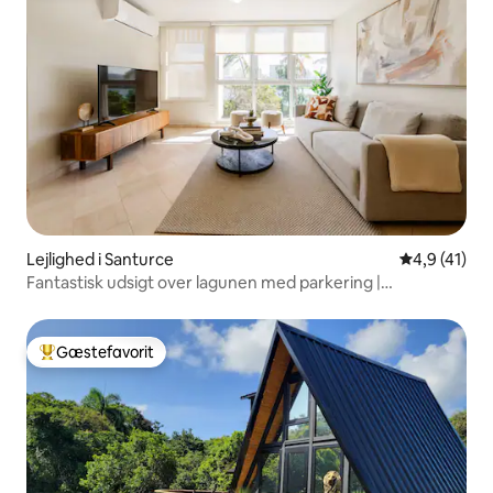
Lejlighed i Santurce
4,9 ud af 5 
4,9 (41)
Fantastisk udsigt over lagunen med parkering |
Generator/cistern
Gæstefavorit
Bedste gæstefavorit