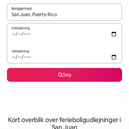
Beliggenhed
Når resultaterne er tilgængelige, skal du navigere med piletaste
Indtjekning
Udtjekning
Søg
Kort overblik over ferieboligudlejninger i
San Juan