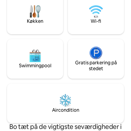
stranden) 🌅 Fanta
solopgangen fra e
beliggenhed ⚡ Hurti
smart-tv og lukket
Køkken
Wi-fi
Strandstole, køle
strandhåndklæde
Gratis parkering på
Swimmingpool
stedet
Aircondition
Bo tæt på de vigtigste seværdigheder i