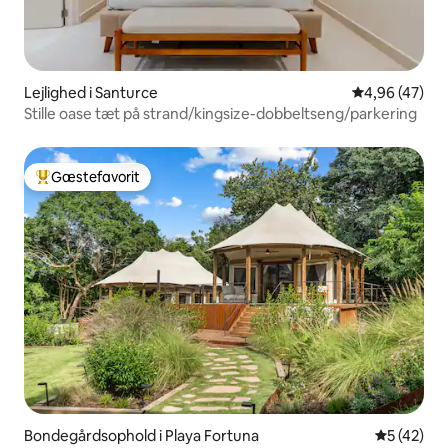
Lejlighed i Santurce
4,96 ud af 5 
4,96 (47)
Stille oase tæt på strand/kingsize-dobbeltseng/parkering
Gæstefavorit
Bedste gæstefavorit
Bondegårdsophold i Playa Fortuna
5 ud af 5 
5 (42)