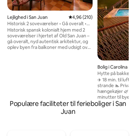
Lejlighed i San Juan
4,96 ud af 5 i gennemsnitlig be
4,96 (210)
Historisk 2 soveværelser • Gå overalt •
Stille kingsize-dobbeltseng
Historisk spansk kolonialt hjem med 2
soveværelser i hjertet af Old San Juan –
gå overalt, nyd autentisk arkitektur, og
oplev byen fra balkoner med udsigt over
gaden. ♦️ Gå til restauranter, caféer,
natteliv og historiske steder • Walk Score
98 ♦️ Stille soveværelse med kingsize-
Bolig i Carolina
dobbeltseng + soveværelse med
Hytte på bakketop
queensize-dobbeltseng og udsigt fra
18 minutter til lu
✈️ 18 min. til luft
balkonen ♦️ Høje lofter på 5,5 meter,
strande 🏊 Privat p
buer, bjælker og original karakter ♦️ A/C,
hængekøjer 🌿 Fred
hurtig wi-fi, arbejdsplads, fuldt udstyret
minutter til byen 🌴
køkken og vaskeri i nærheden ♦️
Populære faciliteter til ferieboliger i San
Yunque og Luquill
Fantastisk til familier, par og små
bakketop med hav-
Juan
grupper, der gerne vil gå overalt
Queensize-dobbel
(4 sovepladser) 
spisestue til 4 pe
Udendørsbruser (p