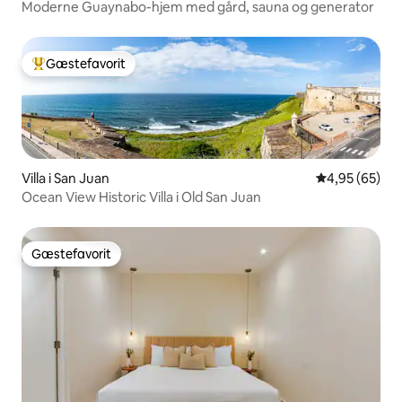
Moderne Guaynabo-hjem med gård, sauna og generator
Gæstefavorit
Bedste gæstefavorit
Villa i San Juan
4,95 ud af 5 
4,95 (65)
Ocean View Historic Villa i Old San Juan
Gæstefavorit
Gæstefavorit