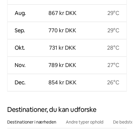
Aug.
867 kr DKK
29°C
Sep.
770 kr DKK
29°C
Okt.
731 kr DKK
28°C
Nov.
789 kr DKK
27°C
Dec.
854 kr DKK
26°C
Destinationer, du kan udforske
Destinationer i nærheden
Andre typer ophold
De bedste