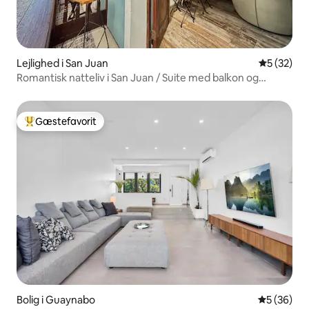
Lejlighed i San Juan
5 ud af 5 
5 (32)
Romantisk natteliv i San Juan / Suite med balkon og
kingsize-dobbeltseng
Gæstefavorit
Bedste gæstefavorit
Bolig i Guaynabo
5 ud af 5 
5 (36)