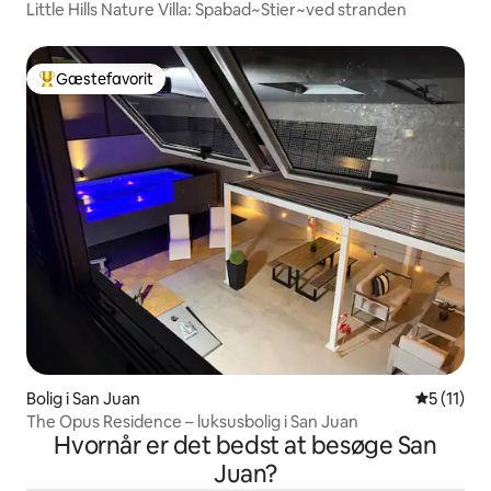
Little Hills Nature Villa: Spabad~Stier~ved stranden
Gæstefavorit
Bedste gæstefavorit
Bolig i San Juan
5 ud af 5
5 (11)
The Opus Residence – luksusbolig i San Juan
Hvornår er det bedst at besøge San
Juan?