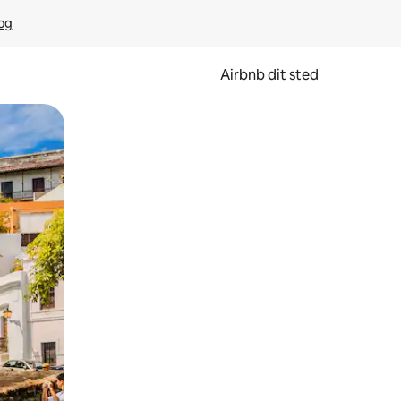
rog
Airbnb dit sted