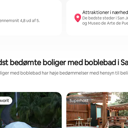
Attraktioner i nærhe
De bedste steder i San J
ennemsnit 4,8 ud af 5.
og Museo de Arte de Pue
st bedømte boliger med boblebad i S
oliger med boblebad har høje bedømmelser med hensyn til be
vorit
Superhost
vorit
Superhost