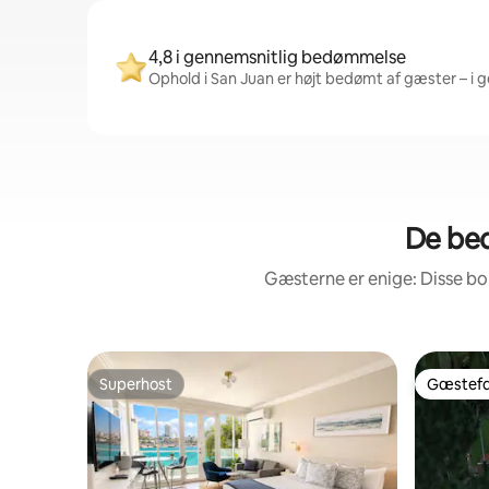
4,8 i gennemsnitlig bedømmelse
Ophold i San Juan er højt bedømt af gæster – i g
De bed
Gæsterne er enige: Disse b
Superhost
Gæstefa
Superhost
Gæstefa