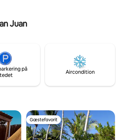
San Juan
parkering på
Aircondition
tedet
Gæstefavorit
Gæstefavorit