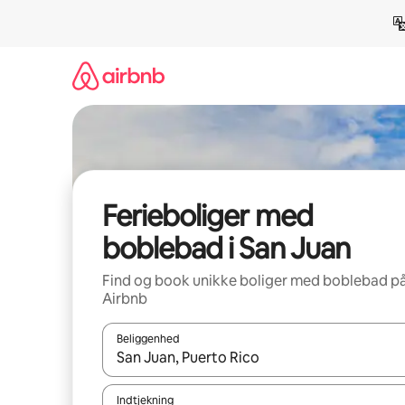
Gå
videre
til
indhold
Ferieboliger med
boblebad i San Juan
Find og book unikke boliger med boblebad p
Airbnb
Beliggenhed
Når resultaterne er tilgængelige, skal du navigere
Indtjekning