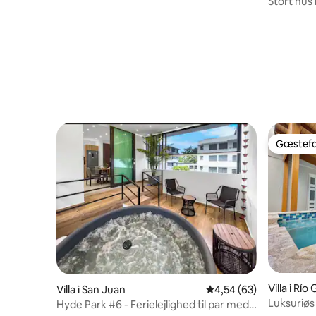
Stort hus
Gæstefa
Gæstefa
Villa i Rí
Villa i San Juan
4,54 ud af 5 i gennem
4,54 (63)
Luksuriøs 
Hyde Park #6 - Ferielejlighed til par med