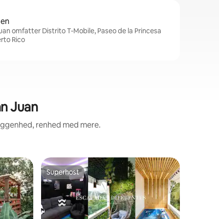
den
uan omfatter Distrito T-Mobile, Paseo de la Princesa
rto Rico
an Juan
liggenhed, renhed med mere.
Lejlighed
Superhost
Gæst
Superhost
Bedste 
Skjult p
lufthavn
Oplev et 
fredfyldt
fra lufth
bolig lig