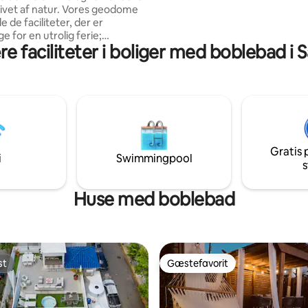
ivet af natur. Vores geodome
le de faciliteter, der er
 for en utrolig ferie;
e faciliteter i boliger med boblebad i 
bel queensize-dobbeltseng,
ndendørs badeværelse,
ektor, privat terrasse, oplyst
bluetooth udendørs højttalere
rasse med en fantastisk udsigt
 Vores ejendom ligger i
 af den berømte Charco
år du ankommer til Green
Gratis 
me, kommer du ind i dit eget
i
Swimmingpool
s
pholdsrum for en
elig intim oplevelse.
Huse med boblebad
st
Gæstefavorit
st
Gæstefavorit