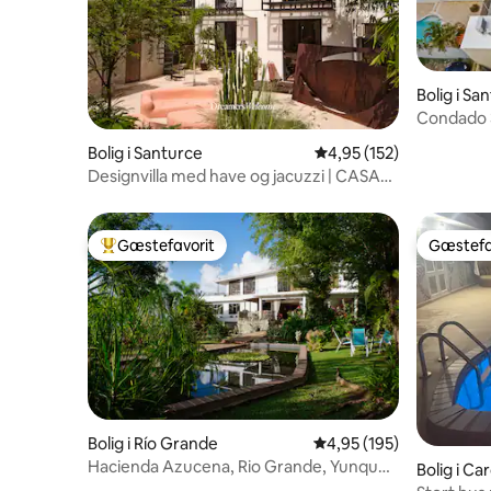
Bolig i Sa
Condado 3
boblebad,
Bolig i Santurce
4,95 ud af 5 i gennems
4,95 (152)
Designvilla med have og jacuzzi | CASA
FRIDA by DW
Gæstefavorit
Gæstefa
Bedste gæstefavorit
Gæstefa
Bolig i Río Grande
4,95 ud af 5 i gennems
4,95 (195)
Hacienda Azucena, Rio Grande, Yunque
Bolig i Ca
Rain Forest