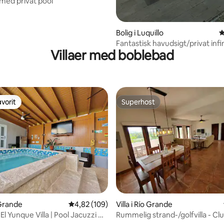
 med privat pool
Bolig i Luquillo
4
Fantastisk havudsigt/privat infi
Villaer med boblebad
BR
vorit
Superhost
vorit
Superhost
o Grande
4,82 ud af 5 i gennemsnitlig bedømmelse, 10
4,82 (109)
Villa i Río Grande
snitlig bedømmelse, 63 omtaler
El Yunque Villa | Pool Jacuzzi &
Rummelig strand-/golfvilla - Clu