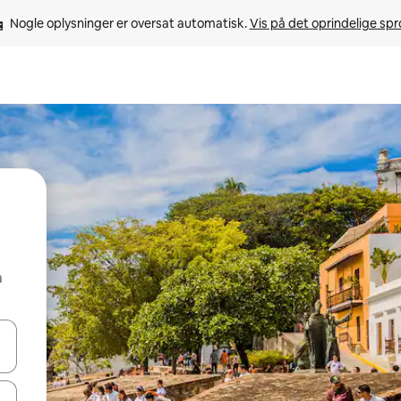
Nogle oplysninger er oversat automatisk. 
Vis på det oprindelige sp
å
 med piletasterne op og ned eller se mere ved at trykke eller stryge.