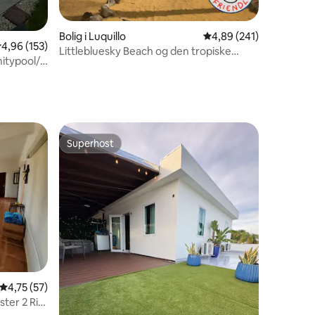
Bolig i Luquillo
4,89 ud af 5 i gennems
4,89 (241)
,96 ud af 5 i gennemsnitlig bedømmelse, 153 omtaler
4,96 (153)
Littlebluesky Beach og den tropiske
nitypool/4
Yunque-skov
Superhost
Superhost
9 omtaler
4,75 ud af 5 i gennemsnitlig bedømmelse, 57 omtaler
4,75 (57)
ster 2 Rio