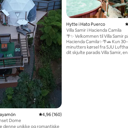
Hytte i Hato Puerco
4
Villa Samir i Hacienda Camila
nitlig bedømmelse, 106 omtaler
🌴✨ Velkommen til Villa Samir p
Hacienda Camila✨🌴🚗 Kun 30
minutters kørsel fra SJU Lufth
dit skjulte paradis Villa Samir, en
for voksne designet til afslapni
romantik og forbindelse med n
💑 Dette luksuriøse, men hygge
fristed blander rustik charme 
moderne komfort. Nyd fredeli
morgener med tropiske lyde o
nætter under stjernerne. 🌺🌅
om du fejrer kærligheden, flygt
rutinen eller søger ro, byder vi 
velkommen med åbne arme og ø
💖
 Bayamón
4,96 ud af 5 i gennemsnitlig bedømmelse, 16
4,96 (160)
nset Dome
ske denne unikke og romantiske