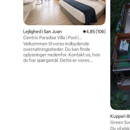
Lejlighed i San Juan
4,85 ud af 5 i gennems
4,85 (106)
Centric Paradise Villa | Pool |
Krydstogtshavne
Velkommen til vores indbydende
overnatningssteder. Du kan finde
oplysninger nedenfor. Kontakt os, hvis
du har spørgsmål. Dette er vores
rummelige suite med kingsize-seng og
fuldt udstyret tekøkken. Ved siden af
Paseo Caribe og Caribe Hilton kan du
spise på nærliggende restauranter kun 5
minutters gang væk. Mellem Old San
Juan og Condado kan du opleve, hvor
det sker. Udforsk smukke strande og en
lagune i nærheden. Backupgenerator og
cistern inkluderet. Slap af, eller hav det
sjovt. Nyd poolen, terrassen, spabadet
Kuppel i
og udsigten over vandet.
Green Su
Du vil el