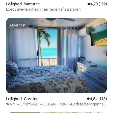
Lejlighed i Santurce
4,79 ud af 5 i
4,79 (162)
Executive-lejlighed i nærheden af stranden
Superhost
Superhost
Lejlighed i Carolina
4,84 ud af 5 i
4,84 (148)
💖NYT~OMBYGGET~OCEAN FRONT~Bedste beliggenhed
Pool.Pkg