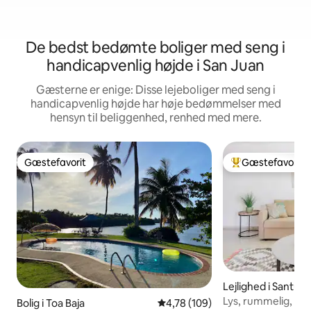
De bedst bedømte boliger med seng i
handicapvenlig højde i San Juan
Gæsterne er enige: Disse lejeboliger med seng i
handicapvenlig højde har høje bedømmelser med
hensyn til beliggenhed, renhed med mere.
Gæstefavorit
Gæstefavorit
Gæstefavorit
Bedste gæstefavo
Lejlighed i Santur
Lys, rummelig, cen
Bolig i Toa Baja
4,78 ud af 5 i gennemsnitlig be
4,78 (109)