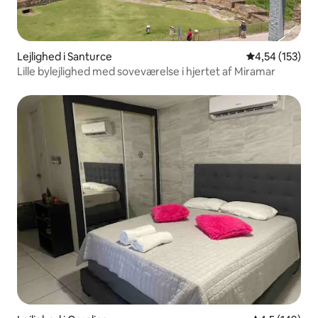
Lejlighed i Santurce
4,54 ud af 5 i
4,54 (153)
Lille bylejlighed med soveværelse i hjertet af Miramar