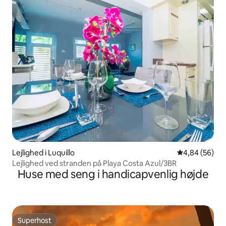
Lejlighed i Luquillo
4,84 ud af 5 
4,84 (56)
Lejlighed ved stranden på Playa Costa Azul/3BR
Huse med seng i handicapvenlig højde
Superhost
Superhost