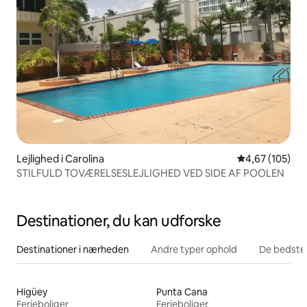
Lejlighed i Carolina
4,67 ud af 5 i
4,67 (105)
STILFULD TOVÆRELSESLEJLIGHED VED SIDE AF POOLEN
Destinationer, du kan udforske
Destinationer i nærheden
Andre typer ophold
De bedste
Higüey
Punta Cana
Ferieboliger
Ferieboliger