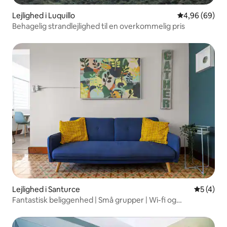
Lejlighed i Luquillo
4,96 ud af 5 
4,96 (69)
Behagelig strandlejlighed til en overkommelig pris
Lejlighed i Santurce
5 ud af 5
5 (4)
Fantastisk beliggenhed | Små grupper | Wi-fi og
aircondition