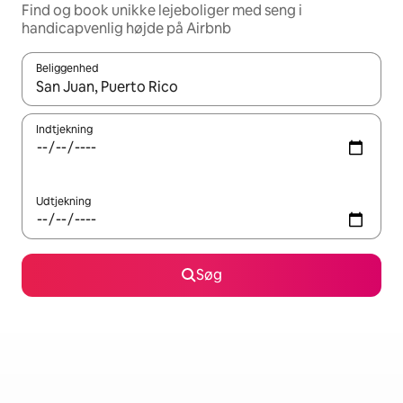
Find og book unikke lejeboliger med seng i
handicapvenlig højde på Airbnb
Beliggenhed
Når resultaterne er tilgængelige, skal du navigere med piletaste
Indtjekning
Udtjekning
Søg