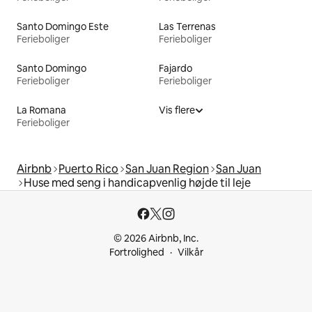
Santo Domingo Este
Las Terrenas
Ferieboliger
Ferieboliger
Santo Domingo
Fajardo
Ferieboliger
Ferieboliger
La Romana
Vis flere
Ferieboliger
Airbnb
Puerto Rico
San Juan Region
San Juan
Huse med seng i handicapvenlig højde til leje
© 2026 Airbnb, Inc.
Fortrolighed
Vilkår