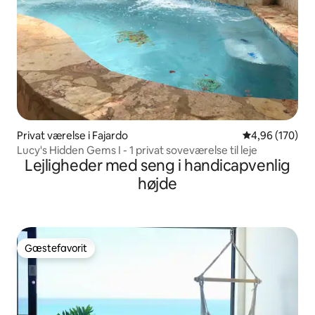
Privat værelse i Fajardo
4,96 ud af 5 i
4,96 (170)
Lucy's Hidden Gems I - 1 privat soveværelse til leje
Lejligheder med seng i handicapvenlig
højde
Gæstefavorit
Gæstefavorit