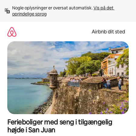
Gå
Nogle oplysninger er oversat automatisk. 
Vis på det 
videre
oprindelige sprog
til
indhold
Airbnb dit sted
Ferieboliger med seng i tilgængelig
højde i San Juan