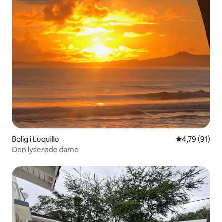
Bolig i Luquillo
4,79 ud af 5 
4,79 (91)
Den lyserøde dame