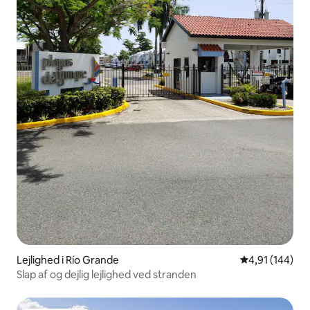
Lejlighed i Río Grande
4,91 ud af 5 i
4,91 (144)
Slap af og dejlig lejlighed ved stranden