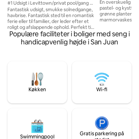
skridt fra strande
En overskuelig æst
#1 Udsigt i Levittown/privat pool/gang til
pastel- og kystfa
stranden!
Fantastisk udsigt, smukke solnedgange,
grønne planter. Et
havbrise. Fantastisk sted til en romantisk
marmorvaskestati
ferie eller til familier, der leder efter et
et hvidt flisebela
roligt og afslappende ophold. Perfekt til
et af de få tilbag
Populære faciliteter i boliger med seng i
fotografering dag eller nat. Gå til
Condado, der ligger
stranden og restauranterne. Masser af
handicapvenlig højde i San Juan
beboelsesområde.
lokal mad og fine spisesteder. Tag
soveværelse, der l
Catano-færgen (10 min.) til Old San Juan,
hovedhuset, er e
eller kør (25 min.). Luis Munoz Rivera
gennemtænkt desi
Lufthavn tæt på, 25 minutter. Nem
minder mere om de
adgang til hovedvejene. Kasinoer,
Rico. Med egen in
natteliv, livemusik, sommer- og
charmerende lejlig
vinterfestivalarrangementer og Bacardi-
lukket parkeringsp
fabrikken i nærheden.
Køkken
Wi-fi
Gratis parkering på
Swimmingpool