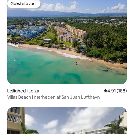
Gæstefavorit
Gæstefavorit
Lejlighed i Loíza
4,91 ud af 5 i
4,91 (188)
Villas Beach i nærheden af San Juan Lufthavn