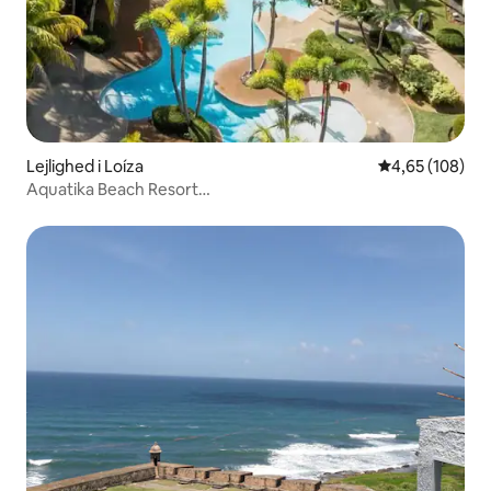
Lejlighed i Loíza
4,65 ud af 5 i
4,65 (108)
Aquatika Beach Resort
vandland/Golfito/parkering/aircondition