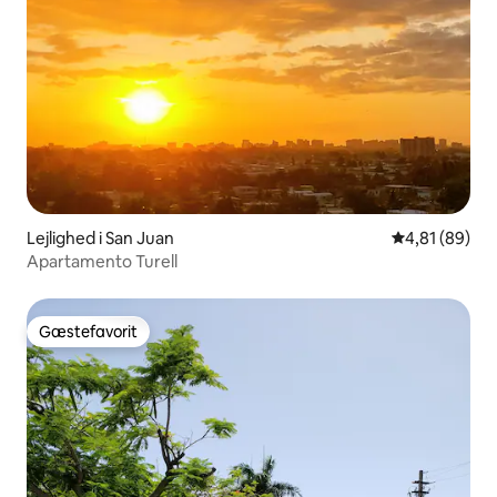
Lejlighed i San Juan
4,81 ud af 5 
4,81 (89)
Apartamento Turell
Gæstefavorit
Gæstefavorit