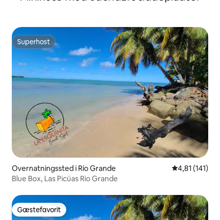
Superhost
Superhost
Overnatningssted i Río Grande
4,81 ud af 5 
4,81 (141)
Blue Box, Las Picüas Rio Grande
Gæstefavorit
Gæstefavorit