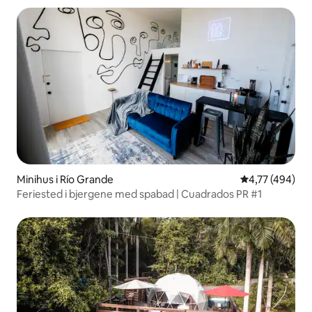
Minihus i Río Grande
4,77 ud af 5 i
4,77 (494)
Feriested i bjergene med spabad | Cuadrados PR #1