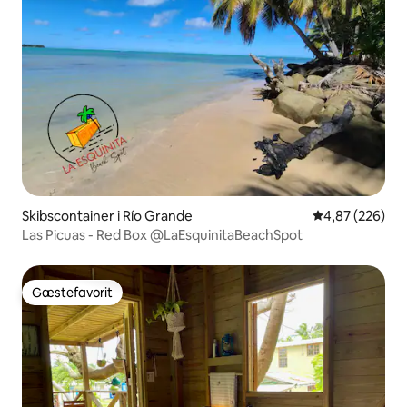
Skibscontainer i Río Grande
4,87 ud af 5 i
4,87 (226)
Las Picuas - Red Box @LaEsquinitaBeachSpot
Gæstefavorit
Gæstefavorit