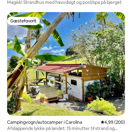
Magisk! Strandhus med havudsigt og pool/spa på bjerget
Gæstefavorit
Gæstefavorit
Campingvogn/autocamper i Carolina
4,99 ud af 5 i
4,99 (200)
Afslappende lykke på landet: 15 minutter til strand og