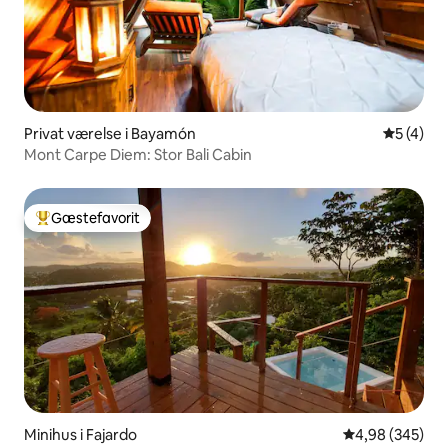
Privat værelse i Bayamón
5 ud af 5
5 (4)
Mont Carpe Diem: Stor Bali Cabin
Gæstefavorit
Bedste gæstefavorit
Minihus i Fajardo
4,98 ud af 5 i
4,98 (345)