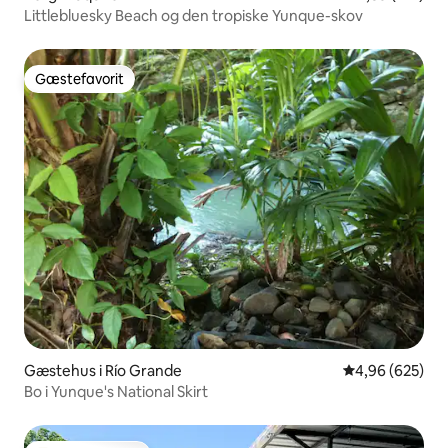
Littlebluesky Beach og den tropiske Yunque-skov
Gæstefavorit
Gæstefavorit
Gæstehus i Río Grande
4,96 ud af 5 i
4,96 (625)
Bo i Yunque's National Skirt