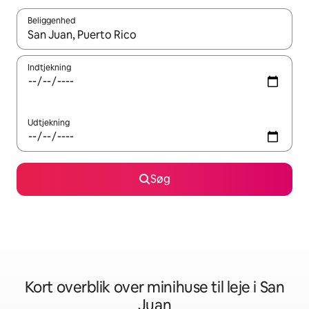
Beliggenhed
Når resultaterne er tilgængelige, skal du navigere med piletaste
Indtjekning
Udtjekning
Søg
Kort overblik over minihuse til leje i San
Juan