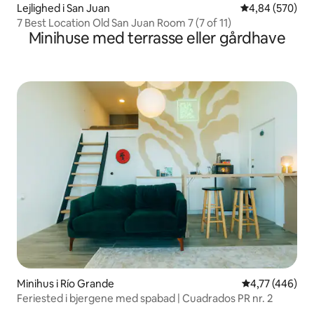
Lejlighed i San Juan
4,84 ud af 5 i
4,84 (570)
7 Best Location Old San Juan Room 7 (7 of 11)
Minihuse med terrasse eller gårdhave
Minihus i Río Grande
4,77 ud af 5 i
4,77 (446)
Feriested i bjergene med spabad | Cuadrados PR nr. 2