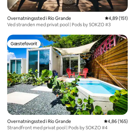
Overnatningssted i Río Grande
4,89 ud af 5 i
4,89 (151)
Ved stranden med privat pool | Pods by SOKZO #3
Gæstefavorit
Gæstefavorit
Overnatningssted i Río Grande
4,86 ud af 5 i
4,86 (165)
Strandfront med privat pool | Pods by SOKZO #4