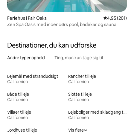
Feriehus i Fair Oaks
4,95 ud af 5 i
4,95 (201)
Zen Spa Oasis med indendørs pool, badekar og sauna
Destinationer, du kan udforske
Andre typer ophold
Ting, man kan tage sig til
Lejemål med strandudsigt
Rancher til leje
Californien
Californien
Både til leje
Slotte til leje
Californien
Californien
Villaer til leje
Lejeboliger med skiadgang til døren
Californien
Californien
Jordhuse til leje
Vis flere