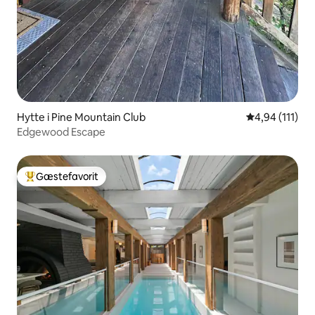
Hytte i Pine Mountain Club
4,94 ud af 5 
4,94 (111)
Edgewood Escape
Gæstefavorit
Bedste gæstefavorit