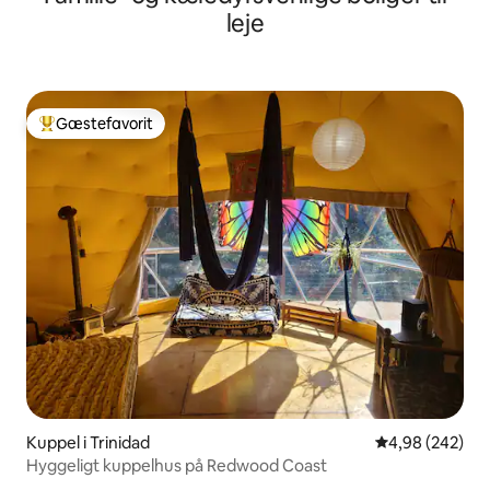
leje
Gæstefavorit
Bedste gæstefavorit
Kuppel i Trinidad
4,98 ud af 5 i
4,98 (242)
Hyggeligt kuppelhus på Redwood Coast