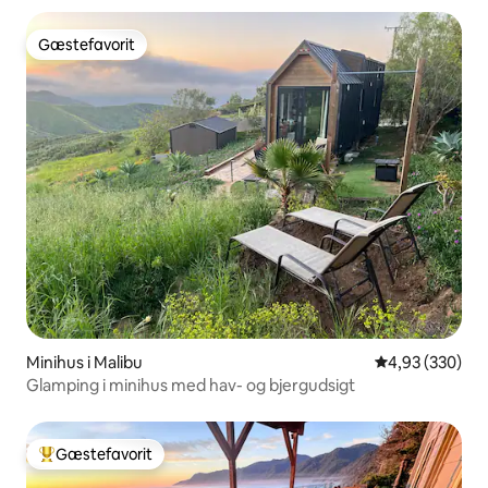
Gæstefavorit
Gæstefavorit
Minihus i Malibu
4,93 ud af 5 i
4,93 (330)
Glamping i minihus med hav- og bjergudsigt
Gæstefavorit
Bedste gæstefavorit