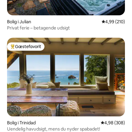
Bolig i Julian
4,99 ud af 5 i
4,99 (210)
Privat ferie – betagende udsigt
Gæstefavorit
Bedste gæstefavorit
Bolig i Trinidad
4,98 ud af 5 i
4,98 (308)
Uendelig havudsigt, mens du nyder spabadet!