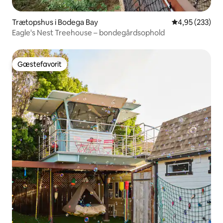
Trætopshus i Bodega Bay
4,95 ud af 5 i
4,95 (233)
Eagle's Nest Treehouse – bondegårdsophold
Gæstefavorit
Gæstefavorit