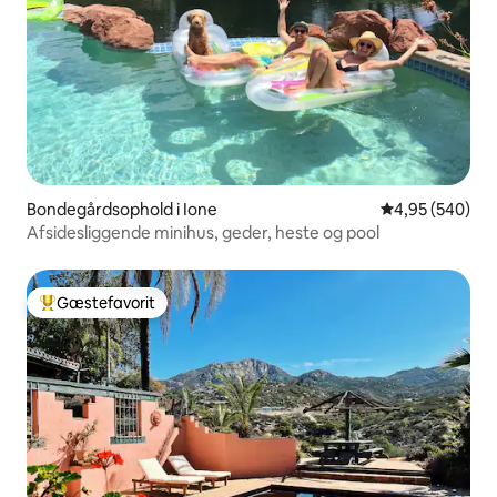
Bondegårdsophold i Ione
4,95 ud af 5 i
4,95 (540)
Afsidesliggende minihus, geder, heste og pool
Gæstefavorit
Bedste gæstefavorit