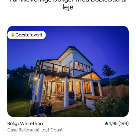
leje
Gæstefavorit
Bedste gæstefavorit
Bolig i Whitethorn
4,95 ud af 5 i
4,95 (199)
Casa Ballena på Lost Coast