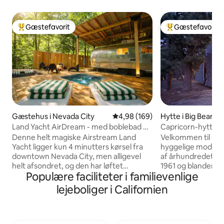
Gæstefavorit
Gæstefavorit
Bedste gæstefavorit
Bedste gæstefavo
Gæstehus i Nevada City
4,98 ud af 5 i gennemsnitlig be
4,98 (169)
Hytte i Big Bear
Land Yacht AirDream - med boblebad og
Capricorn-hytten
adgang til åen
Denne helt magiske Airstream Land
Velkommen til Cap
Yacht ligger kun 4 minutters kørsel fra
hyggelige modern
downtown Nevada City, men alligevel
af århundredet i B
helt afsondret, og den har løftet
1961 og blander h
Populære faciliteter i familievenlige
glamping op på et højere niveau. Forestil
hyggekomfort med
dig at være helt indlejret under
en moderne pejs 
lejeboliger i Californien
trætoppene, samtidig med at du har alle
hvælvede lofter 
de bekvemmeligheder, du kan forestille
kingsize-seng. Bel
dig. Boblebad? Tjek. Adgang til bæk? Wi-
historiske Big Bear
fi? Tjek. Udendørs brusebad og film over
denne hytte perfek