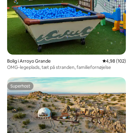
Bolig i Arroyo Grande
4,98 ud af 5 i
4,98 (102)
OMG-legeplads, tæt på stranden, familiefornøjelse
Superhost
Superhost