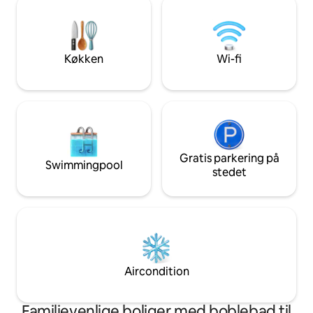
en gasildsted? Tjek, tjek. Der blev ikke
udflugt, tur med din
sparet på noget, da denne episke, men
soloferie. Kun få 
romantiske og unikke ferieoplevelse
skråningerne og 
skulle designes og skabes. Bon voyage!
adgang med bus. V
Køkken
Wi-fi
vært for dig!
Gratis parkering på
Swimmingpool
stedet
Aircondition
Familievenlige boliger med boblebad til