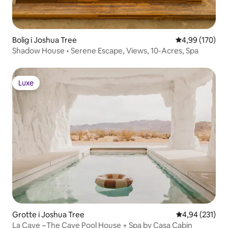
Bolig i Joshua Tree
4,99 ud af 5 i
4,99 (170)
Shadow House • Serene Escape, Views, 10-Acres, Spa
Luxe
Luxe
Grotte i Joshua Tree
4,94 ud af 5 i
4,94 (231)
La Cave ~The Cave Pool House + Spa by Casa Cabin