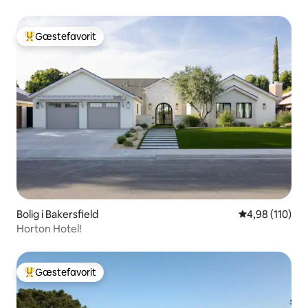
Gæstefavorit
Bedste gæstefavorit
Bolig i Bakersfield
4,98 ud af 5 i
4,98 (110)
Horton Hotel!
Gæstefavorit
Bedste gæstefavorit