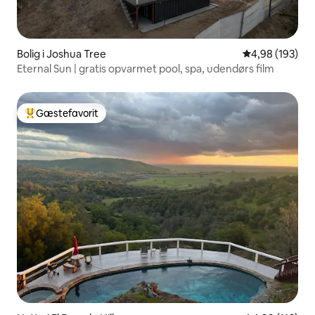
Bolig i Joshua Tree
4,98 ud af 5 i
4,98 (193)
Eternal Sun | gratis opvarmet pool, spa, udendørs film
Gæstefavorit
Bedste gæstefavorit