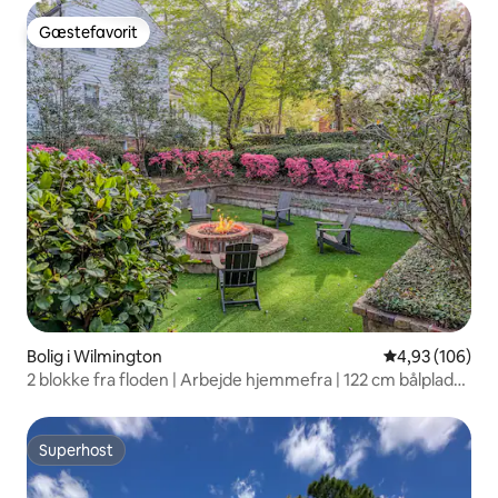
Gæstefavorit
Gæstefavorit
Bolig i Wilmington
4,93 ud af 5 i
4,93 (106)
2 blokke fra floden | Arbejde hjemmefra | 122 cm bålplads |
Parkering
Superhost
Superhost