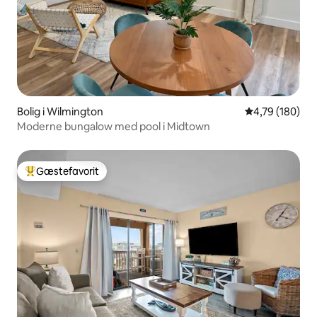
Bolig i Wilmington
4,79 ud af 5 i
4,79 (180)
Moderne bungalow med pool i Midtown
Gæstefavorit
Bedste gæstefavorit