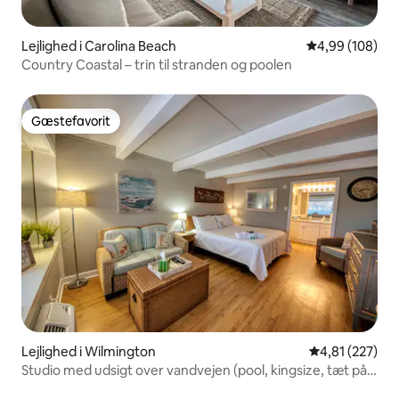
Lejlighed i Carolina Beach
4,99 ud af 5 i
4,99 (108)
Country Coastal – trin til stranden og poolen
Gæstefavorit
Gæstefavorit
Lejlighed i Wilmington
4,81 ud af 5 i
4,81 (227)
Studio med udsigt over vandvejen (pool, kingsize, tæt på
stranden)