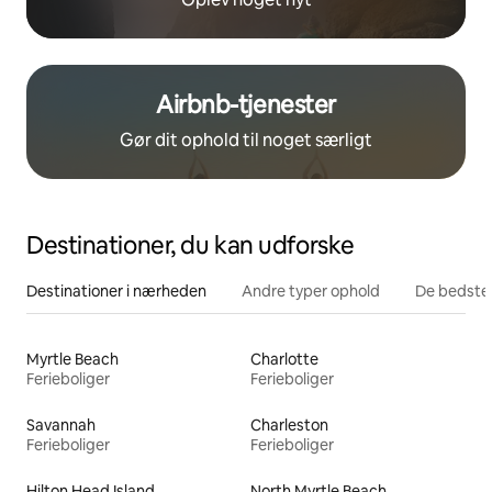
Airbnb-tjenester
Gør dit ophold til noget særligt
Destinationer, du kan udforske
Destinationer i nærheden
Andre typer ophold
De bedste
Myrtle Beach
Charlotte
Ferieboliger
Ferieboliger
Savannah
Charleston
Ferieboliger
Ferieboliger
Hilton Head Island
North Myrtle Beach