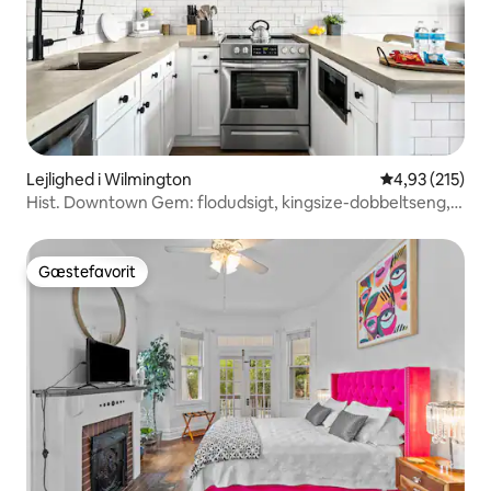
Lejlighed i Wilmington
4,93 ud af 5 i
4,93 (215)
Hist. Downtown Gem: flodudsigt, kingsize-dobbeltseng,
parkering
Gæstefavorit
Gæstefavorit