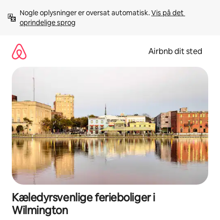
Gå
Nogle oplysninger er oversat automatisk. 
Vis på det 
videre
oprindelige sprog
til
indhold
Airbnb dit sted
Kæledyrsvenlige ferieboliger i
Wilmington