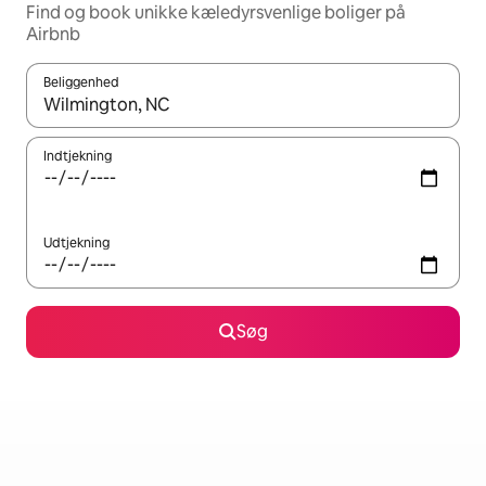
Find og book unikke kæledyrsvenlige boliger på
Airbnb
Beliggenhed
Når resultaterne er tilgængelige, skal du navigere med piletaste
Indtjekning
Udtjekning
Søg