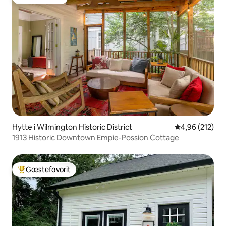
Gæstefavorit
Hytte i Wilmington Historic District
4,96 ud af 5 i
4,96 (212)
1913 Historic Downtown Empie-Possion Cottage
Gæstefavorit
Bedste gæstefavorit