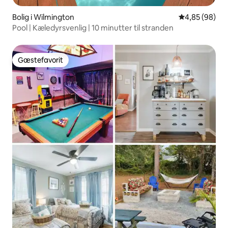
Bolig i Wilmington
4,85 ud af 5 
4,85 (98)
Pool | Kæledyrsvenlig | 10 minutter til stranden
Gæstefavorit
Gæstefavorit