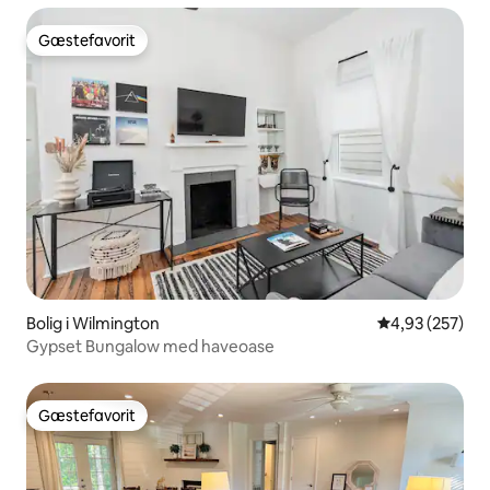
Gæstefavorit
Gæstefavorit
Bolig i Wilmington
4,93 ud af 5 i
4,93 (257)
Gypset Bungalow med haveoase
Gæstefavorit
Gæstefavorit