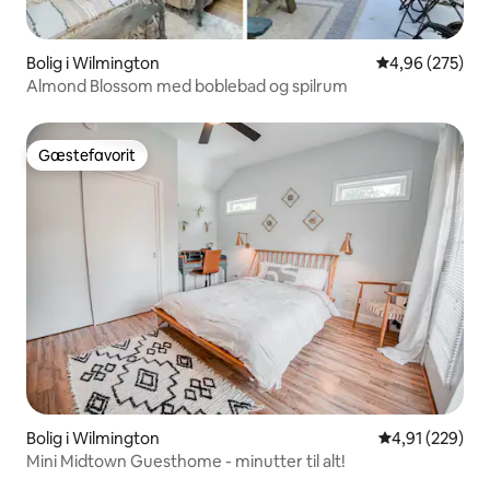
Bolig i Wilmington
4,96 ud af 5 i
4,96 (275)
Almond Blossom med boblebad og spilrum
Gæstefavorit
Gæstefavorit
Bolig i Wilmington
4,91 ud af 5 i
4,91 (229)
Mini Midtown Guesthome - minutter til alt!