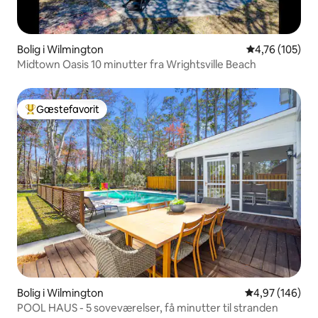
Bolig i Wilmington
4,76 ud af 5 i
4,76 (105)
Midtown Oasis 10 minutter fra Wrightsville Beach
Gæstefavorit
Bedste gæstefavorit
Bolig i Wilmington
4,97 ud af 5 i
4,97 (146)
POOL HAUS - 5 soveværelser, få minutter til stranden