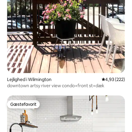
Lejlighed i Wilmington
4,93 ud af 5 i
4,93 (222)
downtown artsy river view condo+front st+dæk
Gæstefavorit
Gæstefavorit