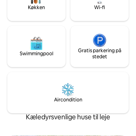
til fods, og Wilmington's mest populære
minutters kørsel til
Køkken
Wi-fi
destinationer.
Carolina Beaches!
Gratis parkering på
Swimmingpool
stedet
Aircondition
Kæledyrsvenlige huse til leje