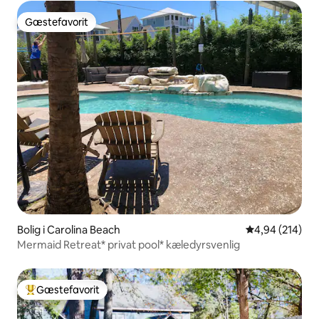
Gæstefavorit
Gæstefavorit
Bolig i Carolina Beach
4,94 ud af 5 i
4,94 (214)
Mermaid Retreat* privat pool* kæledyrsvenlig
Gæstefavorit
Bedste gæstefavorit