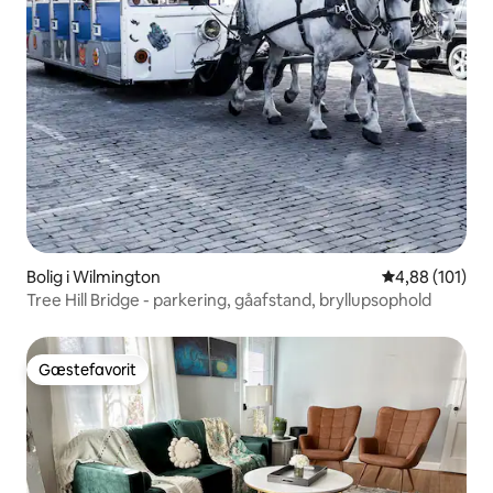
Bolig i Wilmington
4,88 ud af 5 i
4,88 (101)
Tree Hill Bridge - parkering, gåafstand, bryllupsophold
Gæstefavorit
Gæstefavorit