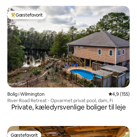
Gæstefavorit
Bedste gæstefavorit
Bolig i Wilmington
4,9 ud af 5 i
4,9 (155)
River Road Retreat - Opvarmet privat pool, dam, Fi
Private, kæledyrsvenlige boliger til leje
Gæstefavorit