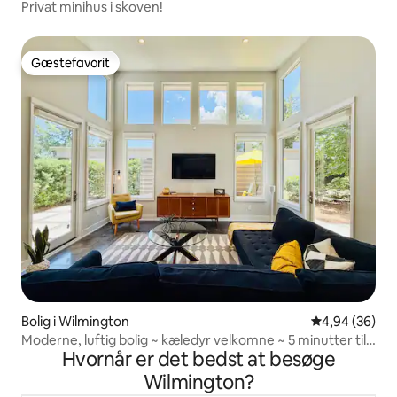
Privat minihus i skoven!
Gæstefavorit
Gæstefavorit
Bolig i Wilmington
4,94 ud af 5 
4,94 (36)
Moderne, luftig bolig ~ kæledyr velkomne ~ 5 minutter til
Hvornår er det bedst at besøge
stranden!
Wilmington?