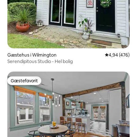
Gæstehus i Wilmington
4,94 ud af 5 i
4,94 (476)
Serendipitous Studio - Hel bolig
Gæstefavorit
Gæstefavorit