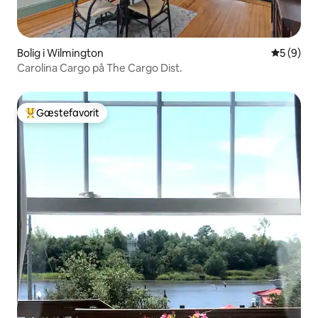
Bolig i Wilmington
5 ud af 5
5 (9)
Carolina Cargo på The Cargo Dist.
Gæstefavorit
Bedste gæstefavorit