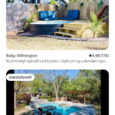
Bolig i Wilmington
4,98 ud af 5 i
4,98 (174)
Rummeligt ophold ved kysten | Spilrum og udendørs sjov
Gæstefavorit
Gæstefavorit