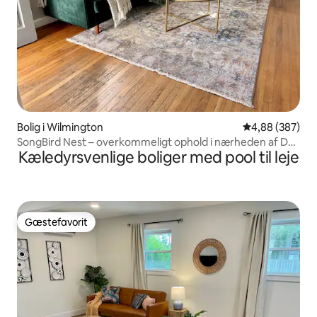
Bolig i Wilmington
4,88 ud af 5 i
4,88 (387)
SongBird Nest – overkommeligt ophold i nærheden af DT
Kæledyrsvenlige boliger med pool til leje
og stranden
Gæstefavorit
Gæstefavorit