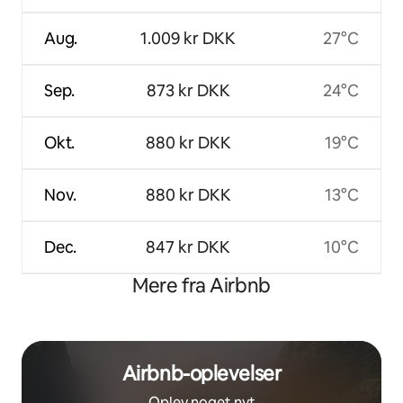
Aug.
1.009 kr DKK
27°C
Sep.
873 kr DKK
24°C
Okt.
880 kr DKK
19°C
Nov.
880 kr DKK
13°C
Dec.
847 kr DKK
10°C
Mere fra Airbnb
Airbnb-oplevelser
Oplev noget nyt