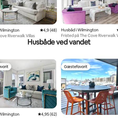
snitlig bedømmelse, 44 omtaler
Husbåd i Wilmington
Wilmington
4,9 ud af 5 i gennemsnitlig bedømmelse, 4
4,9 (48)
Fristed på The Cove Riverwalk V
ove Riverwalk Villas
Husbåde ved vandet
vorit
Gæstefavorit
vorit
Gæstefavorit
Wilmington
4,95 ud af 5 i gennemsnitlig bedømmelse, 6
4,95 (62)
snitlig bedømmelse, 29 omtaler