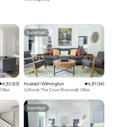
Superhost
Superhost
4,92 ud af 5 i gennemsnitlig bedømmelse, 63 omtaler
4,92 (63)
Husbåd i Wilmington
4,91 ud af 5 i gennem
4,91 (34)
7 omtaler
illas
Udforsk The Cove Riverwalk Villas
Superhost
Superhost