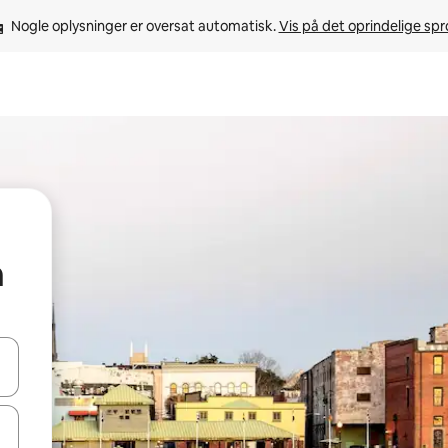
Nogle oplysninger er oversat automatisk. 
Vis på det oprindelige sp
n
 med piletasterne op og ned eller se mere ved at trykke eller stryge.