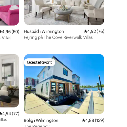
Husbåd i Wilmington
4,92 ud af 5 i gennem
4,92 (76)
4,96 ud af 5 i gennemsnitlig bedømmelse, 50 omtaler
4,96 (50)
Fejring på The Cove Riverwalk Villas
Villas
9 omtaler
Gæstefavorit
Gæstefavorit
4,94 ud af 5 i gennemsnitlig bedømmelse, 77 omtaler
4,94 (77)
llas
6 omtaler
Bolig i Wilmington
4,88 ud af 5 i gennems
4,88 (139)
The Regency