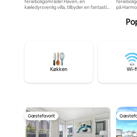
ferieboligområde! Haven, en
ferieboligområde! 
kæledyrsvenlig villa, tilbyder en fantastisk
på Harmo
udsigt over marinaen for den ultimative
designet t
oplevelse. Denne indbydende bolig har
er lyserød
Pop
en behagelig sovesofa og et dedikeret
perfekt t
skrivebord på anden sal, perfekt til
eller for 
grupper, der deltager i arrangementer i
Den lyse,
den nærliggende Live Oak Bank Pavilion.
uforglemm
Uanset om det er til en koncert eller for
sjov og af
at slappe af og nyde de fredfyldte
indenfor.
omgivelser, tilbyder Haven en
oplevelse 
afslappende oase af komfort og
ønsker at 
Køkken
Wi-f
bekvemmelighed på vandet.
Gæstefavorit
Gæstefa
Gæstefavorit
Gæstefa