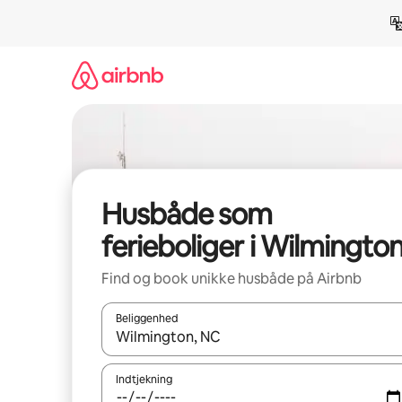
Gå
videre
til
indhold
Husbåde som
ferieboliger i Wilmingto
Find og book unikke husbåde på Airbnb
Beliggenhed
Når resultaterne er tilgængelige, skal du navigere
Indtjekning