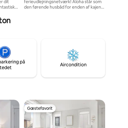
ferieudlejningsnetværk! Aloha står som
en mindev
ntastisk
den førende husbåd for enden af kajen
dette par
ibet, der
med en uovertruffen udsigt over
. Denne
marinaen og Cape Fear River. Aloha, der
gton
alde
er prydet i ånden af traditionel
vner et
hawaiiansk indretning, transporterer dig
keret
til Stillehavet med sine livlige temaer og
 ovenpå
afslappede atmosfære. Aloha er virkelig
t skifte
"No Ka Oi" – den bedste – der inviterer
g, alt
dig til at nyde essensen af et tropisk
paradis og den ultimative oplevelse ved
ing.
vandet.
parkering på
Aircondition
tedet
Gæstefavorit
Gæstefavorit