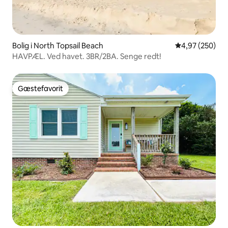
Bolig i North Topsail Beach
4,97 ud af 5 i
4,97 (250)
HAVPÆL. Ved havet. 3BR/2BA. Senge redt!
Gæstefavorit
Gæstefavorit