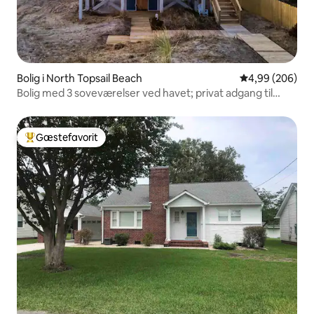
Bolig i North Topsail Beach
4,99 ud af 5 i
4,99 (206)
Bolig med 3 soveværelser ved havet; privat adgang til
strand
Gæstefavorit
Bedste gæstefavorit