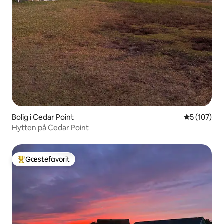
Bolig i Cedar Point
5 ud af 5 i
5 (107)
Hytten på Cedar Point
Gæstefavorit
Bedste gæstefavorit