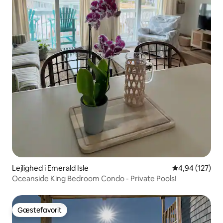
Lejlighed i Emerald Isle
4,94 ud af 5 i
4,94 (127)
Oceanside King Bedroom Condo - Private Pools!
Gæstefavorit
Gæstefavorit