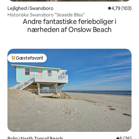
Lejlighed i Swansboro
4,79 ud af 5 i
4,79 (103)
Historiske Swansboro "Seaside Bliss"
Andre fantastiske ferieboliger i
nærheden af Onslow Beach
Gæstefavorit
Bedste gæstefavorit
Bolig i North Topsail Beach
5 ud af 5 
5 (76)