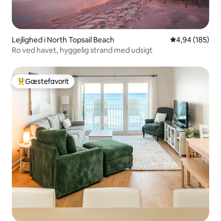
Lejlighed i North Topsail Beach
4,94 ud af 5 i
4,94 (185)
Ro ved havet, hyggelig strand med udsigt
Gæstefavorit
Bedste gæstefavorit