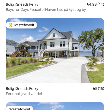
Bolig i Sneads Ferry
4,98 ud af 5 
4,98 (44)
Rays for Days Peaceful Haven tæt på kyst og by
Gæstefavorit
Bedste gæstefavorit
Bolig i Sneads Ferry
5 ud af 5 
5 (16)
Feriebolig ved vandet
Gæstefavorit