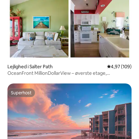
Lejlighed i Salter Path
4,97 ud af 5 i
4,97 (109)
OceanFront MillionDollarView – øverste etage,
panoramaudsigt
Superhost
Superhost