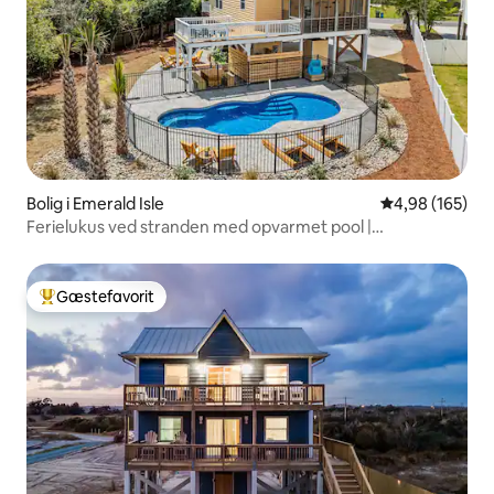
Bolig i Emerald Isle
4,98 ud af 5 i
4,98 (165)
Ferielukus ved stranden med opvarmet pool |
Familievenlig
Gæstefavorit
Bedste gæstefavorit