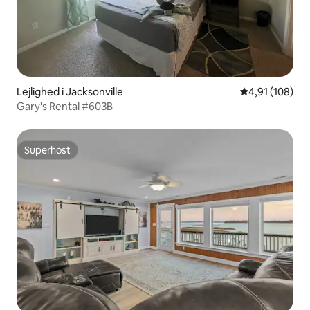
Lejlighed i Jacksonville
4,91 ud af 5 i
4,91 (108)
Gary's Rental #603B
Superhost
Superhost