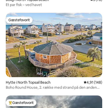
Et par fisk – ved havet
Gæstefavorit
Gæstefavorit
Hytte i North Topsail Beach
4,91 ud af 5 i
4,91 (148)
Boho Round House, 2. række med strand på den anden
side af gaden
Gæstefavorit
Bedste gæstefavorit