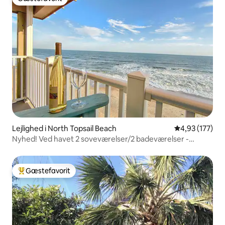
Gæstefavorit
Lejlighed i North Topsail Beach
4,93 ud af 5 i
4,93 (177)
Nyhed! Ved havet 2 soveværelser/2 badeværelser -
Penthouseudsigt!
Gæstefavorit
Bedste gæstefavorit