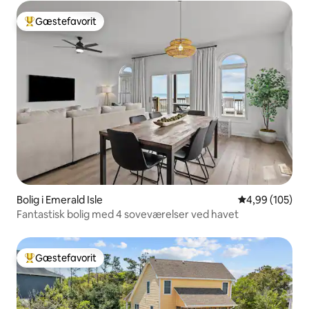
Gæstefavorit
Bedste gæstefavorit
Bolig i Emerald Isle
4,99 ud af 5 i
4,99 (105)
Fantastisk bolig med 4 soveværelser ved havet
Gæstefavorit
Bedste gæstefavorit