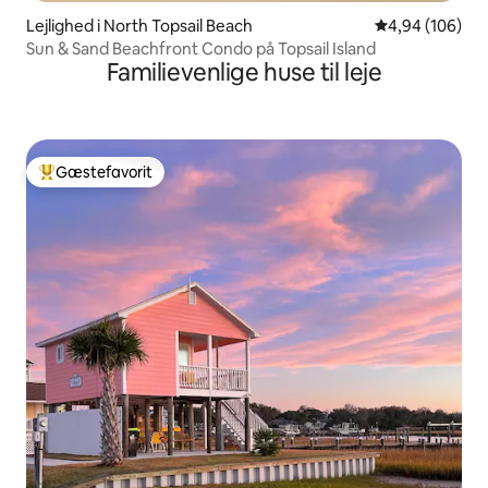
Lejlighed i North Topsail Beach
4,94 ud af 5 i
4,94 (106)
Sun & Sand Beachfront Condo på Topsail Island
Familievenlige huse til leje
Gæstefavorit
Bedste gæstefavorit