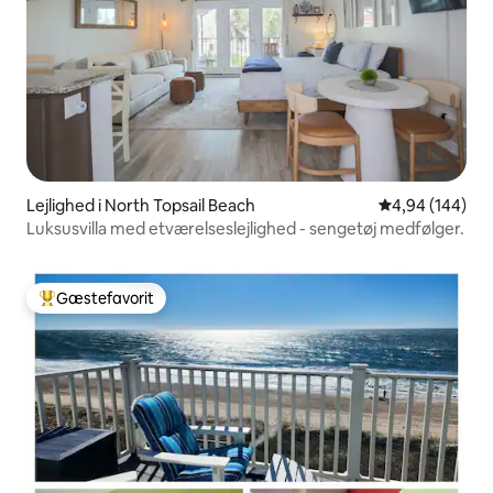
Lejlighed i North Topsail Beach
4,94 ud af 5 i
4,94 (144)
Luksusvilla med etværelseslejlighed - sengetøj medfølger.
Gæstefavorit
Bedste gæstefavorit