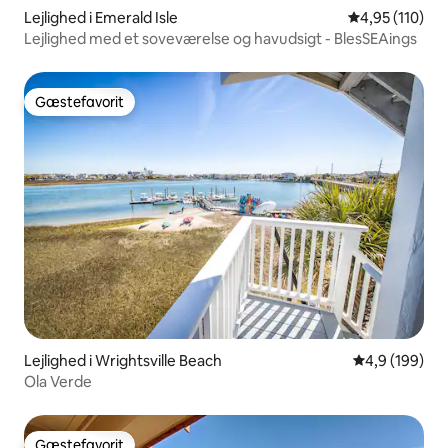
Lejlighed i Emerald Isle
4,95 ud af 5 i
4,95 (110)
Lejlighed med et soveværelse og havudsigt - BlesSEAings
Gæstefavorit
Gæstefavorit
Lejlighed i Wrightsville Beach
4,9 ud af 5 i
4,9 (199)
Ola Verde
Gæstefavorit