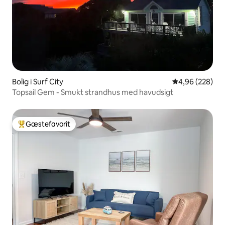
Bolig i Surf City
4,96 ud af 5 i
4,96 (228)
Topsail Gem - Smukt strandhus med havudsigt
Gæstefavorit
Bedste gæstefavorit