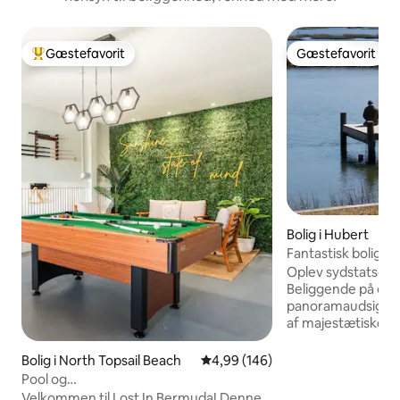
Gæstefavorit
Gæstefavorit
Bedste gæstefavorit
Gæstefavorit
Bolig i Hubert
Fantastisk bolig v
dockingstation
Oplev sydstatscha
Beliggende på en
panoramaudsigt o
af majestætiske e
havneplads og adg
offentlig bådramp
Bolig i North Topsail Beach
4,99 ud af 5 i gennemsnitlig be
4,99 (146)
dette til en ideel fisk
Pool og
renoveringer af en 
strand|Spilrum|Udsigt|Træningsrum
Velkommen til Lost In Bermuda! Denne