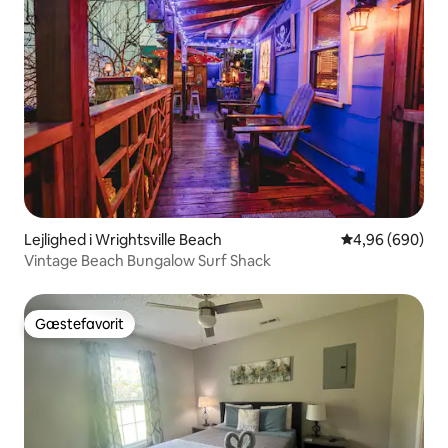
Lejlighed i Wrightsville Beach
4,96 ud af 5 i
4,96 (690)
Vintage Beach Bungalow Surf Shack
Gæstefavorit
Gæstefavorit