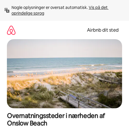
Gå
Nogle oplysninger er oversat automatisk. 
Vis på det 
videre
oprindelige sprog
til
indhold
Airbnb dit sted
Overnatningssteder i nærheden af
Onslow Beach