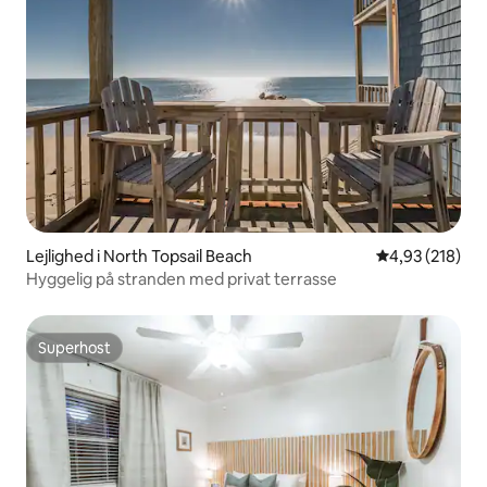
Lejlighed i North Topsail Beach
4,93 ud af 5 i
4,93 (218)
Hyggelig på stranden med privat terrasse
Superhost
Superhost