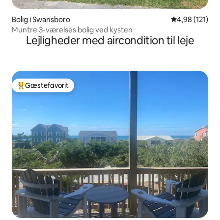
Bolig i Swansboro
4,98 ud af 5 i
4,98 (121)
Muntre 3-værelses bolig ved kysten
Lejligheder med aircondition til leje
Gæstefavorit
Bedste gæstefavorit