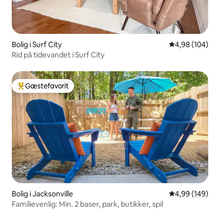
Bolig i Surf City
4,98 ud af 5 i
4,98 (104)
Rid på tidevandet i Surf City
Gæstefavorit
Bedste gæstefavorit
Bolig i Jacksonville
4,99 ud af 5 i
4,99 (149)
Familievenlig: Min. 2 baser, park, butikker, spil