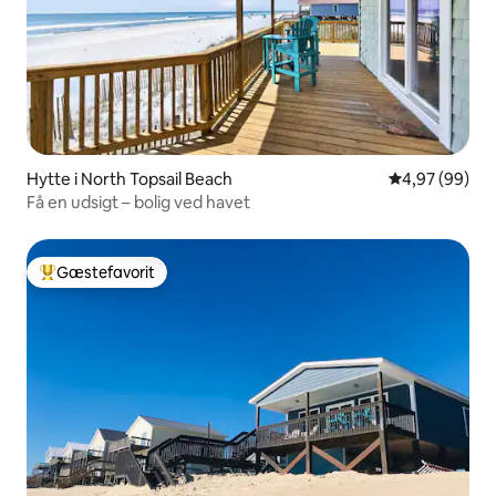
Hytte i North Topsail Beach
4,97 ud af 5 
4,97 (99)
Få en udsigt – bolig ved havet
Gæstefavorit
Bedste gæstefavorit