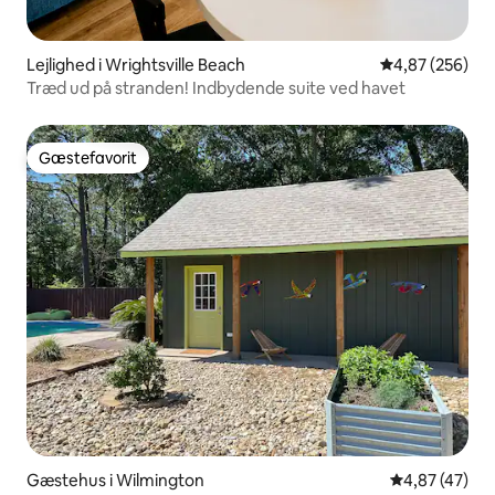
Lejlighed i Wrightsville Beach
4,87 ud af 5 i
4,87 (256)
Træd ud på stranden! Indbydende suite ved havet
Gæstefavorit
Gæstefavorit
Gæstehus i Wilmington
4,87 ud af 5 
4,87 (47)