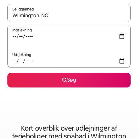
Beliggenhed
Når resultaterne er tilgængelige, skal du navigere med piletaste
Indtjekning
Udtjekning
Søg
Kort overblik over udlejninger af
ferieboliger med spabad i Wilmington