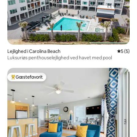
Lejlighed i Carolina Beach
5 ud af 5
5 (5)
Luksuriøs penthouselejlighed ved havet med pool
Gæstefavorit
Bedste gæstefavorit