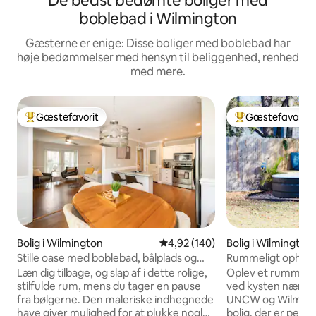
De bedst bedømte boliger med
boblebad i Wilmington
Gæsterne er enige: Disse boliger med boblebad har
høje bedømmelser med hensyn til beliggenhed, renhed
med mere.
Gæstefavorit
Gæstefavorit
Bedste gæstefavorit
Bedste gæstefavo
Bolig i Wilmington
4,92 ud af 5 i gennemsnitlig be
4,92 (140)
Bolig i Wilmington
Stille oase med boblebad, bålplads og
Rummeligt ophold 
privatliv
og udendørs sjov
Læn dig tilbage, og slap af i dette rolige,
Oplev et rummelig
stilfulde rum, mens du tager en pause
ved kysten nær Wr
fra bølgerne. Den maleriske indhegnede
UNCW og Wilming
have giver mulighed for at plukke nogle
bolig, der er perfe