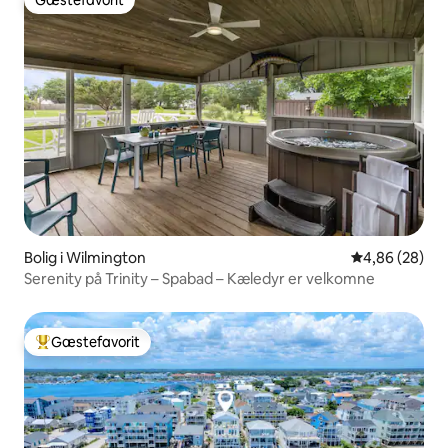
Gæstefavorit
Bolig i Wilmington
4,86 ud af 5 
4,86 (28)
Serenity på Trinity – Spabad – Kæledyr er velkomne
Gæstefavorit
Bedste gæstefavorit