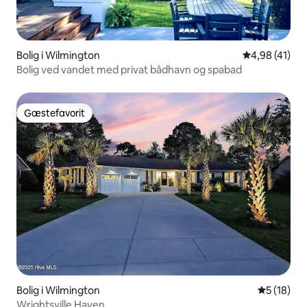
Bolig i Wilmington
4,98 ud af 5 
4,98 (41)
Bolig ved vandet med privat bådhavn og spabad
Gæstefavorit
Gæstefavorit
Bolig i Wilmington
5 ud af 5 
5 (18)
Wrightsville Haven