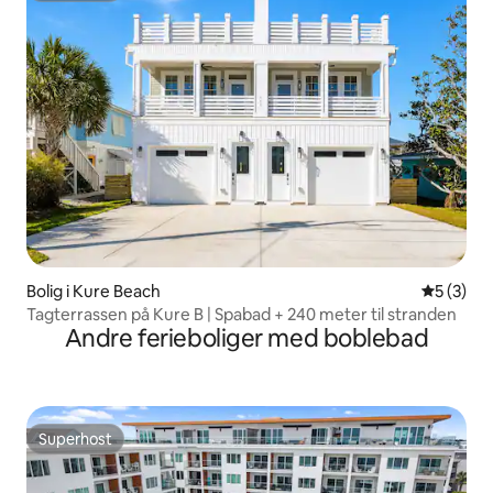
Bolig i Kure Beach
5 ud af 5
5 (3)
Tagterrassen på Kure B | Spabad + 240 meter til stranden
Andre ferieboliger med boblebad
Superhost
Superhost