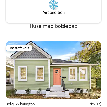
Aircondition
Huse med boblebad
Gæstefavorit
Gæstefavorit
Bolig i Wilmington
5 ud af 5 
5 (17)