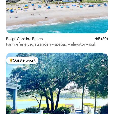
Bolig i Carolina Beach
5 ud af 5 
5 (30)
Familieferie ved stranden – spabad – elevator – spil
Gæstefavorit
Bedste gæstefavorit