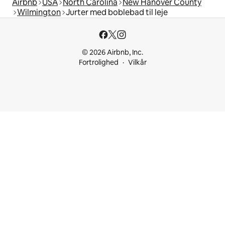
Airbnb
USA
North Carolina
New Hanover County
Wilmington
Jurter med boblebad til leje
© 2026 Airbnb, Inc.
Fortrolighed
Vilkår