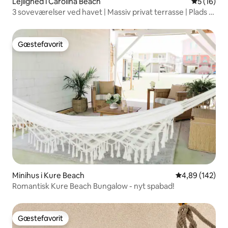
Lejlighed i Carolina Beach
5 ud af 5 
5 (16)
3 soveværelser ved havet | Massiv privat terrasse | Plads til
10 personer
Gæstefavorit
Gæstefavorit
Minihus i Kure Beach
4,89 ud af 5 i
4,89 (142)
Romantisk Kure Beach Bungalow - nyt spabad!
Gæstefavorit
Gæstefavorit