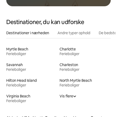
Destinationer, du kan udforske
Destinationer i nærheden
Andre typer ophold
De bedste
Myrtle Beach
Charlotte
Ferieboliger
Ferieboliger
Savannah
Charleston
Ferieboliger
Ferieboliger
Hilton Head Island
North Myrtle Beach
Ferieboliger
Ferieboliger
Virginia Beach
Vis flere
Ferieboliger