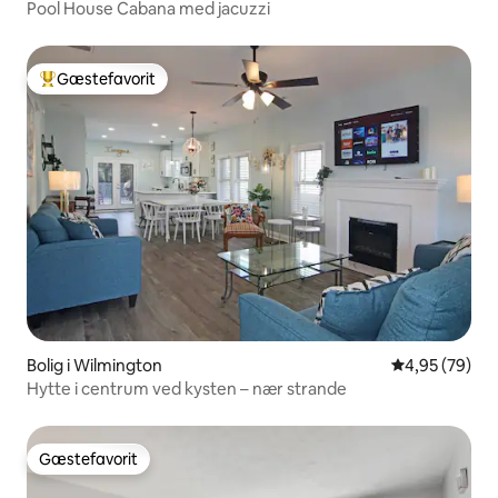
Pool House Cabana med jacuzzi
Gæstefavorit
Bedste gæstefavorit
Bolig i Wilmington
4,95 ud af 5 
4,95 (79)
Hytte i centrum ved kysten – nær strande
Gæstefavorit
Gæstefavorit