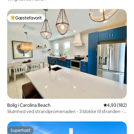
Gæstefavorit
Bedste gæstefavorit
Bolig i Carolina Beach
4,93 ud af 5 i
4,93 (182)
Skønhed ved strandpromenaden - 3 blokke til stranden -
spabad
Superhost
Superhost