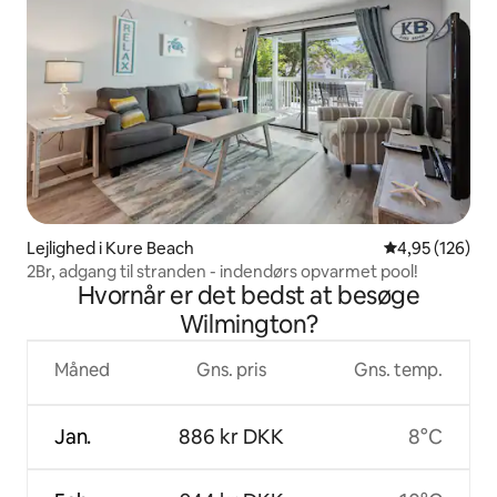
Lejlighed i Kure Beach
4,95 ud af 5 i
4,95 (126)
2Br, adgang til stranden - indendørs opvarmet pool!
Hvornår er det bedst at besøge
Wilmington?
Måned
Gns. pris
Gns. temp.
Jan.
886 kr DKK
8°C