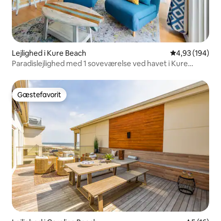
Lejlighed i Kure Beach
4,93 ud af 5 i
4,93 (194)
Paradislejlighed med 1 soveværelse ved havet i Kure
Beach
Gæstefavorit
Gæstefavorit