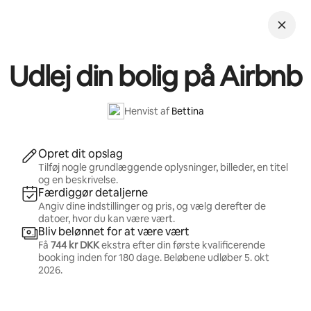
Gå
videre
til
indhold
Udlej din bolig på Airbnb
Henvist af
Bettina
Opret dit opslag
Tilføj nogle grundlæggende oplysninger, billeder, en titel
og en beskrivelse.
Færdiggør detaljerne
Angiv dine indstillinger og pris, og vælg derefter de
datoer, hvor du kan være vært.
Bliv belønnet for at være vært
Få
744 kr DKK
ekstra efter din første kvalificerende
booking inden for 180 dage. Beløbene udløber
5. okt
2026
.