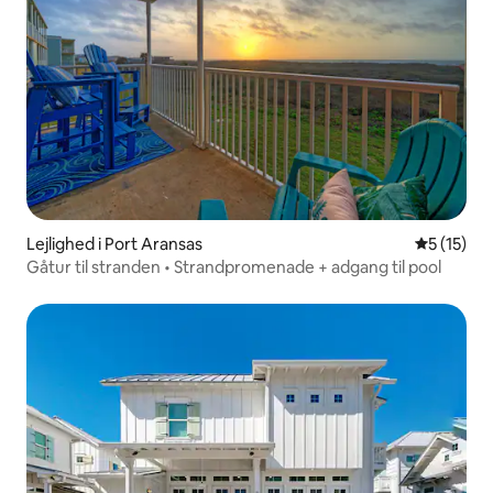
Lejlighed i Port Aransas
5 ud af 5 
5 (15)
Gåtur til stranden • Strandpromenade + adgang til pool