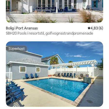
Bolig i Port Aransas
4,83 ud af 5
4,83 (6)
SBH20 Pools i resortstil, golfvognsstrandpromenade
Superhost
Superhost