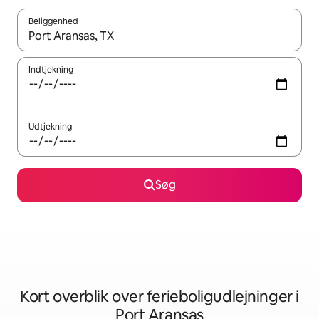
Beliggenhed
Når resultaterne er tilgængelige, skal du navigere med piletaste
Indtjekning
Udtjekning
Søg
Kort overblik over ferieboligudlejninger i
Port Aransas