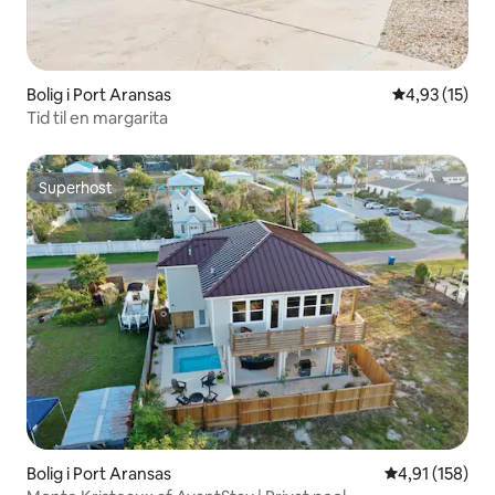
Bolig i Port Aransas
4,93 ud af 5 
4,93 (15)
Tid til en margarita
Superhost
Superhost
Bolig i Port Aransas
4,91 ud af 5 i
4,91 (158)