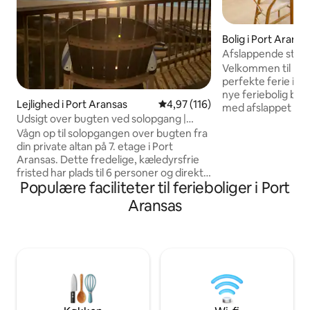
Bolig i Port Aransa
Afslappende stran
pool • Moderne k
Velkommen til Res
perfekte ferie i P
nye feriebolig bl
Lejlighed i Port Aransas
4,97 ud af 5 i gennemsnitlig b
4,97 (116)
med afslappet øliv
Udsigt over bugten ved solopgang |
sted, hvor du kan 
Altan ved stranden + strandpromenade
Vågn op til solopgangen over bugten fra
batterierne og skabe
din private altan på 7. etage i Port
indenfor, og nyd fa
Aransas. Dette fredelige, kæledyrsfrie
ren, moderne desi
fristed har plads til 6 personer og direkte
gennemtænkt indr
Populære faciliteter til ferieboliger i Port
adgang til stranden via en privat
perfekte til at væ
strandpromenade. Oplevelsen: Slap af:
... Indbyggede k
Aransas
Opvarmet pool, spabad og havbrise.
queensize-dobbel
Udforsk: Svømning, muslingesamling og
hjemmeaudiosyst
afslappede stranddage. Slap af: Hurtig
højdepunkter. Ua
wi-fi på 300 Mbps, smart-tv og et fuldt
et weekendophold 
udstyret køkken. Ekstra: Strandudstyr
ophold
medfølger – få skridt til sandet og få
minutter til spisesteder. Et perfekt sted
at samles, genoplade batterierne og