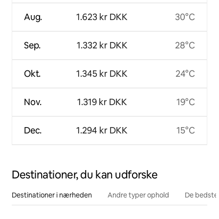
Aug.
1.623 kr DKK
30°C
Sep.
1.332 kr DKK
28°C
Okt.
1.345 kr DKK
24°C
Nov.
1.319 kr DKK
19°C
Dec.
1.294 kr DKK
15°C
Destinationer, du kan udforske
Destinationer i nærheden
Andre typer ophold
De bedste