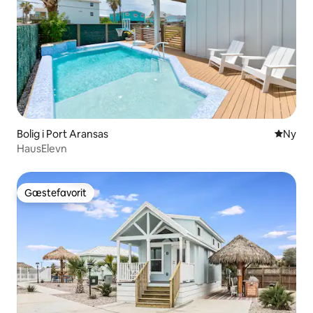
Bolig i Port Aransas
Nyt ove
Ny
HausElevn
Gæstefavorit
Gæstefavorit