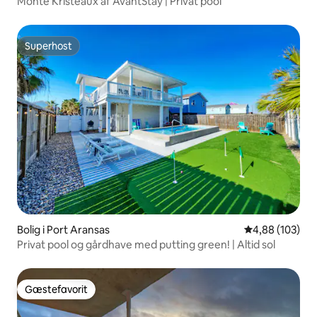
Monte Kristeaux af AvantStay | Privat pool
Superhost
Superhost
Bolig i Port Aransas
4,88 ud af 5 i
4,88 (103)
Privat pool og gårdhave med putting green! | Altid sol
Gæstefavorit
Gæstefavorit