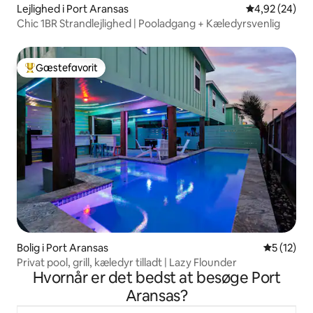
Lejlighed i Port Aransas
4,92 ud af 5 
4,92 (24)
Chic 1BR Strandlejlighed | Pooladgang + Kæledyrsvenlig
Gæstefavorit
Bedste gæstefavorit
Bolig i Port Aransas
5 ud af 5 
5 (12)
Privat pool, grill, kæledyr tilladt | Lazy Flounder
Hvornår er det bedst at besøge Port
Aransas?