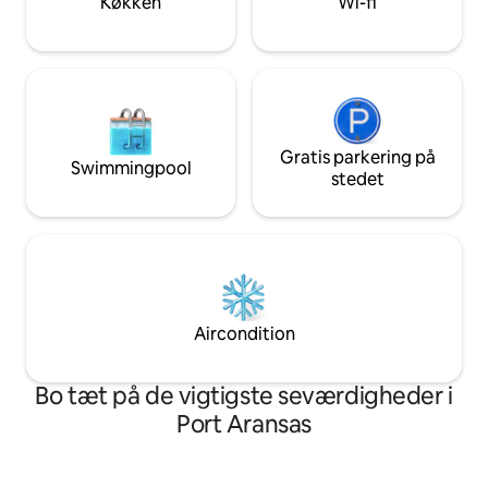
Køkken
Wi-fi
nyde udsigten.
Gratis parkering på
Swimmingpool
stedet
Aircondition
Bo tæt på de vigtigste seværdigheder i
Port Aransas