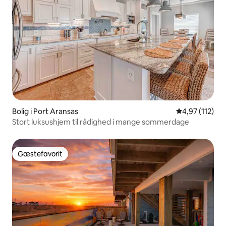
Bolig i Port Aransas
4,97 ud af 5 i
4,97 (112)
Stort luksushjem til rådighed i mange sommerdage
Gæstefavorit
Gæstefavorit