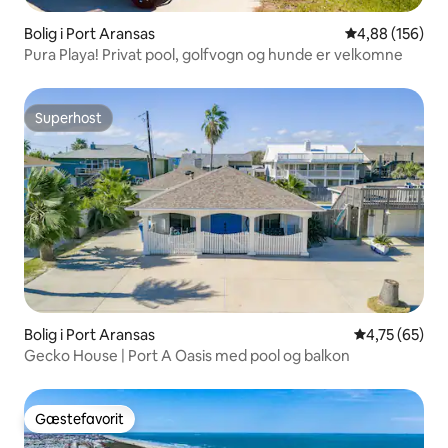
Bolig i Port Aransas
4,88 ud af 5 i
4,88 (156)
Pura Playa! Privat pool, golfvogn og hunde er velkomne
Superhost
Superhost
Bolig i Port Aransas
4,75 ud af 5 
4,75 (65)
Gecko House | Port A Oasis med pool og balkon
Gæstefavorit
Gæstefavorit