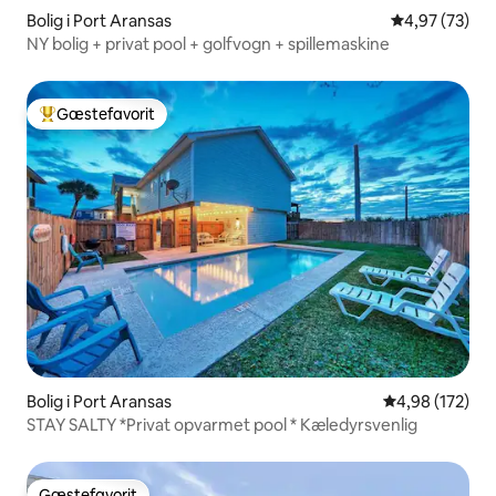
Bolig i Port Aransas
4,97 ud af 5 
4,97 (73)
NY bolig + privat pool + golfvogn + spillemaskine
Gæstefavorit
Bedste gæstefavorit
Bolig i Port Aransas
4,98 ud af 5 i
4,98 (172)
STAY SALTY *Privat opvarmet pool * Kæledyrsvenlig
Gæstefavorit