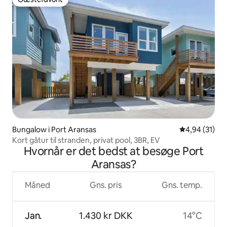
Gæstefavorit
Bungalow i Port Aransas
4,94 ud af 5 
4,94 (31)
Kort gåtur til stranden, privat pool, 3BR, EV
Hvornår er det bedst at besøge Port
Aransas?
Måned
Gns. pris
Gns. temp.
Jan.
1.430 kr DKK
14°C