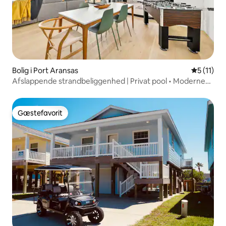
Bolig i Port Aransas
5 ud af 5
5 (11)
Afslappende strandbeliggenhed | Privat pool • Moderne
kystbeliggenhed
Gæstefavorit
Gæstefavorit