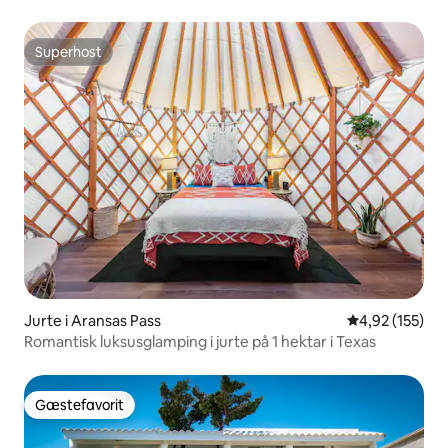
boblebad
Superhost
Superhost
Jurte i Aransas Pass
4,92 ud af 5 i
4,92 (155)
Romantisk luksusglamping i jurte på 1 hektar i Texas
Gæstefavorit
Gæstefavorit