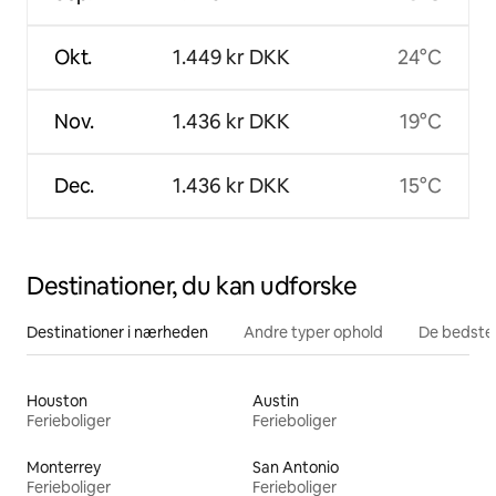
Okt.
1.449 kr DKK
24°C
Nov.
1.436 kr DKK
19°C
Dec.
1.436 kr DKK
15°C
Destinationer, du kan udforske
Destinationer i nærheden
Andre typer ophold
De bedste
Houston
Austin
Ferieboliger
Ferieboliger
Monterrey
San Antonio
Ferieboliger
Ferieboliger