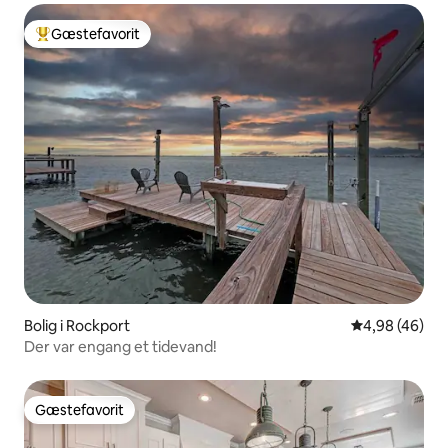
Gæstefavorit
Bedste gæstefavorit
Bolig i Rockport
4,98 ud af 5 
4,98 (46)
Der var engang et tidevand!
Gæstefavorit
Gæstefavorit