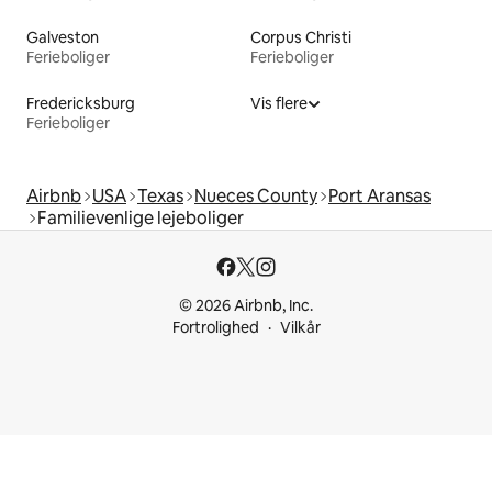
Galveston
Corpus Christi
Ferieboliger
Ferieboliger
Fredericksburg
Vis flere
Ferieboliger
Airbnb
USA
Texas
Nueces County
Port Aransas
Familievenlige lejeboliger
© 2026 Airbnb, Inc.
Fortrolighed
Vilkår