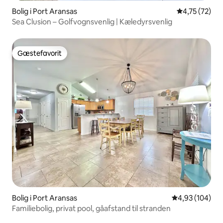
Bolig i Port Aransas
4,75 ud af 5 
4,75 (72)
Sea Clusion – Golfvognsvenlig | Kæledyrsvenlig
Gæstefavorit
Gæstefavorit
Bolig i Port Aransas
4,93 ud af 5 i
4,93 (104)
Familiebolig, privat pool, gåafstand til stranden