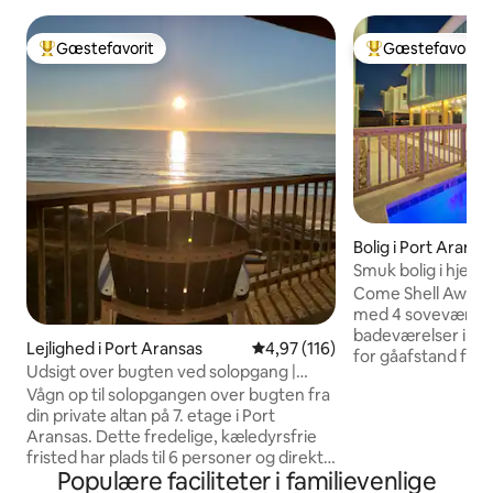
Gæstefavorit
Gæstefavorit
Bedste gæstefavorit
Bedste gæstefavo
Bolig i Port Aransa
Smuk bolig i hjert
pool
Come Shell Away e
med 4 soveværelse
badeværelser i hje
Lejlighed i Port Aransas
4,97 ud af 5 i gennemsnitlig b
4,97 (116)
for gåafstand fra 
Udsigt over bugten ved solopgang |
natteliv og strand
Altan ved stranden + strandpromenade
Vågn op til solopgangen over bugten fra
underholdningen 
din private altan på 7. etage i Port
strandhus, hvor du 
Aransas. Dette fredelige, kæledyrsfrie
strandlivsstilen i 
fristed har plads til 6 personer og direkte
Denne bolig tilbyde
Populære faciliteter i familievenlige
adgang til stranden via en privat
brug for til en ufo