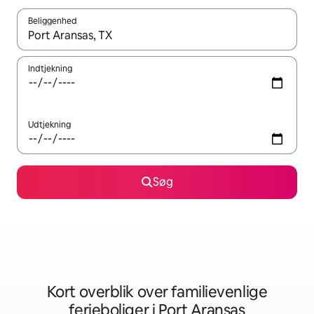
Beliggenhed
Når resultaterne er tilgængelige, skal du navigere med piletaste
Indtjekning
Udtjekning
Søg
Kort overblik over familievenlige
ferieboliger i Port Aransas