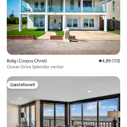
Bolig i Corpus Christi
4,89 ud af 5 i
4,89 (113)
Ocean Drive Splendor venter
Gæstefavorit
Gæstefavorit