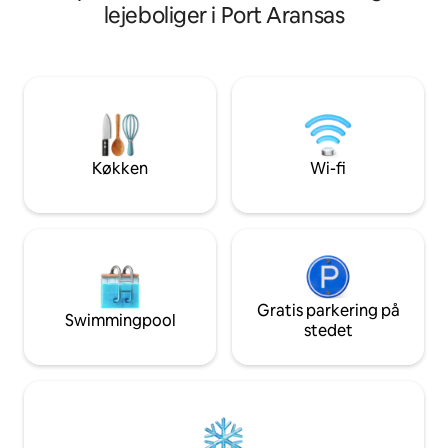
strandpromenade. Oplevelsen: Slap af:
herunder opladning 
lejeboliger i Port Aransas
Opvarmet pool, spabad og havbrise.
køkken, privat opva
Udforsk: Svømning, muslingesamling og
hvert soveværelse
afslappede stranddage. Slap af: Hurtig
vaskemaskine/tørr
wi-fi på 300 Mbps, smart-tv og et fuldt
størrelse og velind
udstyret køkken. Ekstra: Strandudstyr
medfølger – få skridt til sandet og få
minutter til spisesteder. Et perfekt sted
at samles, genoplade batterierne og
Køkken
Wi-fi
nyde udsigten.
Gratis parkering på
Swimmingpool
stedet