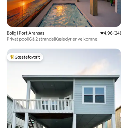
Bolig i Port Aransas
4,96 ud af 5 
4,96 (24)
Privat pool|Gå 2 strande|Kæledyr er velkomne!
Gæstefavorit
Bedste gæstefavorit