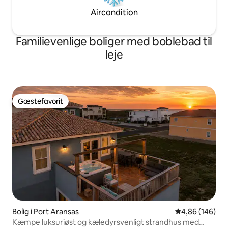
Aircondition
Familievenlige boliger med boblebad til
leje
Gæstefavorit
Gæstefavorit
Bolig i Port Aransas
4,86 ud af 5 i
4,86 (146)
Kæmpe luksuriøst og kæledyrsvenligt strandhus med