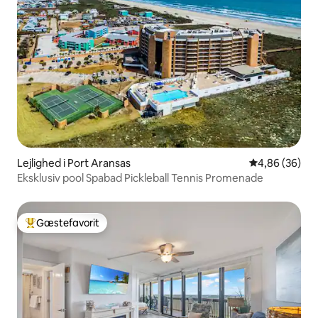
Lejlighed i Port Aransas
4,86 ud af 5 
4,86 (36)
Eksklusiv pool Spabad Pickleball Tennis Promenade
Gæstefavorit
Bedste gæstefavorit