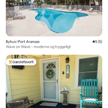
Byhus i Port Aransas
5 ud af 5
5 (5)
Wave on Wave – moderne og hyggeligt
Gæstefavorit
Bedste gæstefavorit