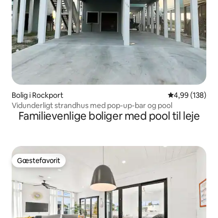
Bolig i Rockport
4,99 ud af 5 i
4,99 (138)
Vidunderligt strandhus med pop-up-bar og pool
Familievenlige boliger med pool til leje
Gæstefavorit
Gæstefavorit