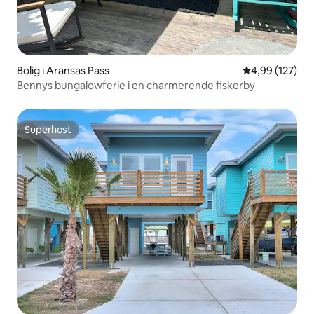
Bolig i Aransas Pass
4,99 ud af 5 i
4,99 (127)
Bennys bungalowferie i en charmerende fiskerby
Superhost
Superhost