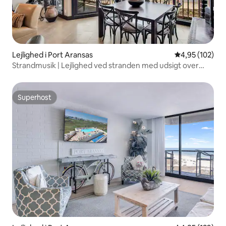
Lejlighed i Port Aransas
4,95 ud af 5 i
4,95 (102)
Strandmusik | Lejlighed ved stranden med udsigt over
solopgangen
Superhost
Superhost