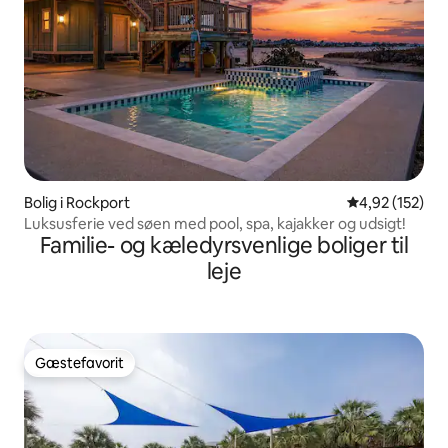
Bolig i Rockport
4,92 ud af 5 i
4,92 (152)
Luksusferie ved søen med pool, spa, kajakker og udsigt!
Familie- og kæledyrsvenlige boliger til
leje
Gæstefavorit
Gæstefavorit