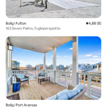
Bolig i Fulton
4,88 ud af 5
4,88 (8)
163 Seven Palms, fugleperspektiv
Bolig i Port Aransas