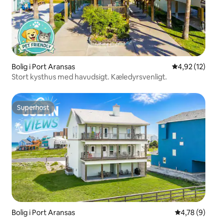
Bolig i Port Aransas
4,92 ud af 5 
4,92 (12)
Stort kysthus med havudsigt. Kæledyrsvenligt.
Superhost
Superhost
Bolig i Port Aransas
4,78 ud af 5
4,78 (9)