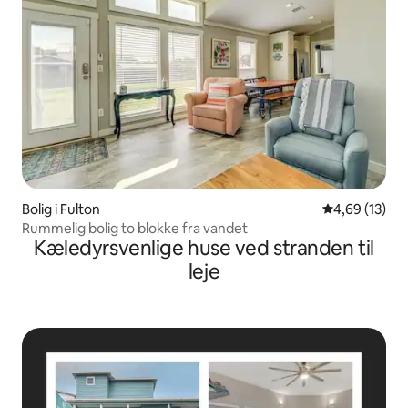
Bolig i Fulton
4,69 ud af 5 
4,69 (13)
Rummelig bolig to blokke fra vandet
Kæledyrsvenlige huse ved stranden til
leje