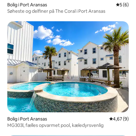
Bolig i Port Aransas
5 ud af 5
5 (6)
Søheste og delfiner på The Coral i Port Aransas
Bolig i Port Aransas
4,67 ud af 5
4,67 (9)
MG303l, fælles opvarmet pool, kæledyrsvenlig