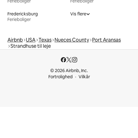
Ferieboliger
Ferieboliger
Fredericksburg
Vis flere
Ferieboliger
Airbnb
USA
Texas
Nueces County
Port Aransas
Strandhuse til leje
© 2026 Airbnb, Inc.
Fortrolighed
Vilkår