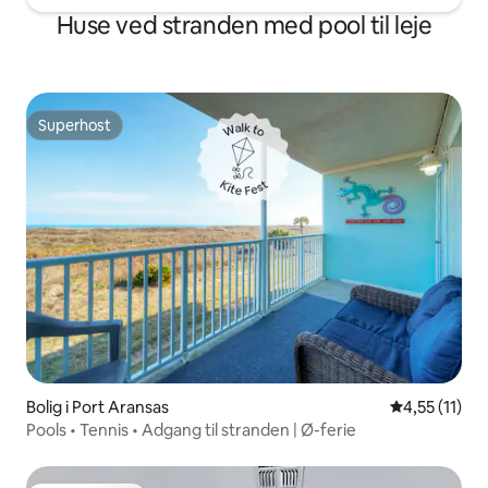
Huse ved stranden med pool til leje
Superhost
Superhost
Bolig i Port Aransas
4,55 ud af 5
4,55 (11)
Pools • Tennis • Adgang til stranden | Ø-ferie