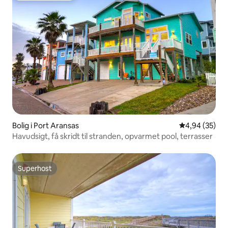
Bolig i Port Aransas
4,94 ud af 5 
4,94 (35)
Havudsigt, få skridt til stranden, opvarmet pool, terrasser
Superhost
Superhost