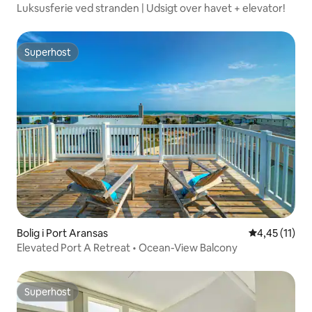
Luksusferie ved stranden | Udsigt over havet + elevator!
Superhost
Superhost
Bolig i Port Aransas
4,45 ud af 5
4,45 (11)
Elevated Port A Retreat • Ocean-View Balcony
Superhost
Superhost