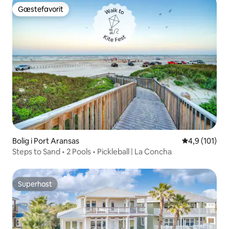
Gæstefavorit
Gæstefavorit
Bolig i Port Aransas
4,9 ud af 5 i
4,9 (101)
Steps to Sand • 2 Pools • Pickleball | La Concha
Superhost
Superhost