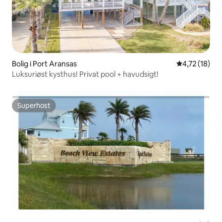
Bolig i Port Aransas
4,72 ud af 5 
4,72 (18)
Luksuriøst kysthus! Privat pool + havudsigt!
Superhost
Superhost