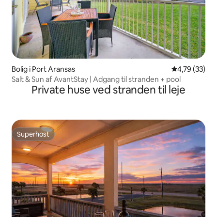
Bolig i Port Aransas
4,79 ud af 5 
4,79 (33)
Salt & Sun af AvantStay | Adgang til stranden + pool
Private huse ved stranden til leje
Superhost
Superhost