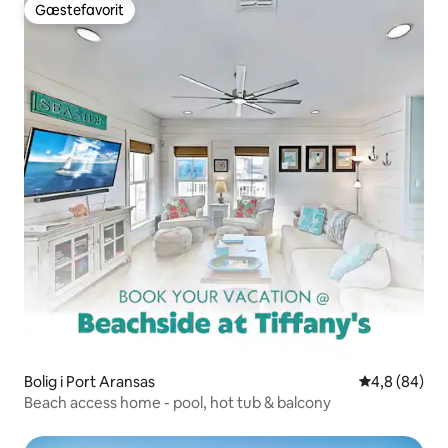
Gæstefavorit
Gæstefavorit
Bolig i Port Aransas
4,8 ud af 5 
4,8 (84)
Beach access home - pool, hot tub & balcony