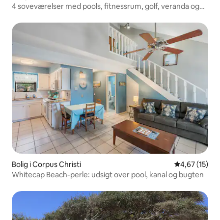
4 soveværelser med pools, fitnessrum, golf, veranda og
udendørs bruser
Bolig i Corpus Christi
4,67 ud af 5 
4,67 (15)
Whitecap Beach-perle: udsigt over pool, kanal og bugten