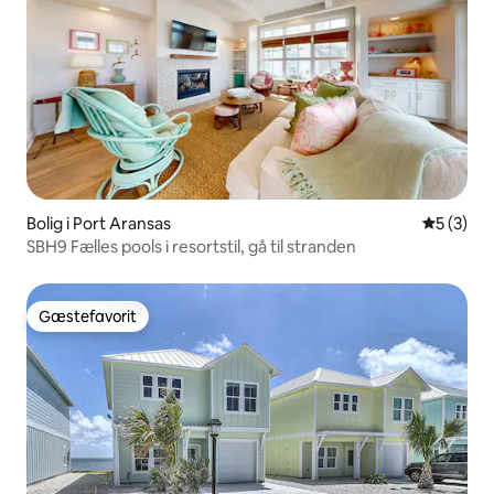
Bolig i Port Aransas
5 ud af 5
5 (3)
SBH9 Fælles pools i resortstil, gå til stranden
Gæstefavorit
Gæstefavorit