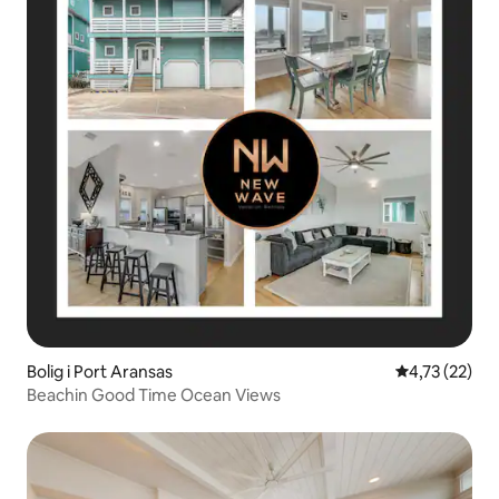
Bolig i Port Aransas
4,73 ud af 5 
4,73 (22)
Beachin Good Time Ocean Views