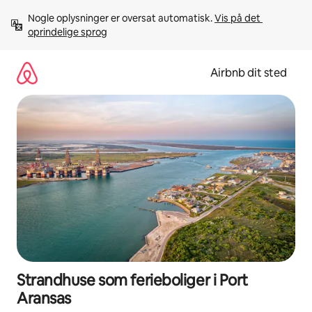
Gå
Nogle oplysninger er oversat automatisk. 
Vis på det 
videre
oprindelige sprog
til
indhold
Airbnb dit sted
Strandhuse som ferieboliger i Port
Aransas