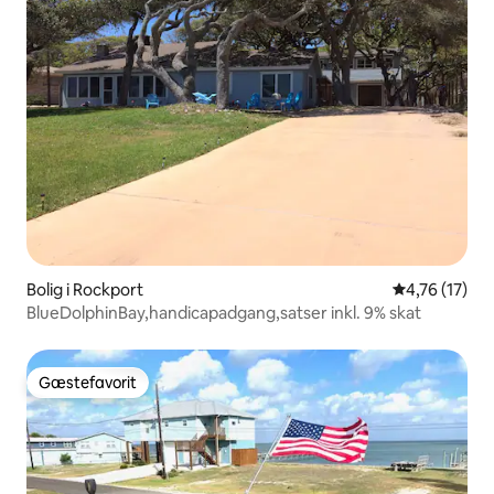
Bolig i Rockport
4,76 ud af 5 
4,76 (17)
BlueDolphinBay,handicapadgang,satser inkl. 9% skat
Gæstefavorit
Gæstefavorit