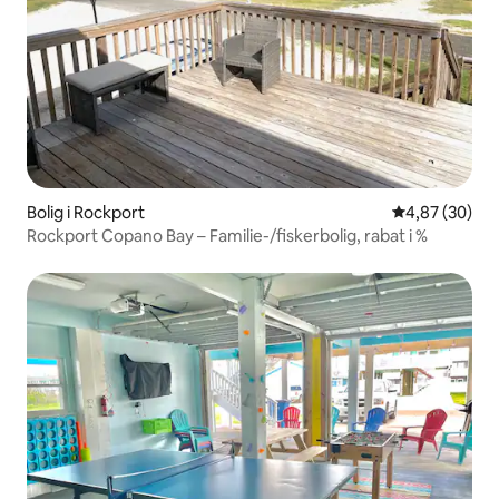
Bolig i Rockport
4,87 ud af 5 
4,87 (30)
Rockport Copano Bay – Familie-/fiskerbolig, rabat i %