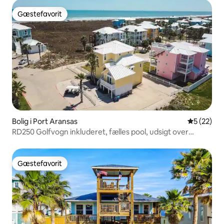
Gæstefavorit
Gæstefavorit
Bolig i Port Aransas
5 ud af 5 
5 (22)
RD250 Golfvogn inkluderet, fælles pool, udsigt over
bugten
Gæstefavorit
Gæstefavorit