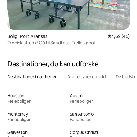
Bolig i Port Aransas
4,69 ud af 5 
4,69 (45)
Tropisk stænk! Gå til Sandfest! Fælles pool
Destinationer, du kan udforske
Destinationer i nærheden
Andre typer ophold
De bedste
Houston
Austin
Ferieboliger
Ferieboliger
Monterrey
San Antonio
Ferieboliger
Ferieboliger
Galveston
Corpus Christi