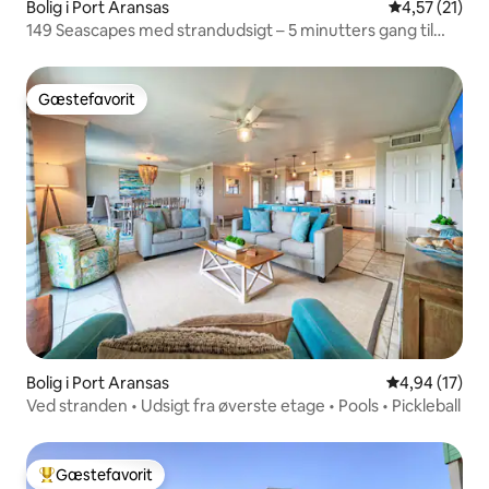
Bolig i Port Aransas
4,57 ud af 5 
4,57 (21)
149 Seascapes med strandudsigt – 5 minutters gang til
stranden
Gæstefavorit
Gæstefavorit
Bolig i Port Aransas
4,94 ud af 5 
4,94 (17)
Ved stranden • Udsigt fra øverste etage • Pools • Pickleball
Gæstefavorit
Bedste gæstefavorit