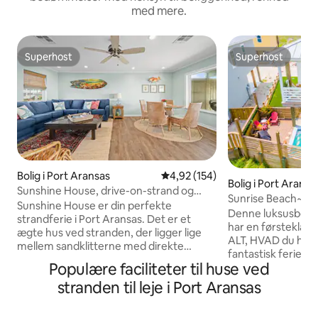
med mere.
Superhost
Superhost
Superhost
Superhost
Bolig i Port Aransas
4,92 ud af 5 i gennemsnitlig be
4,92 (154)
Bolig i Port Aransa
Sunshine House, drive-on-strand og
Sunrise Beach~Pr
udsigt over bugten
Sunshine House er din perfekte
pool~Arkadespil
Denne luksusboli
strandferie i Port Aransas. Det er et
har en førsteklas
ægte hus ved stranden, der ligger lige
ALT, HVAD du har b
mellem sandklitterne med direkte
fantastisk ferie i 
adgang til stranden i bil. Vågn op til
Populære faciliteter til huse ved
*Privat pool med 
fantastiske solopgange over bugten fra
*Adgangtil fælles 
stranden til leje i Port Aransas
det øverste dæk, og gå derefter direkte
*Strandpromenad
ud på sandet. Denne bolig med 3
golfvogne (vogn I
soveværelser og 3 badeværelser har