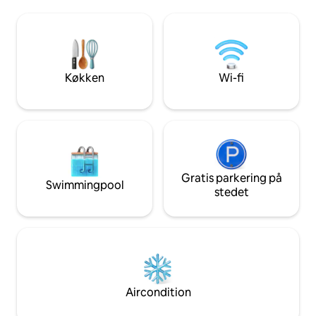
*Gamingrum i gara
plads til 8 personer og er for nylig blevet
*Volleyballnet, Co
opdateret, er komfortabel og skinnende
*Privat opvarmet 
ren. Hvert soveværelse har sit eget
(opvarmningsgebyr
private badeværelse. Nyd en rummelig
anmode om opvarm
overdækket veranda med havudsigt, et
timer i forvejen. 
fuldt udstyret køkken med
Køkken
Wi-fi
varmeapparatet st
granitbordplader og apparater i rustfrit
SKAL være tændt u
stål,
*Propangrill *Helt 
Gratis parkering på
Swimmingpool
stedet
Aircondition