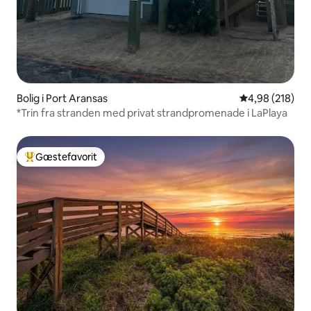
Bolig i Port Aransas
4,98 ud af 5 i
4,98 (218)
*Trin fra stranden med privat strandpromenade i LaPlaya
Gæstefavorit
Bedste gæstefavorit