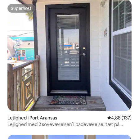
Superhost
Superhost
Lejlighed i Port Aransas
4,88 ud af 5 i
4,88 (137)
Lejlighed med 2 soveværelser/1 badeværelse, tæt på
stranden og hundevenlig