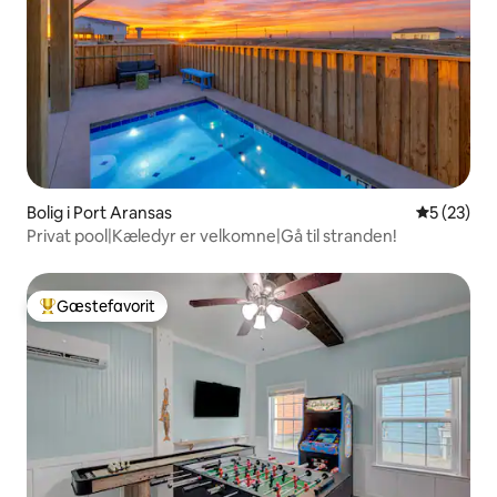
Bolig i Port Aransas
5 ud af 5 
5 (23)
Privat pool|Kæledyr er velkomne|Gå til stranden!
Gæstefavorit
Bedste gæstefavorit