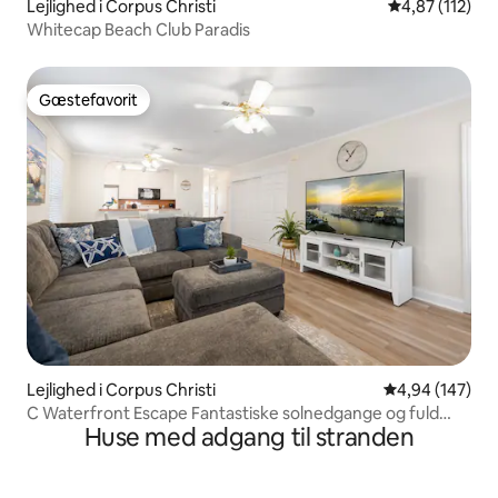
Lejlighed i Corpus Christi
4,87 ud af 5 i
4,87 (112)
Whitecap Beach Club Paradis
Gæstefavorit
Gæstefavorit
Lejlighed i Corpus Christi
4,94 ud af 5 i
4,94 (147)
C Waterfront Escape Fantastiske solnedgange og fuld
Huse med adgang til stranden
lejlighed