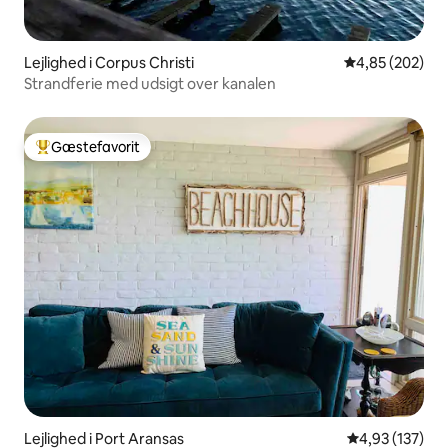
Lejlighed i Corpus Christi
4,85 ud af 5 i
4,85 (202)
Strandferie med udsigt over kanalen
Gæstefavorit
Bedste gæstefavorit
Lejlighed i Port Aransas
4,93 ud af 5 i
4,93 (137)