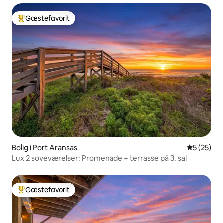
Gæstefavorit
Bedste gæstefavorit
Bolig i Port Aransas
5 ud af 5 
5 (25)
Lux 2 soveværelser: Promenade + terrasse på 3. sal
Gæstefavorit
Bedste gæstefavorit