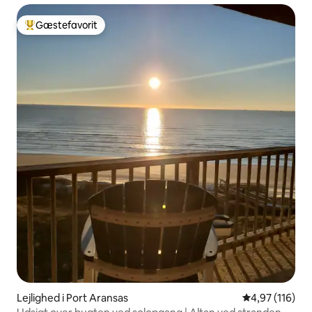
Gæstefavorit
Bedste gæstefavorit
Lejlighed i Port Aransas
4,97 ud af 5 i
4,97 (116)