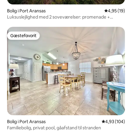
Bolig i Port Aransas
4,95 ud af 5 
4,95 (19)
Luksuslejlighed med 2 soveværelser: promenade +
terrasse på 3. sal
Gæstefavorit
Gæstefavorit
Bolig i Port Aransas
4,93 ud af 5 i
4,93 (104)
Familiebolig, privat pool, gåafstand til stranden