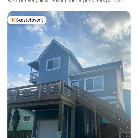
Barefoot Bungalow | Privat pool + 6-personers golfcart
Gæstefavorit
Bedste gæstefavorit