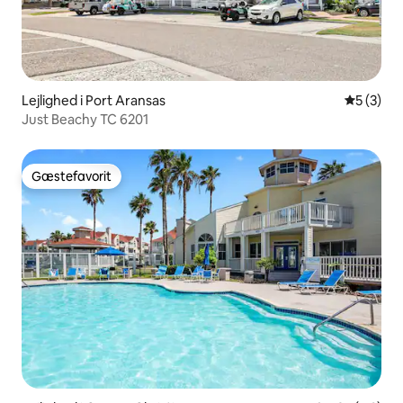
Lejlighed i Port Aransas
5 ud af 5
5 (3)
Just Beachy TC 6201
Gæstefavorit
Gæstefavorit