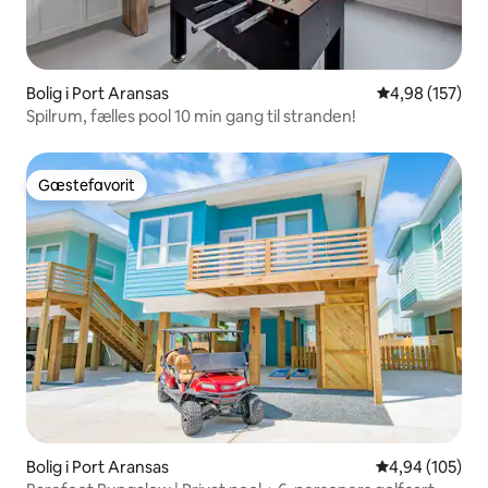
Bolig i Port Aransas
4,98 ud af 5 i
4,98 (157)
Spilrum, fælles pool 10 min gang til stranden!
Gæstefavorit
Gæstefavorit
Bolig i Port Aransas
4,94 ud af 5 i
4,94 (105)