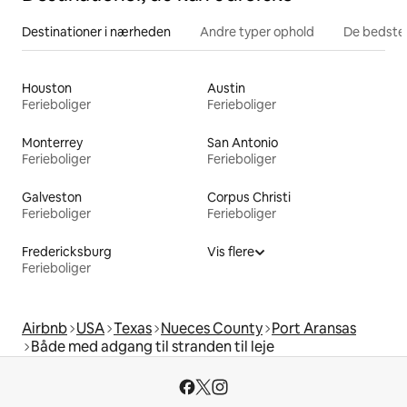
Destinationer i nærheden
Andre typer ophold
De bedste
Houston
Austin
Ferieboliger
Ferieboliger
Monterrey
San Antonio
Ferieboliger
Ferieboliger
Galveston
Corpus Christi
Ferieboliger
Ferieboliger
Fredericksburg
Vis flere
Ferieboliger
Airbnb
USA
Texas
Nueces County
Port Aransas
Både med adgang til stranden til leje