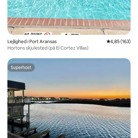
Lejlighed i Port Aransas
4,85 ud af 5 i
4,85 (163)
Hortons skjulested (på El Cortez Villas)
Superhost
Superhost