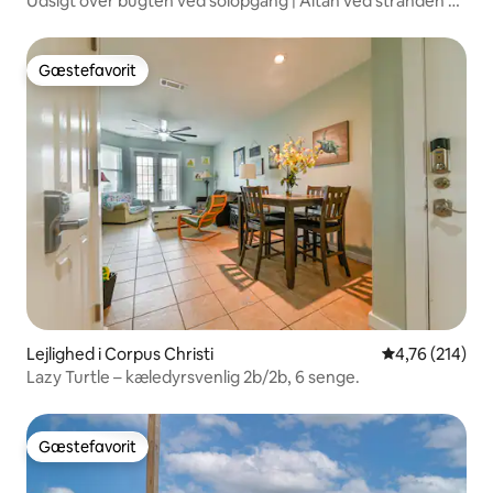
Udsigt over bugten ved solopgang | Altan ved stranden +
strandpromenade
Gæstefavorit
Gæstefavorit
Lejlighed i Corpus Christi
4,76 ud af 5 i
4,76 (214)
Lazy Turtle – kæledyrsvenlig 2b/2b, 6 senge.
Gæstefavorit
Gæstefavorit