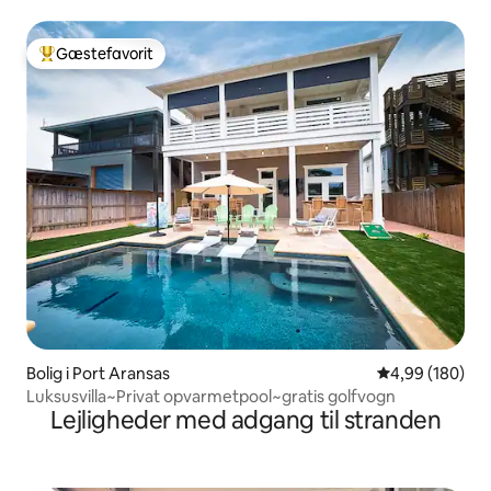
Gæstefavorit
Bedste gæstefavorit
Bolig i Port Aransas
4,99 ud af 5 i
4,99 (180)
Luksusvilla~Privat opvarmetpool~gratis golfvogn
Lejligheder med adgang til stranden