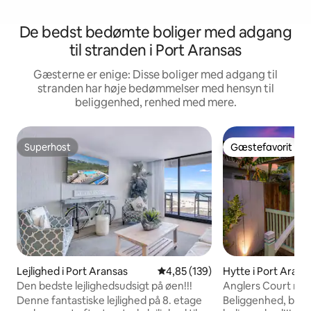
De bedst bedømte boliger med adgang
til stranden i Port Aransas
Gæsterne er enige: Disse boliger med adgang til
stranden har høje bedømmelser med hensyn til
beliggenhed, renhed med mere.
Superhost
Gæstefavorit
Superhost
Gæstefavorit
Lejlighed i Port Aransas
4,85 ud af 5 i gennemsnitlig be
4,85 (139)
Hytte i Port Arans
Den bedste lejlighedsudsigt på øen!!!
Anglers Court nr. 2 
Midtown Port
Denne fantastiske lejlighed på 8. etage
Beliggenhed, beli