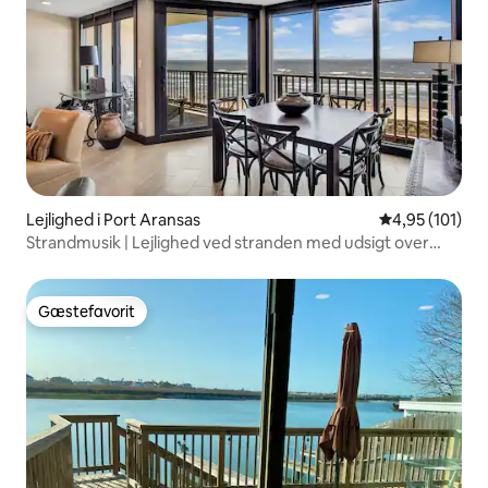
Lejlighed i Port Aransas
4,95 ud af 5 i
4,95 (101)
Strandmusik | Lejlighed ved stranden med udsigt over
solopgangen
Gæstefavorit
Gæstefavorit