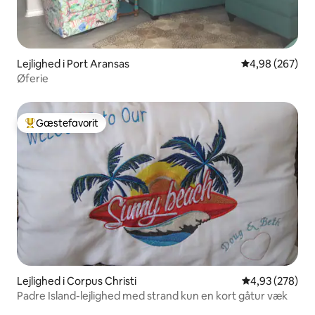
Lejlighed i Port Aransas
4,98 ud af 5 i
4,98 (267)
Øferie
Gæstefavorit
Bedste gæstefavorit
Lejlighed i Corpus Christi
4,93 ud af 5 i
4,93 (278)
Padre Island-lejlighed med strand kun en kort gåtur væk