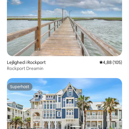
Lejlighed i Rockport
4,88 ud af 5 i
4,88 (105)
Rockport Dreamin
Superhost
Superhost