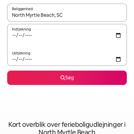
Beliggenhed
Når resultaterne er tilgængelige, skal du navigere med piletaste
Indtjekning
Udtjekning
Søg
Kort overblik over ferieboligudlejninger i
North Myrtle Beach