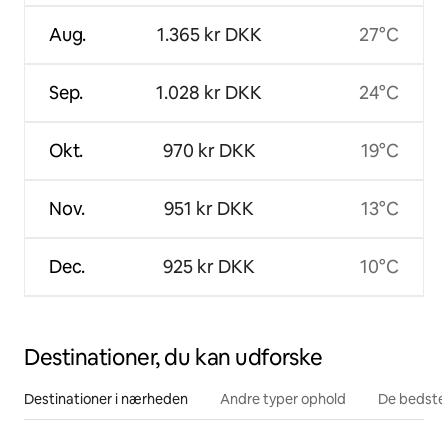
Aug.
1.365 kr DKK
27°C
Sep.
1.028 kr DKK
24°C
Okt.
970 kr DKK
19°C
Nov.
951 kr DKK
13°C
Dec.
925 kr DKK
10°C
Destinationer, du kan udforske
Destinationer i nærheden
Andre typer ophold
De bedste