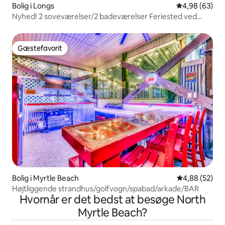
Bolig i Longs
4,98 ud af 5 
4,98 (63)
Nyhed! 2 soveværelser/2 badeværelser Feriested ved
kysten North Myrtle Beach
Gæstefavorit
Gæstefavorit
Bolig i Myrtle Beach
4,88 ud af 5 
4,88 (52)
Højtliggende strandhus/golfvogn/spabad/arkade/BAR
Hvornår er det bedst at besøge North
Myrtle Beach?