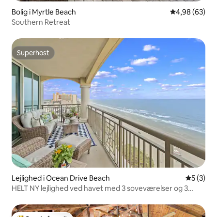
Bolig i Myrtle Beach
4,98 ud af 5 
4,98 (63)
Southern Retreat
Superhost
Superhost
Lejlighed i Ocean Drive Beach
5 ud af 5
5 (3)
HELT NY lejlighed ved havet med 3 soveværelser og 3
badeværelser