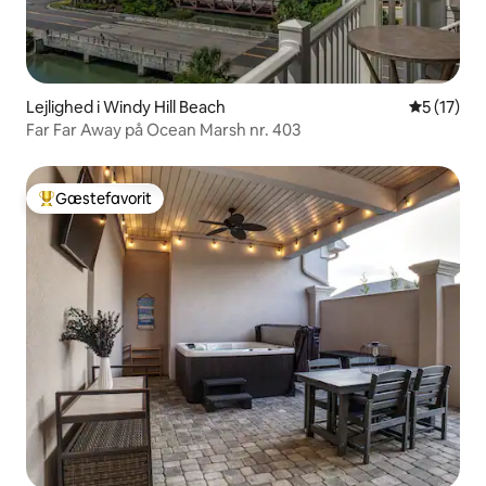
Lejlighed i Windy Hill Beach
5 ud af 5 
5 (17)
Far Far Away på Ocean Marsh nr. 403
Gæstefavorit
Bedste gæstefavorit