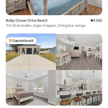
Bolig i Ocean Drive Beach
5 ud af 5 
5 (45)
Trin til stranden, ingen trapper, 2 kingsize-senge
Gæstefavorit
Bedste gæstefavorit