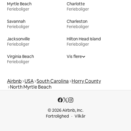
Myrtle Beach
Charlotte
Ferieboliger
Ferieboliger
Savannah
Charleston
Ferieboliger
Ferieboliger
Jacksonville
Hilton Head Island
Ferieboliger
Ferieboliger
Virginia Beach
Vis flere
Ferieboliger
Airbnb
USA
South Carolina
Horry County
North Myrtle Beach
© 2026 Airbnb, Inc.
Fortrolighed
Vilkår