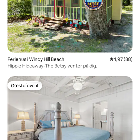
Feriehus i Windy Hill Beach
4,97 ud af 5 
4,97 (88)
Hippie Hideaway-The Betsy venter på dig.
Gæstefavorit
Gæstefavorit