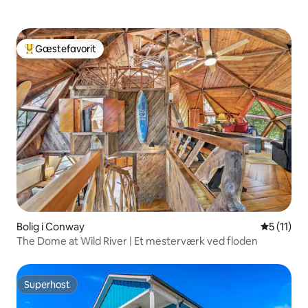
Gæstefavorit
Bedste gæstefavorit
Bolig i Conway
5 ud af 5
5 (11)
The Dome at Wild River | Et mesterværk ved floden
Superhost
Superhost