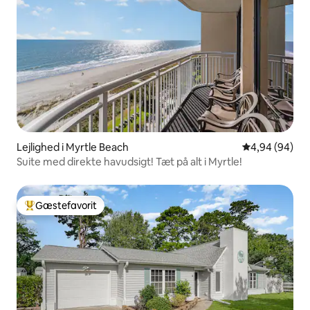
Lejlighed i Myrtle Beach
4,94 ud af 5 
4,94 (94)
Suite med direkte havudsigt! Tæt på alt i Myrtle!
Gæstefavorit
Bedste gæstefavorit