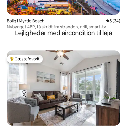
Bolig i Myrtle Beach
5 ud af 5 
5 (34)
Nybygget 4BR, få skridt fra stranden, grill, smart-tv
Lejligheder med aircondition til leje
Gæstefavorit
Bedste gæstefavorit