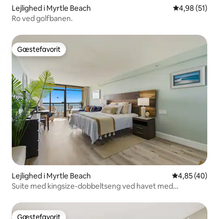
Lejlighed i Myrtle Beach
4,98 ud af 5 
4,98 (51)
Ro ved golfbanen.
Gæstefavorit
Gæstefavorit
Lejlighed i Myrtle Beach
4,85 ud af 5 
4,85 (40)
Suite med kingsize-dobbeltseng ved havet med
fantastiske faciliteter.
Gæstefavorit