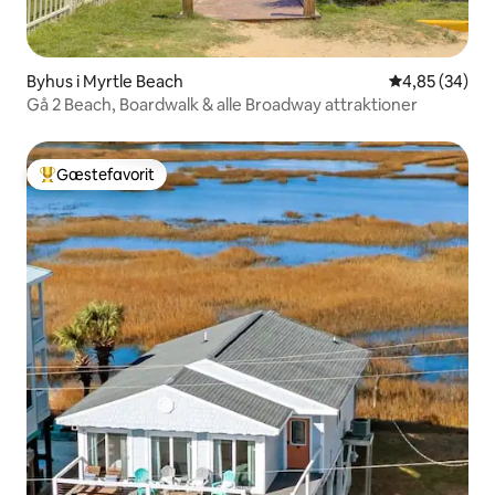
Byhus i Myrtle Beach
4,85 ud af 5 
4,85 (34)
Gå 2 Beach, Boardwalk & alle Broadway attraktioner
Gæstefavorit
Bedste gæstefavorit