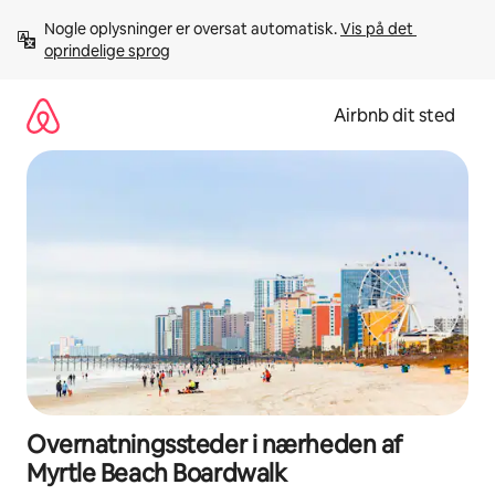
Gå
Nogle oplysninger er oversat automatisk. 
Vis på det 
videre
oprindelige sprog
til
indhold
Airbnb dit sted
Overnatningssteder i nærheden af
Myrtle Beach Boardwalk