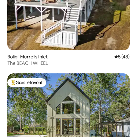
Bolig i Murrells Inlet
5 ud af 5 
5 (48)
The BEACH WHEEL
Gæstefavorit
Bedste gæstefavorit