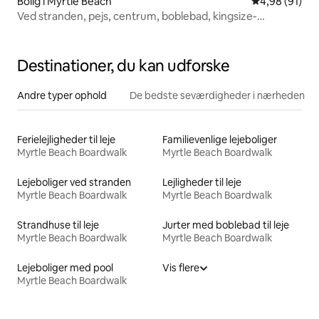
Bolig i Myrtle Beach
4,98 ud af 5 
4,98 (91)
Ved stranden, pejs, centrum, boblebad, kingsize-
dobbeltseng
Destinationer, du kan udforske
Andre typer ophold
De bedste seværdigheder i nærheden
Ferielejligheder til leje
Familievenlige lejeboliger
Myrtle Beach Boardwalk
Myrtle Beach Boardwalk
Lejeboliger ved stranden
Lejligheder til leje
Myrtle Beach Boardwalk
Myrtle Beach Boardwalk
Strandhuse til leje
Jurter med boblebad til leje
Myrtle Beach Boardwalk
Myrtle Beach Boardwalk
Lejeboliger med pool
Vis flere
Myrtle Beach Boardwalk