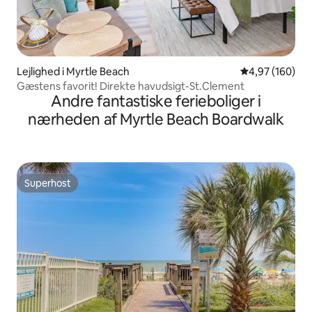
Lejlighed i Myrtle Beach
4,97 ud af 5 i
4,97 (160)
Gæstens favorit! Direkte havudsigt-St.Clement
Andre fantastiske ferieboliger i
nærheden af Myrtle Beach Boardwalk
Superhost
Superhost