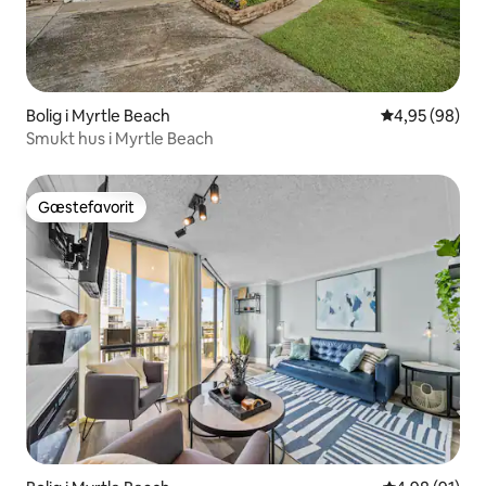
Bolig i Myrtle Beach
4,95 ud af 5 
4,95 (98)
Smukt hus i Myrtle Beach
Gæstefavorit
Gæstefavorit