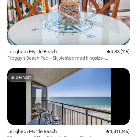
Lejlighed i Myrtle Beach
4,83 ud af 5 i
4,83 (115)
Froggy's Beach Pad – Skjulested med kingsize-
dobbeltseng ved havet
Superhost
Superhost
Lejlighed i Myrtle Beach
4,81 ud af 5 i
4,81 (245)