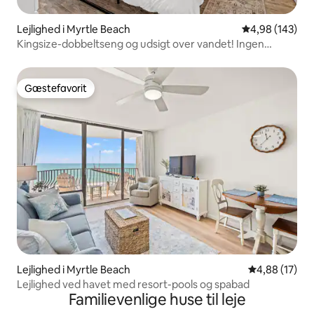
Lejlighed i Myrtle Beach
4,98 ud af 5 i
4,98 (143)
Kingsize-dobbeltseng og udsigt over vandet! Ingen
trapper og 5 minutter til stranden!
Gæstefavorit
Gæstefavorit
Lejlighed i Myrtle Beach
4,88 ud af 5 
4,88 (17)
Lejlighed ved havet med resort-pools og spabad
Familievenlige huse til leje