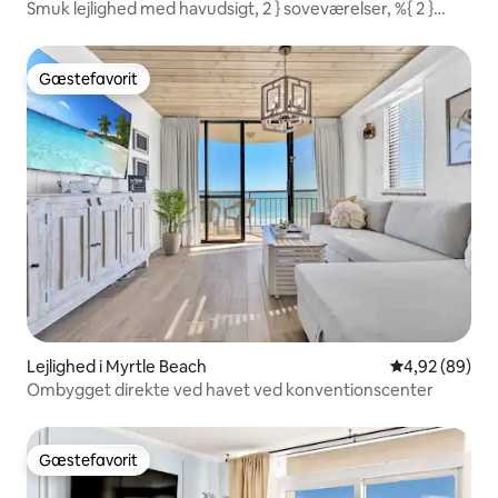
Smuk lejlighed med havudsigt, 2 } soveværelser, %{ 2 }
badeværelser
Gæstefavorit
Gæstefavorit
Lejlighed i Myrtle Beach
4,92 ud af 5 
4,92 (89)
Ombygget direkte ved havet ved konventionscenter
Gæstefavorit
Gæstefavorit