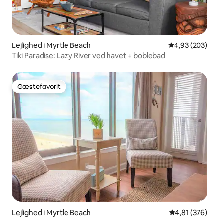
Lejlighed i Myrtle Beach
4,93 ud af 5 i
4,93 (203)
Tiki Paradise: Lazy River ved havet + boblebad
Gæstefavorit
Gæstefavorit
Lejlighed i Myrtle Beach
4,81 ud af 5 i
4,81 (376)