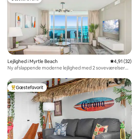
Gæstefavorit
Lejlighed i Myrtle Beach
4,91 ud af 5 
4,91 (32)
Ny afslappende moderne lejlighed med 2 soveværelser
ved havet
Gæstefavorit
Bedste gæstefavorit