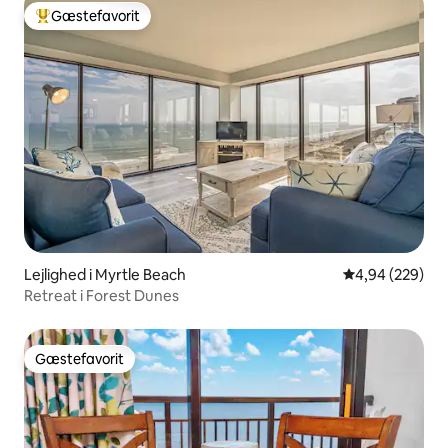
Gæstefavorit
Bedste gæstefavorit
Lejlighed i Myrtle Beach
4,94 ud af 5 i
4,94 (229)
Retreat i Forest Dunes
Gæstefavorit
Gæstefavorit