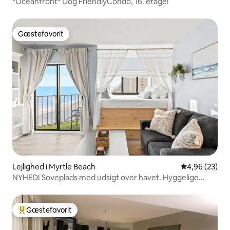
*Oceanfront* Dog FriendlyCondo, 16. etage!
Gæstefavorit
Gæstefavorit
Lejlighed i Myrtle Beach
4,96 ud af 5 
4,96 (23)
NYHED! Soveplads med udsigt over havet. Hyggelige
vibes.
Gæstefavorit
Bedste gæstefavorit