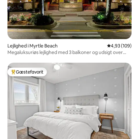
Lejlighed i Myrtle Beach
4,93 ud af 5 i
4,93 (109)
Megaluksuriøs lejlighed med 3 balkoner og udsigt over
havet, 2 soveværelser/2 badeværelser
Gæstefavorit
Bedste gæstefavorit