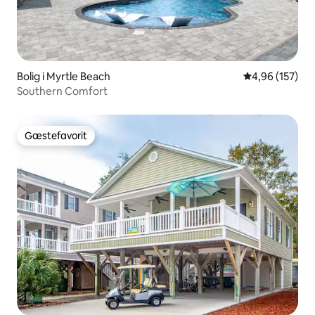
Bolig i Myrtle Beach
4,96 ud af 5 i
4,96 (157)
Southern Comfort
Gæstefavorit
Gæstefavorit