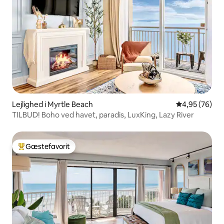
Lejlighed i Myrtle Beach
4,95 ud af 5 
4,95 (76)
TILBUD! Boho ved havet, paradis, LuxKing, Lazy River
Gæstefavorit
Bedste gæstefavorit