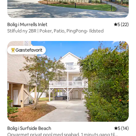
Bolig i Murrells Inlet
5 ud af 5 
5 (22)
Stilfuld ny 2BR | Poker, Patio, PingPong- Ildsted
Gæstefavorit
Bedste gæstefavorit
Bolig i Surfside Beach
5 ud af 5 
5 (14)
Opvarmet privat pool med spabad, 1 minuts gang til