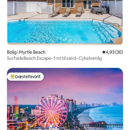
Bolig i Myrtle Beach
4,93 ud af 5 
4,93 (30)
SurfsideBeach Escape~1 mi til sand~Cykelvenlig
Gæstefavorit
Bedste gæstefavorit