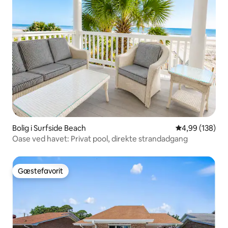
Bolig i Surfside Beach
4,99 ud af 5 i
4,99 (138)
Oase ved havet: Privat pool, direkte strandadgang
Gæstefavorit
Gæstefavorit