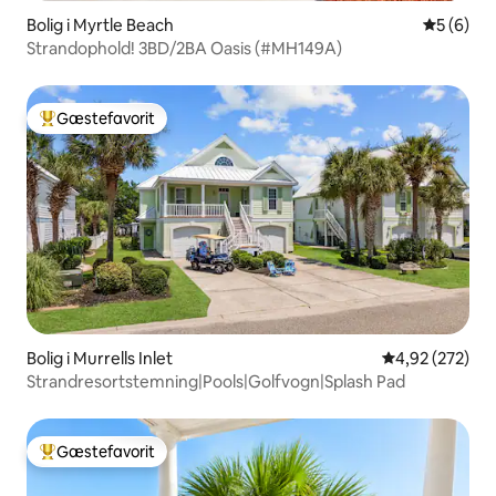
Bolig i Myrtle Beach
5 ud af 5
5 (6)
Strandophold! 3BD/2BA Oasis (#MH149A)
Gæstefavorit
Bedste gæstefavorit
Bolig i Murrells Inlet
4,92 ud af 5 i
4,92 (272)
Strandresortstemning|Pools|Golfvogn|Splash Pad
Gæstefavorit
Bedste gæstefavorit