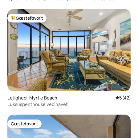
stranden
Gæstefavorit
Bedste gæstefavorit
Lejlighed i Myrtle Beach
5 ud af 5 
5 (42)
Luksuspenthouse ved havet
Gæstefavorit
Gæstefavorit