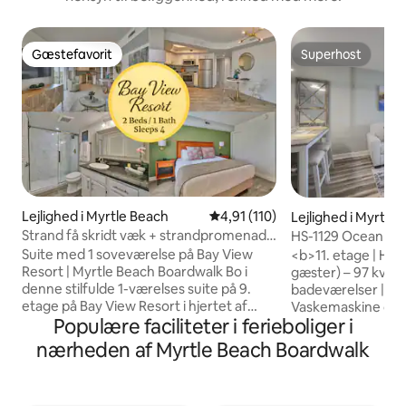
Gæstefavorit
Superhost
Gæstefavorit
Superhost
Lejlighed i Myrtle Beach
4,91 ud af 5 i gennemsnitlig b
4,91 (110)
Lejlighed i Myrtle
Strand få skridt væk + strandpromenade
HS-1129 Ocean View
| Bay View Resort
Lazy River
Suite med 1 soveværelse på Bay View
<b>11. etage | Hav
Resort | Myrtle Beach Boardwalk Bo i
gæster) – 97 kvm<
denne stilfulde 1-værelses suite på 9.
badeværelser | Pri
etage på Bay View Resort i hjertet af
Vaskemaskine og t
Populære faciliteter i ferieboliger i
Myrtle Beach. Privat balkon med udsigt
enheden 1 kingsiz
over byen og solnedgangen, fuldt
senge | 1 sovesofa Den primær
nærheden af Myrtle Beach Boardwalk
udstyret køkken,
registrerede gæst 
vaskemaskine/tørretumbler og 55"
for at kunne tjekke
smart-tv'er. Beliggende direkte ved
familier, singler, p