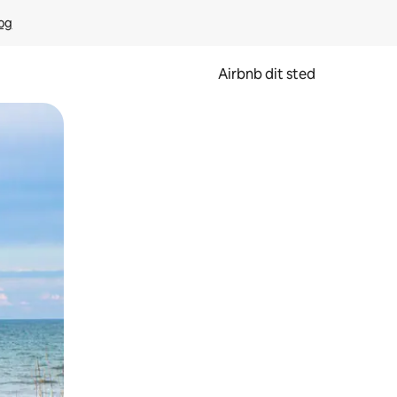
rog
Airbnb dit sted