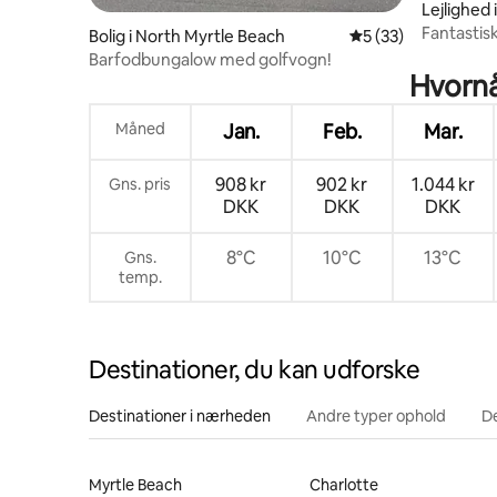
Lejlighed 
Fantastis
Bolig i North Myrtle Beach
5 ud af 5 i gennem
5 (33)
fantastis
Barfodbungalow med golfvogn!
Hvornå
Måned
Jan.
Feb.
Mar.
908 kr
902 kr
1.044 kr
Gns. pris
DKK
DKK
DKK
8°C
10°C
13°C
Gns.
temp.
Destinationer, du kan udforske
Destinationer i nærheden
Andre typer ophold
D
Myrtle Beach
Charlotte