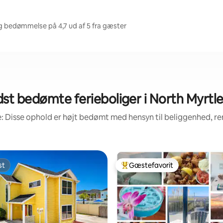
ig bedømmelse på 4,7 ud af 5 fra gæster
st bedømte ferieboliger i North Myrtl
: Disse ophold er højt bedømt med hensyn til beliggenhed, 
st
Gæstefavorit
st
Bedste gæstefavorit