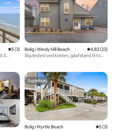
8 omtaler
5 ud af 5 i gennemsnitlig bedømmelse, 3 omtaler
5 (3)
Bolig i Windy Hill Beach
4,83 ud af 5 i gennem
4,83 (23)
d 3
Skjulested ved kysten, gåafstand til to
er
strande/bolig 5
Superhost
Superhost
Bolig i Myrtle Beach
5 ud af 5 i genne
5 (3)