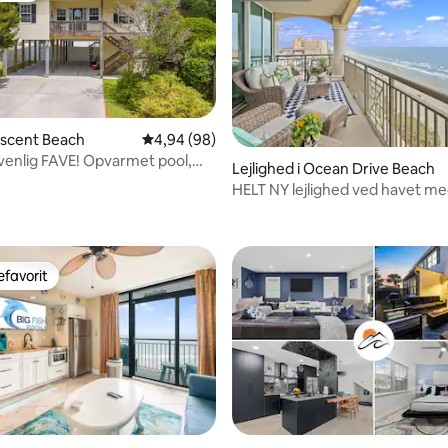
rescent Beach
4,94 ud af 5 i gennemsnitlig bedømmelse, 9
4,94 (98)
enlig FAVE! Opvarmet pool,
Lejlighed i Ocean Drive Beach
 golfvogn
HELT NY lejlighed ved havet me
snitlig bedømmelse, 63 omtaler
soveværelser og 3 badeværels
favorit
gæstefavorit