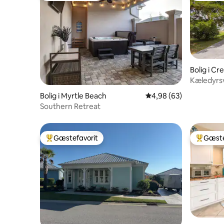
Bolig i C
Kæledyrsv
spabad og
Bolig i Myrtle Beach
4,98 ud af 5 i gennem
4,98 (63)
Southern Retreat
Gæstefavorit
Gæste
Bedste gæstefavorit
Bedste 