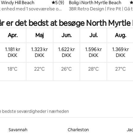
i Windy Hill Beach
5 ud af 5 i gennemsnitlig bedømmelse, 
5 (9)
Bolig i North Myrtle Beach
4
k enhed med 1 soveværelse og
3BR Retro Design | Fire Pit | Gå ti
snitlig bedømmelse, 33 omtaler
k havudsigt
stranden
r er det bedst at besøge North Myrtle
Apr.
Maj
Jun.
Jul.
Aug.
1.181 kr
1.323 kr
1.622 kr
1.596 kr
1.369 kr
DKK
DKK
DKK
DKK
DKK
18°C
22°C
26°C
28°C
27°C
e bedste seværdigheder i nærheden
Savannah
Charleston
Jac