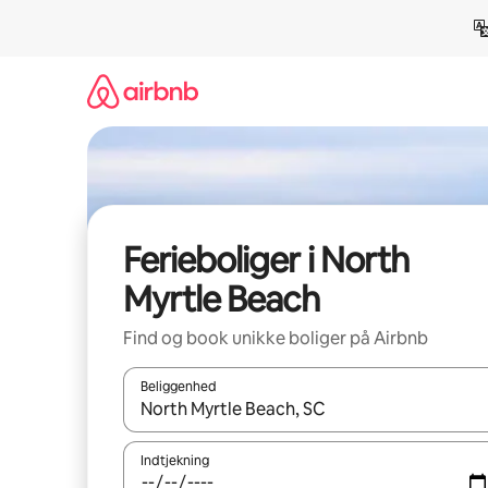
Gå
videre
til
indhold
Ferieboliger i North
Myrtle Beach
Find og book unikke boliger på Airbnb
Beliggenhed
Når resultaterne er tilgængelige, skal du navigere
Indtjekning