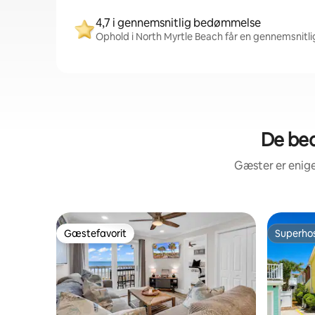
4,7 i gennemsnitlig bedømmelse
Ophold i North Myrtle Beach får en gennemsnitl
De bed
Gæster er enige
Gæstefavorit
Superho
Gæstefavorit
Superho