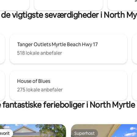
Gåafstand til restauranter og b
 de vigtigste seværdigheder i North My
Tanger Outlets Myrtle Beach Hwy 17
518 lokale anbefaler
House of Blues
275 lokale anbefaler
fantastiske ferieboliger i North Myrtl
vorit
Superhost
vorit
Superhost