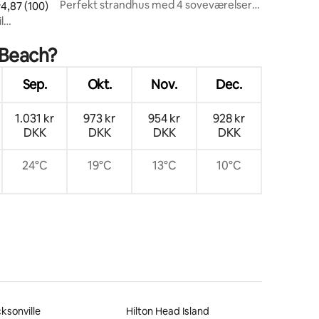
Perfekt strandhus med 4 soveværelser;
9 omtaler
,87 ud af 5 i gennemsnitlig bedømmelse, 100 omtaler
4,87 (100)
kort gåtur til havet
l
 Beach?
Sep.
Okt.
Nov.
Dec.
1.031 kr
973 kr
954 kr
928 kr
DKK
DKK
DKK
DKK
24°C
19°C
13°C
10°C
ksonville
Hilton Head Island