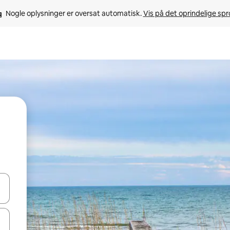
Nogle oplysninger er oversat automatisk. 
Vis på det oprindelige sp
 med piletasterne op og ned eller se mere ved at trykke eller stryge.