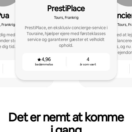
PrestiPlace
Pua
La Concie
Tours, Frankrig
Virg
, Frankrig
Tours, Fr
PrestiPlace, en eksklusiv concierge-service i
Touraine, hjælper ejere med førsteklasses
 dig med at forbedre din
Jeg startede med at leje
service og garanterer gæster et velholdt
nder stor tilfredshed og
et halvt år siden lancer
ophold.
 dig tid.
tjeneste i Tours, og nu
ejendo
4,96
4
bedømmelse
år som vært
3
4,84
år som vært
bedømmelse
Det er nemt at komme
i gang