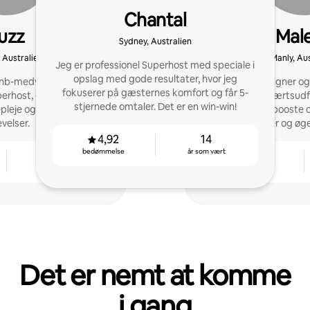
Chantal
uzz
Mal
Sydney, Australien
 Australien
Manly, Aus
Jeg er professionel Superhost med speciale i
opslag med gode resultater, hvor jeg
bnb-medvært med to års
Superhost | Designer og s
fokuserer på gæsternes komfort og får 5-
erhost, der tilbyder
med at løse værtsudf
stjernede omtaler. Det er en win-win!
pleje og femstjernede
værter med at booste o
velser.
omtaler og øg
4,92
14
bedømmelse
år som vært
2
4,87
år som vært
bedømmelse
Det er nemt at komme
i gang