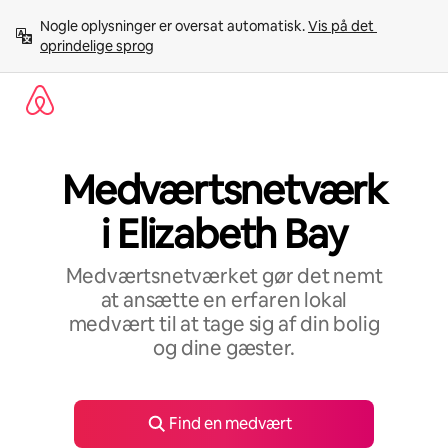
Gå
Nogle oplysninger er oversat automatisk. 
Vis på det 
videre
oprindelige sprog
til
indhold
Medværtsnetværk
i Elizabeth Bay
Medværtsnetværket gør det nemt
at ansætte en erfaren lokal
medvært til at tage sig af din bolig
og dine gæster.
Find en medvært