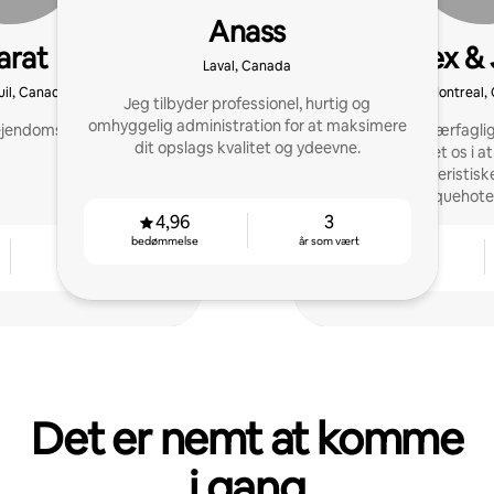
Anass
arat
Alex & 
Laval, Canada
il, Canada
Montreal,
Jeg tilbyder professionel, hurtig og
omhyggelig administration for at maksimere
 ejendomsadministration
Vi er et tværfagli
dit opslags kvalitet og ydeevne.
specialiseret os i 
karakteristisk
boutiquehotel
4,96
3
bedømmelse
år som vært
10
4,91
år som vært
bedømmelse
Det er nemt at komme
i gang