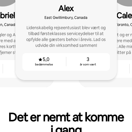
Alex
briel
Cale
East Gwillimbury, Canada
n, Canada
Toronto,
Lidenskabelig rejseentusiast blev vært og
tilbød førsteklasses serviceydelser til at
ler og Airbnb-medvært,
Jeg er Superhost og er
opfylde alle gæsters behov i årevis. Lad os
ere med at maksimere
Jeg hjælper ejere med
udvide din virksomhed sammen!
res korttidsudlejning,
mere tid. Alle m
fjerner stressen ved den
gæstefavoritter på
dministration
5,0
3
bedømmelse
år som vært
2
4,95
år som vært
bedømmelse
Det er nemt at komme
i gang