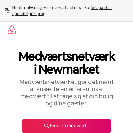
Gå
Nogle oplysninger er oversat automatisk. 
Vis på det 
videre
oprindelige sprog
til
indhold
Medværtsnetværk
i Newmarket
Medværtsnetværket gør det nemt
at ansætte en erfaren lokal
medvært til at tage sig af din bolig
og dine gæster.
Find en medvært