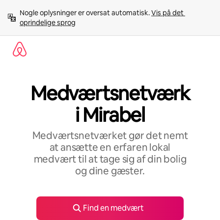
Gå
Nogle oplysninger er oversat automatisk. 
Vis på det 
videre
oprindelige sprog
til
indhold
Medværtsnetværk
i Mirabel
Medværtsnetværket gør det nemt
at ansætte en erfaren lokal
medvært til at tage sig af din bolig
og dine gæster.
Find en medvært