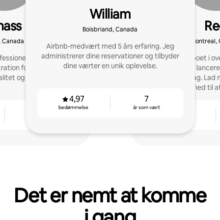
William
nass
Re
Boisbriand, Canada
, Canada
Montreal,
Airbnb-medvært med 5 års erfaring. Jeg
administrerer dine reservationer og tilbyder
fessionel, hurtig og
Efter at have boet i o
dine værter en unik oplevelse.
ration for at maksimere
verden over, lancer
alitet og ydeevne.
succesrige opslag. Lad 
få din virksomhed til 
gennemprøvet global
4,97
7
bedømmelse
år som vært
3
4,89
år som vært
bedømmelse
Det er nemt at komme
i gang