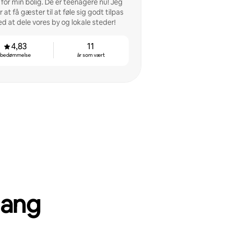
for min bolig. De er teenagere nu! Jeg
r at få gæster til at føle sig godt tilpas
d at dele vores by og lokale steder!
4,83
11
bedømmelse
år som vært
gang