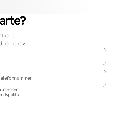
tarte?
ntuelle
dine behov.
telefonnummer
artnere om
hedspolitik