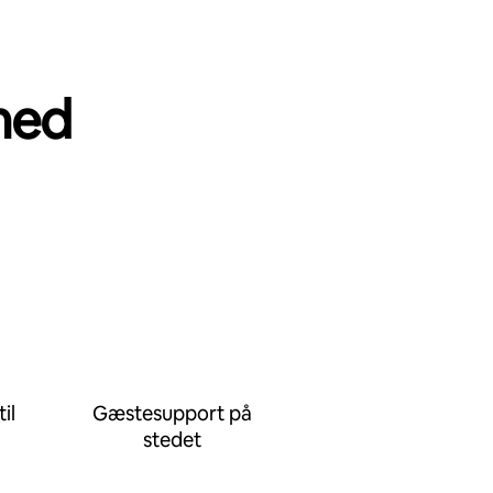
med
il
Gæstesupport på
stedet