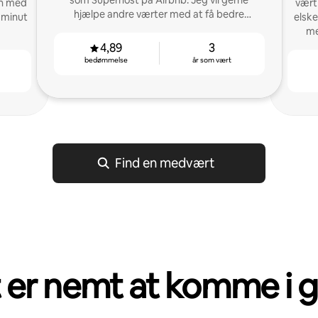
som Superhost på Airbnb. Jeg vil gerne
on med
vært 
hjælpe andre værter med at få bedre
t minut
elske
resultater.
me
4,89
3
bedømmelse
år som vært
Find en medvært
 er nemt at komme i 