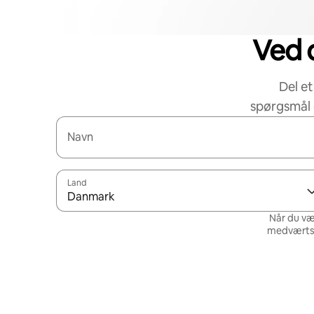
Ved d
Del et
spørgsmål 
Navn
Land
Danmark
Når du væ
medværtsne