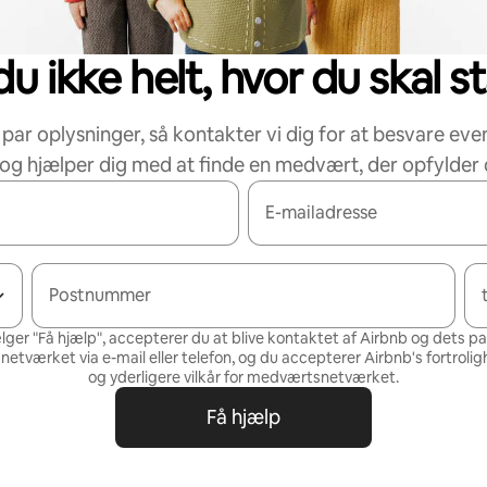
u ikke helt, hvor du skal s
 par oplysninger, så kontakter vi dig for at besvare eve
og hjælper dig med at finde en medvært, der opfylder 
E-mailadresse
Postnummer
lger "Få hjælp", accepterer du at blive kontaktet af Airbnb og dets p
tværket via e-mail eller telefon, og du accepterer Airbnb's
fortrolig
og
yderligere vilkår for medværtsnetværket
.
Få hjælp