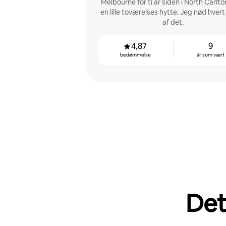
Melbourne for ti år siden i North Carlt
en lille toværelses hytte. Jeg nød hver
af det.
4,87
9
bedømmelse
år som vært
Det