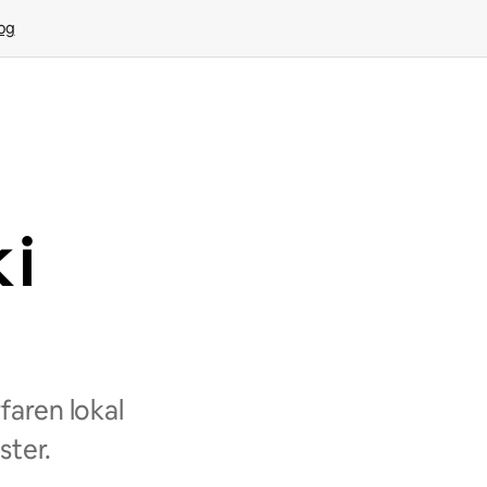
rog
i
aren lokal
ster.