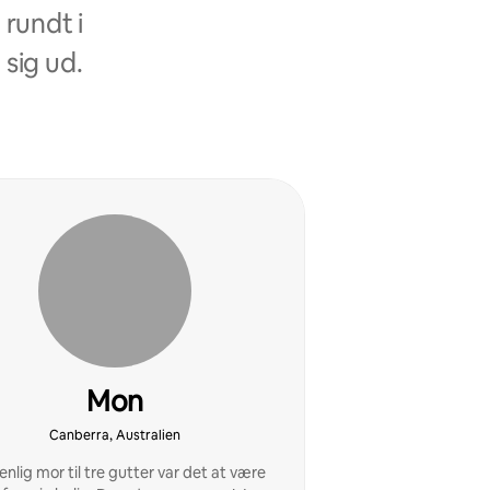
rundt i
 sig ud.
Mon
Canberra, Australien
nlig mor til tre gutter var det at være