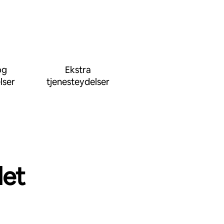
og
Ekstra
lser
tjenesteydelser
det