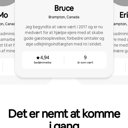
Bruce
Mo
Er
Brampton, Canada
on, Canada
Brampton,
Jeg begyndte at være vært i 2017 og er nu
medvært for at hjælpe ejere med at skabe
 administrere mine egne
STR-ejendomsadminist
gode gæsteoplevelser, forbedre omtaler og
 samarbejde med min
boligejere med
øge udlejningsindtægten med ro i sindet.
 til et halvt dusin. Nu
lejeindtægterne med 
n af mine kunders hjem!
ekstraordinære g
4,94
9
bedømmelse
år som vært
2
4,84
år som vært
bedømmelse
Det er nemt at komme
i gang