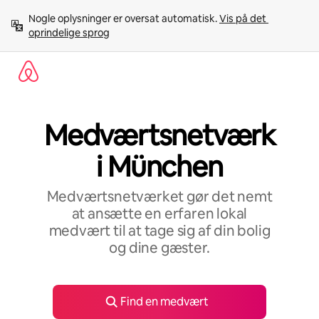
Gå
Nogle oplysninger er oversat automatisk. 
Vis på det 
videre
oprindelige sprog
til
indhold
Medværtsnetværk
i München
Medværtsnetværket gør det nemt
at ansætte en erfaren lokal
medvært til at tage sig af din bolig
og dine gæster.
Find en medvært