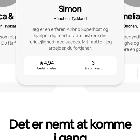
Simon
a & Lucas
Cornelia
München, Tyskland
, Tyskland
München, 
Jeg er en erfaren Airbnb Superhost og
hjælper dig med at administrere din
ig som et premiumopslag?
For ti år siden begynd
ferielejlighed med succes. Mit motto - jeg
. Du får fordel af det.
BnB-vært at rådgive og
arbejder, du fortjener.
være en g
4,94
3
bedømmelse
år som vært
9
4,84
år som vært
bedømmelse
Det er nemt at komme
i gang