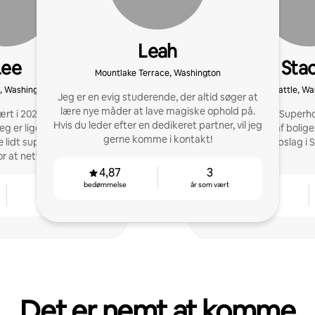
Leah
Lee
Sta
Mountlake Terrace, Washington
 Washington
Seattle, Wa
Jeg er en evig studerende, der altid søger at
lære nye måder at lave magiske ophold på.
t i 2025. Jeg har to af
Nøjagtig Airbnb Superho
Hvis du leder efter en dedikeret partner, vil jeg
eg er lige begyndt som
"Top 1 procent af bolig
gerne komme i kontakt!
lidt support til andre
med flere opslag i 
or at netværke.
4,87
3
bedømmelse
år som vært
1
4,94
år som vært
bedømmelse
Det er nemt at komme