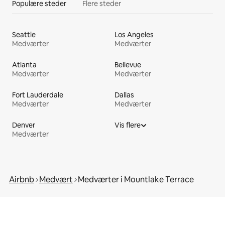
Populære steder
Flere steder
Seattle
Los Angeles
Medværter
Medværter
Atlanta
Bellevue
Medværter
Medværter
Fort Lauderdale
Dallas
Medværter
Medværter
Denver
Vis flere
Medværter
Airbnb
Medvært
Medværter i Mountlake Terrace