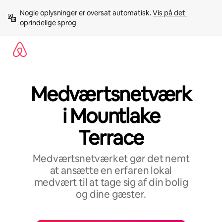
Gå
Nogle oplysninger er oversat automatisk. 
Vis på det 
videre
oprindelige sprog
til
indhold
Medværtsnetværk
i Mountlake
Terrace
Medværtsnetværket gør det nemt
at ansætte en erfaren lokal
medvært til at tage sig af din bolig
og dine gæster.