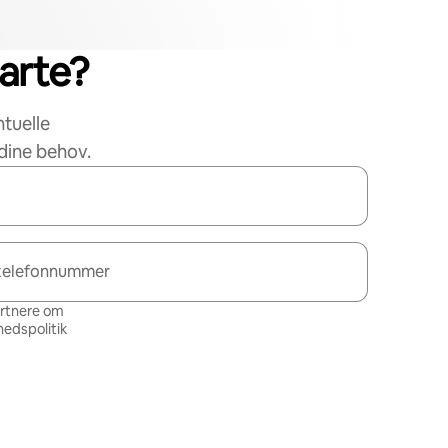
tarte?
ntuelle
dine behov.
telefonnummer
artnere om
hedspolitik