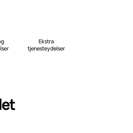
og
Ekstra
lser
tjenesteydelser
det