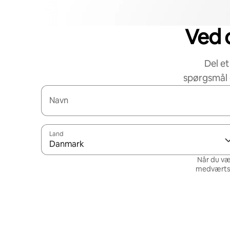
Ved d
Del et
spørgsmål 
Navn
Land
Danmark
Når du væ
medværtsne