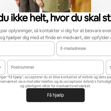
u ikke helt, hvor du skal s
 par oplysninger, så kontakter vi dig for at besvare eve
og hjælper dig med at finde en medvært, der opfylder 
E-mailadresse
Postnummer
lger "Få hjælp", accepterer du at blive kontaktet af Airbnb og dets p
tværket via e-mail eller telefon, og du accepterer Airbnb's
fortrolig
og
yderligere vilkår for medværtsnetværket
.
Få hjælp