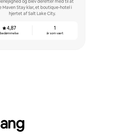
erlejlighed og blev derefter med til at
e Maven Stay klar, et boutique-hotel i
hjertet af Salt Lake City.
4,87
1
bedømmelse
år som vært
gang