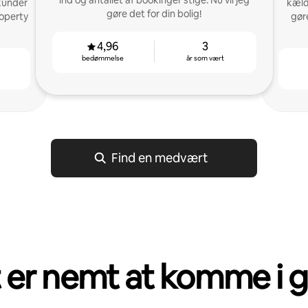
ind og antallet af bookinger stige. Nu vil jeg
kunder
kæld
gøre det for din bolig!
roperty
gør
4,96
3
bedømmelse
år som vært
Find en medvært
 er nemt at komme i 