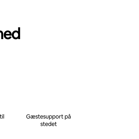
med
il
Gæstesupport på
stedet