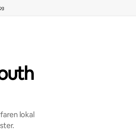
rog
outh
aren lokal
ster.