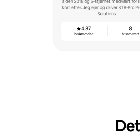
siden 2018 og 5-stjernet medvært for 
kort efter. Jeg ejer og driver STR-Pro P
Solutions.
4,87
8
bedømmelse
år som vært
Det