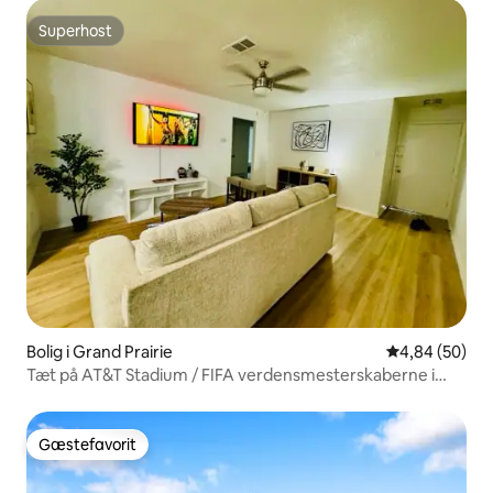
Superhost
Superhost
Bolig i Grand Prairie
4,84 ud af 5 
4,84 (50)
Tæt på AT&T Stadium / FIFA verdensmesterskaberne i
fodbold – ekstra værelse!
Gæstefavorit
Gæstefavorit