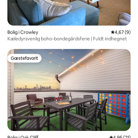
Bolig i Crowley
4,67 ud af 5
4,67 (9)
Kæledyrsvenlig boho-bondegårdsferie | Fuldt indhegnet
Gæstefavorit
Gæstefavorit
Bolig i Oak Cliff
4,95 ud af 5 
4,95 (21)