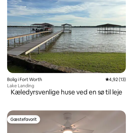
Bolig i Fort Worth
4,92 ud af 5 
4,92 (13)
Lake Landing
Kæledyrsvenlige huse ved en sø til leje
Gæstefavorit
Gæstefavorit