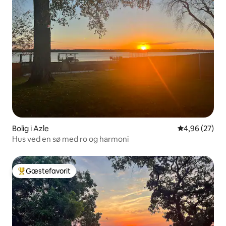
Bolig i Azle
4,96 ud af 5 
4,96 (27)
Hus ved en sø med ro og harmoni
Gæstefavorit
Bedste gæstefavorit