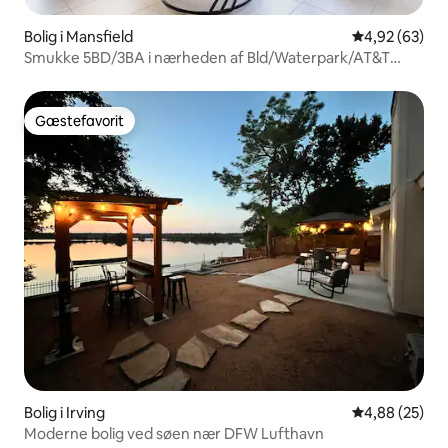
Bolig i Mansfield
4,92 ud af 5 
4,92 (63)
Smukke 5BD/3BA i nærheden af Bld/Waterpark/AT&T
Stadium
Gæstefavorit
Gæstefavorit
Bolig i Irving
4,88 ud af 5 
4,88 (25)
Moderne bolig ved søen nær DFW Lufthavn