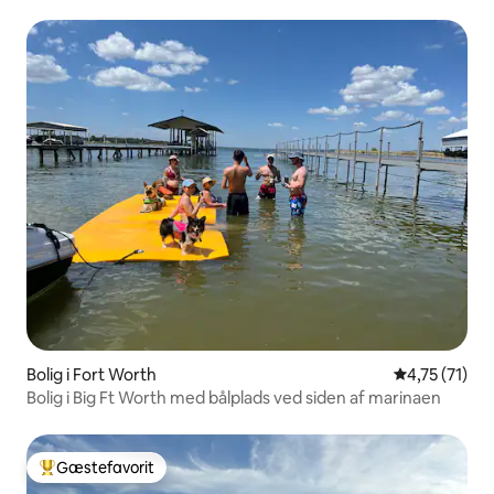
Bolig i Fort Worth
4,75 ud af 5
4,75 (71)
Bolig i Big Ft Worth med bålplads ved siden af marinaen
Gæstefavorit
Bedste gæstefavorit