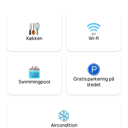
trægulve. En trappe fører op til de tre
eller 15-minutters
soveværelser ovenpå. Køkkenet har
shopping- og spisemul
spiseplads, køleskab, opvaskemaskine
gaden til Bear Cr
og granitbordplade. I baghaven er der et
adgang til natursk
hegn, der giver privatliv, en havepavillon
og picnicområder. Ideel til familier elle
og en basketballkurv. Leveres med
grupper, der søger
vaskemaskine/tørretumbler,
komfort og bekv
Køkken
Wi-fi
køkkenredskaber og
internetforbindelse.
Gratis parkering på
Swimmingpool
stedet
Aircondition