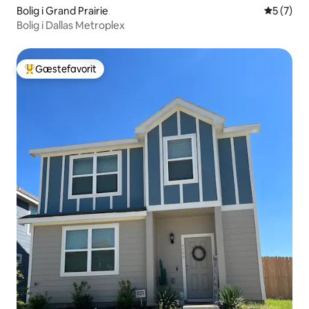
Bolig i Grand Prairie
5 ud af 5
5 (7)
Bolig i Dallas Metroplex
Gæstefavorit
Bedste gæstefavorit