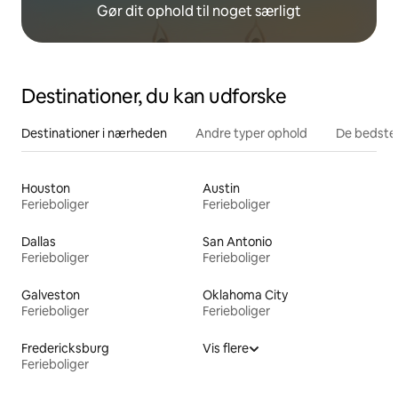
Gør dit ophold til noget særligt
Destinationer, du kan udforske
Destinationer i nærheden
Andre typer ophold
De bedste
Houston
Austin
Ferieboliger
Ferieboliger
Dallas
San Antonio
Ferieboliger
Ferieboliger
Galveston
Oklahoma City
Ferieboliger
Ferieboliger
Fredericksburg
Vis flere
Ferieboliger