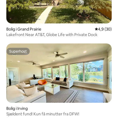
Bolig i Grand Prairie
4,9 ud af 5 
4,9 (30)
Lakefront Near AT&T, Globe Life with Private Dock
Superhost
Superhost
Bolig i Irving
Sjældent fund! Kun få minutter fra DFW!