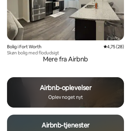
Bolig i Fort Worth
4,75 ud af 5 
4,75 (28)
Skøn bolig med flodudsigt
Mere fra Airbnb
Airbnb-oplevelser
Oplev noget nyt
Airbnb-tjenester