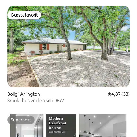
Gæstefavorit
Gæstefavorit
Bolig i Arlington
4,87 ud af 5 
4,87 (38)
Smukt hus ved en sø i DFW
Superhost
Superhost