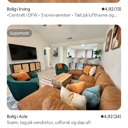
Bolig i Irving
4,92 ud af 5 
4,92 (13)
•Centralt i DFW • 3 soveværelser • Tæt på lufthavne og
seværdigheder
Superhost
Superhost
Bolig i Azle
4,92 ud af 5 
4,92 (24)
Svøm, tag på vandretur, udforsk og slap af!