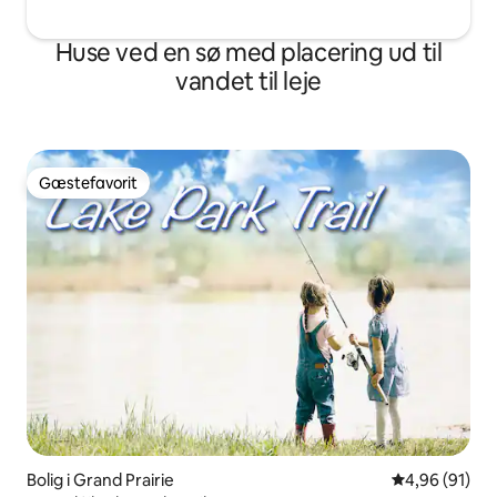
Huse ved en sø med placering ud til
vandet til leje
Gæstefavorit
Gæstefavorit
Bolig i Grand Prairie
4,96 ud af 5 
4,96 (91)