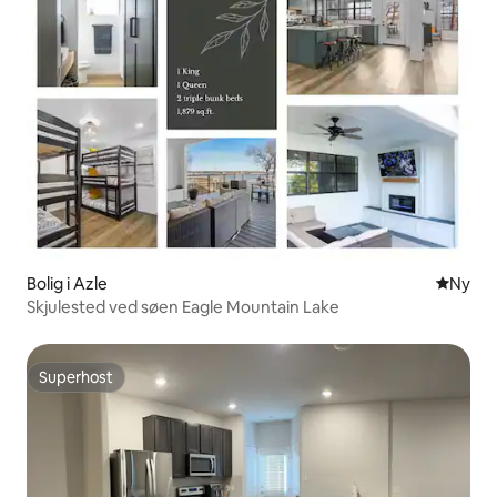
Bolig i Azle
Nyt ove
Ny
Skjulested ved søen Eagle Mountain Lake
Superhost
Superhost