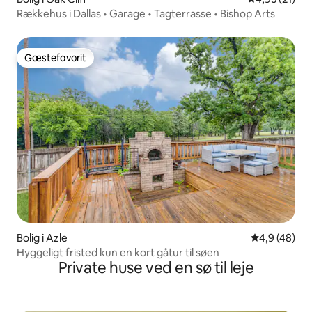
Rækkehus i Dallas • Garage • Tagterrasse • Bishop Arts
Gæstefavorit
Gæstefavorit
Bolig i Azle
4,9 ud af 5 
4,9 (48)
Hyggeligt fristed kun en kort gåtur til søen
Private huse ved en sø til leje