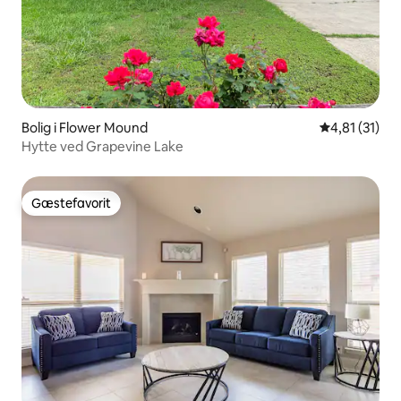
Bolig i Flower Mound
4,81 ud af 5
4,81 (31)
Hytte ved Grapevine Lake
Gæstefavorit
Gæstefavorit