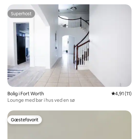
Superhost
Superhost
Bolig i Fort Worth
4,91 ud af 5
4,91 (11)
Lounge med bar i hus ved en sø
Gæstefavorit
Gæstefavorit