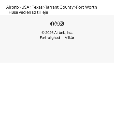
Airbnb
USA
Texas
Tarrant County
Fort Worth
Huse ved en sø til leje
© 2026 Airbnb, Inc.
Fortrolighed
Vilkår