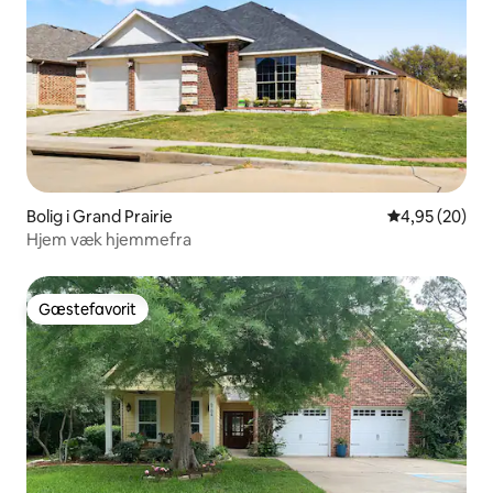
Bolig i Grand Prairie
4,95 ud af 5 
4,95 (20)
Hjem væk hjemmefra
Gæstefavorit
Gæstefavorit