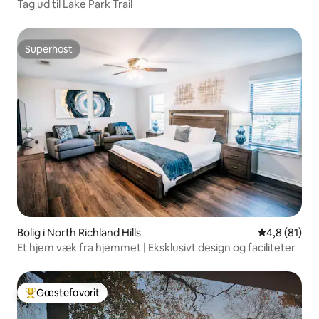
Tag ud til Lake Park Trail
Superhost
Superhost
Bolig i North Richland Hills
4,8 ud af 5 
4,8 (81)
Et hjem væk fra hjemmet | Eksklusivt design og faciliteter
Gæstefavorit
Bedste gæstefavorit