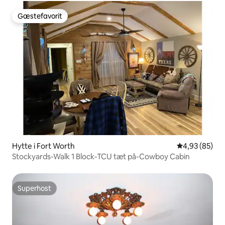
Gæstefavorit
Gæstefavorit
Hytte i Fort Worth
4,93 ud af 5 
4,93 (85)
Stockyards-Walk 1 Block-TCU tæt på-Cowboy Cabin
Superhost
Superhost