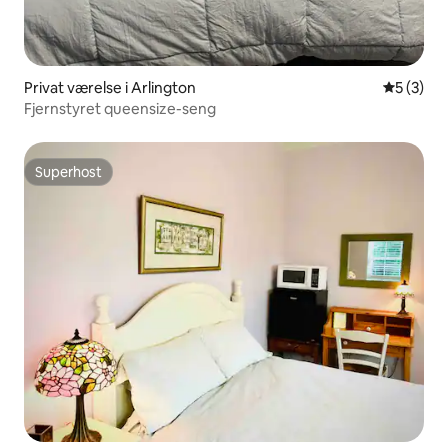
Privat værelse i Arlington
5 ud af 5
5 (3)
Fjernstyret queensize-seng
Superhost
Superhost