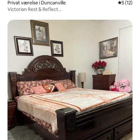
Privat værelse i Duncanville
5 ud af 5 
5 (12)
Victorian Rest & Reflect
Peaceful~Charmerende~Hyggeligt