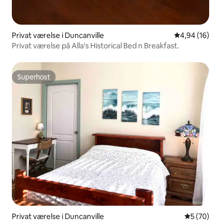
Privat værelse i Duncanville
4,94 ud af 5 
4,94 (16)
Privat værelse på Alla's Historical Bed n Breakfast.
Superhost
Superhost
Privat værelse i Duncanville
5 ud af 5 
5 (70)