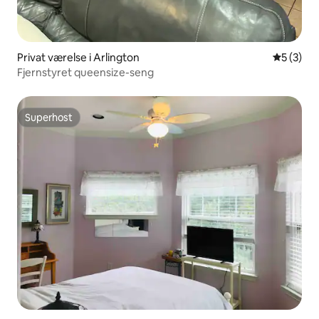
Privat værelse i Arlington
5 ud af 5
5 (3)
Fjernstyret queensize-seng
Superhost
Superhost