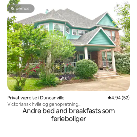
Superhost
Superhost
Privat værelse i Duncanville
4,94 ud af 5 
4,94 (52)
Victoriansk hvile og genopretning
Andre bed and breakfasts som
Fredfyldt~Charmerende~Hyggeligt
ferieboliger