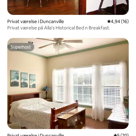
Privat værelse i Duncanville
4,94 ud af 5 
4,94 (16)
Privat værelse på Alla's Historical Bed n Breakfast.
Superhost
Superhost
Privat værelse i Duncanville
5 ud af 5 
5 (70)