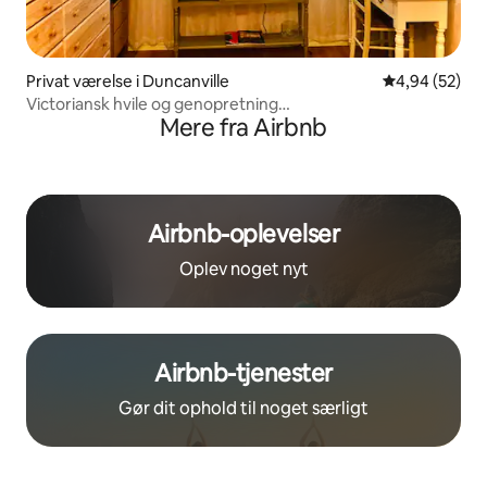
Privat værelse i Duncanville
4,94 ud af 5 
4,94 (52)
Victoriansk hvile og genopretning
Mere fra Airbnb
Fredfyldt~Charmerende~Hyggeligt
Airbnb-oplevelser
Oplev noget nyt
Airbnb-tjenester
Gør dit ophold til noget særligt