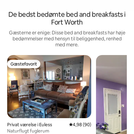
De bedst bedømte bed and breakfasts i
Fort Worth
Gæsterne er enige: Disse bed and breakfasts har høje
bedømmelser med hensyn til beliggenhed, renhed
med mere.
Gæstefavorit
Gæstefavorit
Privat værelse i Euless
4,98 ud af 5 i gennemsnitlig b
4,98 (90)
Naturflugt fuglerum