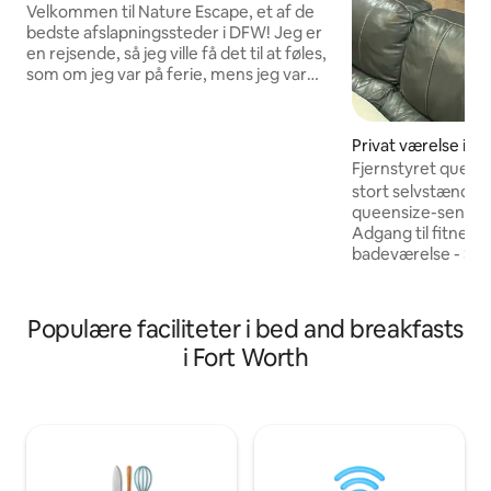
Velkommen til Nature Escape, et af de
bedste afslapningssteder i DFW! Jeg er
en rejsende, så jeg ville få det til at føles,
som om jeg var på ferie, mens jeg var
hjemme. Mindre end 5 miles fra DFW
lufthavn, det er en 7-10 minutters
køretur. Centralt beliggende mellem
Privat værelse i Ar
Dallas og Fort Worth. Tæt på Grapevine,
Fjernstyret queen
Southlake og vandrestier. Det nærmeste
stort selvstændigt
shoppingcenter er Glade Parks.
queensize-seng ,
Cowboys stadion ligger omkring 12 miles
Adgang til fitnes
væk. Kroger og Walmart ligger mindre
badeværelse - Sh
end en kilometer væk. Spotsy er der
Conditioner og sæ
også for at byde dig velkommen, og hun
badehåndklæde 2 ansigtshåndklæder 2
er sød.
håndklæder i kurven p
Populære faciliteter i bed and breakfasts
tæppe *Der tilbyd
i Fort Worth
længerevarende o
Der er et privat køleskab 
kaffemaskine Adg
Morgenmad - havr
bagels, te og kaffe
vil blive anmodet
på 95 dollars ved 