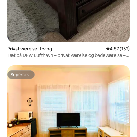
Privat værelse i Irving
4,87 ud af 5 i
4,87 (152)
Tæt på DFW Lufthavn – privat værelse og badeværelse –
kun for kvinder
Superhost
Superhost