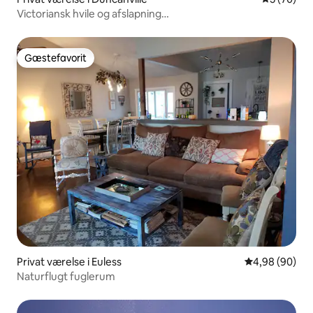
Victoriansk hvile og afslapning
Fredfyldt~Charmerende~Hyggeligt
Gæstefavorit
Gæstefavorit
Privat værelse i Euless
4,98 ud af 5 
4,98 (90)
Naturflugt fuglerum