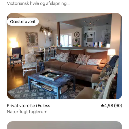
Victoriansk hvile og afslapning
Fredfyldt~Charmerende~Hyggeligt
Gæstefavorit
Gæstefavorit
Privat værelse i Euless
4,98 ud af 5 
4,98 (90)
Naturflugt fuglerum