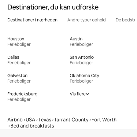
Destinationer, du kan udforske
Destinationer i nærheden
Andre typer ophold
De bedste
Houston
Austin
Ferieboliger
Ferieboliger
Dallas
San Antonio
Ferieboliger
Ferieboliger
Galveston
Oklahoma City
Ferieboliger
Ferieboliger
Fredericksburg
Vis flere
Ferieboliger
Airbnb
USA
Texas
Tarrant County
Fort Worth
Bed and breakfasts