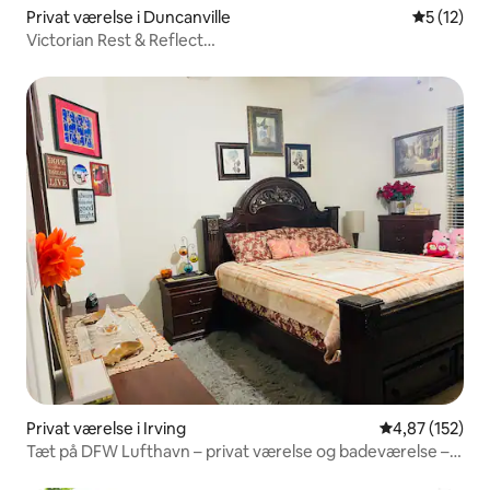
Privat værelse i Duncanville
5 ud af 5 
5 (12)
Victorian Rest & Reflect
Peaceful~Charmerende~Hyggeligt
Privat værelse i Irving
4,87 ud af 5 i
4,87 (152)
Tæt på DFW Lufthavn – privat værelse og badeværelse –
kun for kvinder