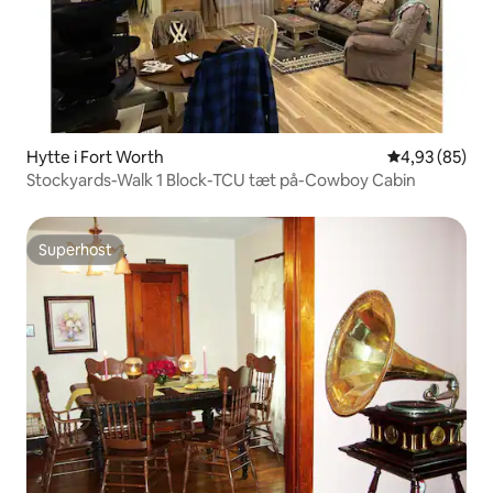
Hytte i Fort Worth
4,93 ud af 5 
4,93 (85)
Stockyards-Walk 1 Block-TCU tæt på-Cowboy Cabin
Superhost
Superhost