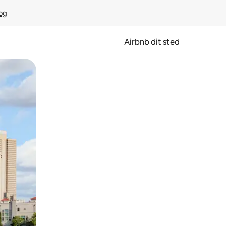
rog
Airbnb dit sted