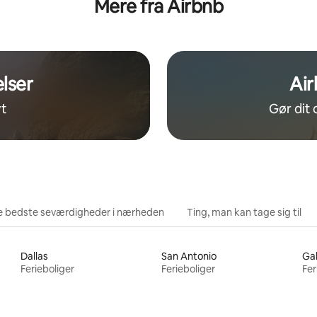
Mere fra Airbnb
nærheden af Six Flags
Flags – gratis shuttle
lser
Air
t
Gør dit 
e bedste seværdigheder i nærheden
Ting, man kan tage sig til
Dallas
San Antonio
Ga
Ferieboliger
Ferieboliger
Fer