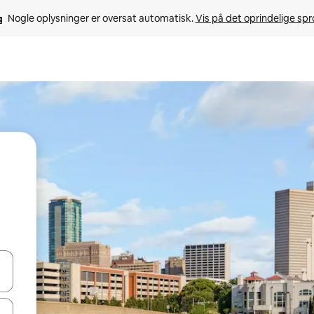
Nogle oplysninger er oversat automatisk. 
Vis på det oprindelige sp
 med piletasterne op og ned eller se mere ved at trykke eller stryge.