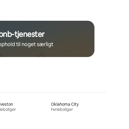
familieferie
bnb-tjenester
ophold til noget særligt
lveston
Oklahoma City
ieboliger
Ferieboliger