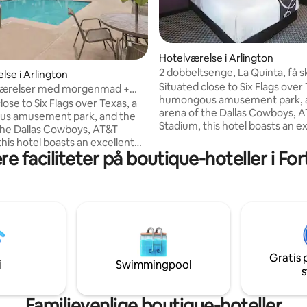
Hotelværelse i Arlington
2 dobbeltsenge, La Quinta, få sk
lse i Arlington
spændingen
Situated close to Six Flags over 
e værelser med morgenmad +
humongous amusement park, 
 pool
lose to Six Flags over Texas, a
arena of the Dallas Cowboys, 
s amusement park, and the
Stadium, this hotel boasts an e
the Dallas Cowboys, AT&T
location for families and individu
his hotel boasts an excellent
It will take you just half an hour
e faciliteter på boutique-hoteller i Fo
or families and individuals alike.
Dallas/Fort Worth International
ke you just half an hour to get to
with most landmarks in the are
t Worth International Airport,
by a complimentary shuttle ser
 landmarks in the area served
Hiking trails and parks are also 
limentary shuttle service.
Don’t miss out on the area’s kin
ils and parks are also nearby.
nightlife and markets in Down
 out on the area’s kinetic
Arlington.
 and markets in Downtown
Gratis 
.
i
Swimmingpool
s
Familievenlige boutique-hoteller