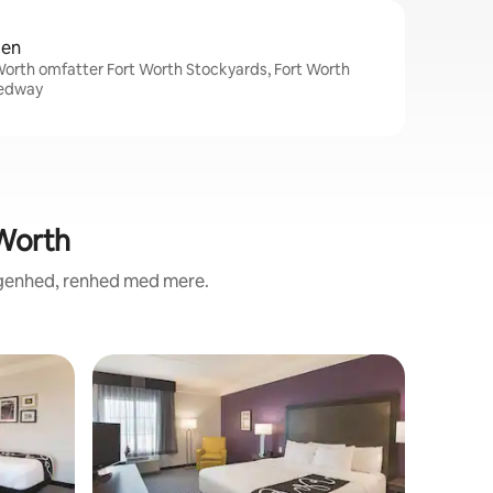
den
Worth omfatter Fort Worth Stockyards, Fort Worth
eedway
 Worth
ggenhed, renhed med mere.
Hotelvære
Solrigt h
Adventu
Situated 
humongo
arena of
Stadium, 