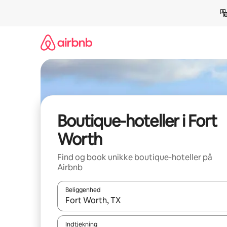
Gå
videre
til
indhold
Boutique-hoteller i Fort
Worth
Find og book unikke boutique-hoteller på
Airbnb
Beliggenhed
Når resultaterne er tilgængelige, skal du navigere
Indtjekning