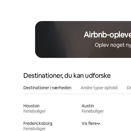
Quinta, i 
| Tæt på Stockyard
Airbnb-opleve
Oplev noget ny
Destinationer, du kan udforske
Destinationer i nærheden
Andre typer ophold
D
Houston
Austin
Ferieboliger
Ferieboliger
Fredericksburg
Vis flere
Ferieboliger