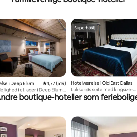
Superhost
Superhost
msnitlig bedømmelse, 5 omtaler
Hotelværelse i Old East Dallas
lse i Deep Ellum
4,77 ud af 5 i gennemsnitlig bedømmelse, 51
4,77 (519)
Luksuriøs suite med kingsize-
lejlighed i et lager i Deep Ellum
ndre boutique-hoteller som feriebolig
dobbeltseng i historisk Dallas B
 kunst