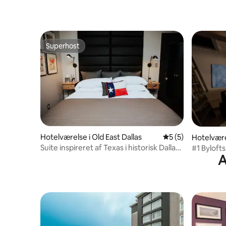
Superhost
Superhost
Hotelværelse i Old East Dallas
5 ud af 5 i genne
5 (5)
Hotelvære
Suite inspireret af Texas i historisk Dallas
#1 Bylofts
A
B&B
fyldt med