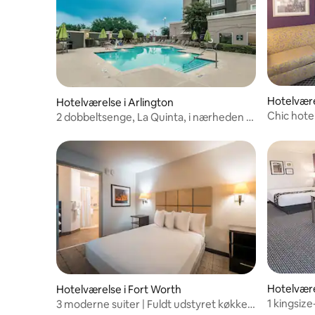
Hotelvære
Hotelværelse i Arlington
Chic hote
2 dobbeltsenge, La Quinta, i nærheden af
minutter i 
Six Flags, 2 enheder
Hotelvære
Hotelværelse i Fort Worth
1 kingsiz
3 moderne suiter | Fuldt udstyret køkken