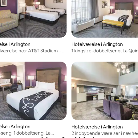
lse i Arlington
Hotelværelse i Arlington
lværelse nær AT&T Stadium – 9
1 kingsize-dobbeltseng, La Quin
bil
ned i poolen, kæledyr
lse i Arlington
Hotelværelse i Arlington
e-seng, 1 dobbeltseng, La
2 indbydende værelser i nærhed