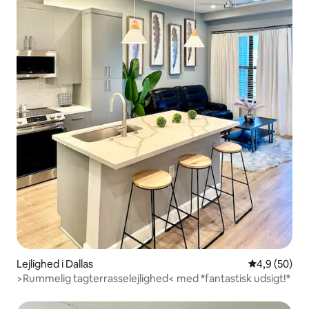
Lejlighed i Dallas
4,9 ud af 5 
4,9 (50)
>Rummelig tagterrasselejlighed< med *fantastisk udsigt!*