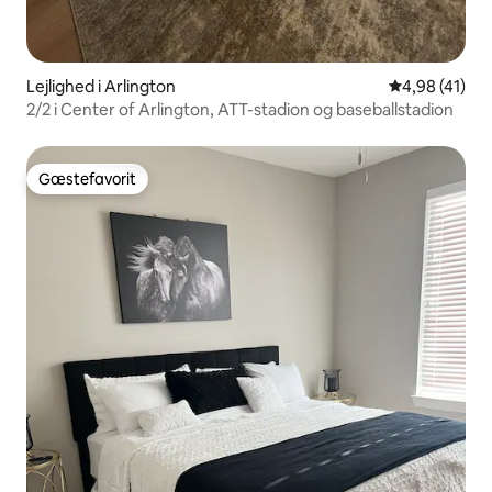
Lejlighed i Arlington
4,98 ud af 5 
4,98 (41)
2/2 i Center of Arlington, ATT-stadion og baseballstadion
Gæstefavorit
Gæstefavorit