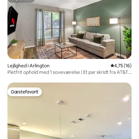
Superhost
Lejlighed i Arlington
4,75 ud af 5 
4,75 (16)
Pletfrit ophold med 1 soveværelse | Et par skridt fra AT&T
Stadium
Gæstefavorit
Gæstefavorit