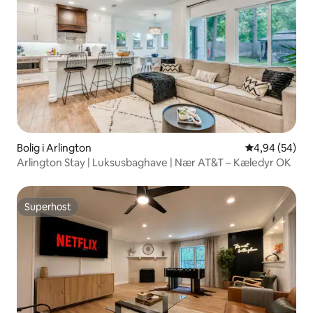
Bolig i Arlington
4,94 ud af 5 
4,94 (54)
Arlington Stay | Luksusbaghave | Nær AT&T – Kæledyr OK
Superhost
Superhost