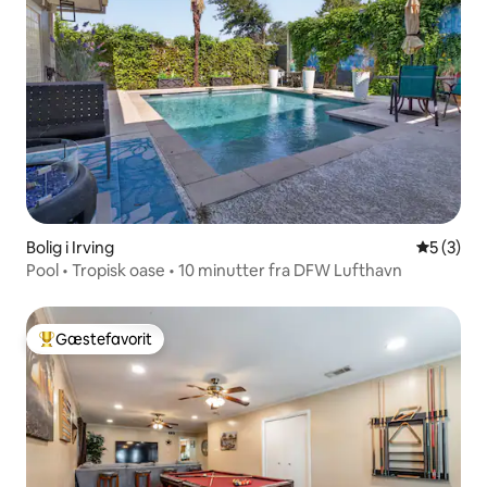
Bolig i Irving
5 ud af 5
5 (3)
Pool • Tropisk oase • 10 minutter fra DFW Lufthavn
Gæstefavorit
Bedste gæstefavorit