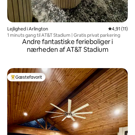
Lejlighed i Arlington
4,91 ud af 5
4,91 (11)
1 minuts gang til AT&T Stadium | Gratis privat parkering
Andre fantastiske ferieboliger i
nærheden af AT&T Stadium
Gæstefavorit
Bedste gæstefavorit