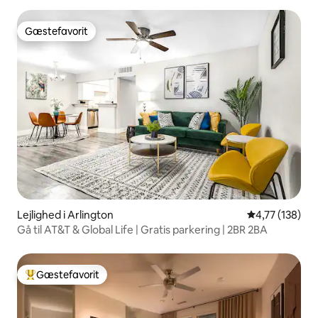
Gæstefavorit
Gæstefavorit
Lejlighed i Arlington
4,77 ud af 5 i
4,77 (138)
Gå til AT&T & Global Life | Gratis parkering | 2BR 2BA
Gæstefavorit
Bedste gæstefavorit