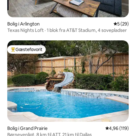
Bolig i Arlington
5 ud af 5 
5 (29)
Texas Nights Loft · 1 blok fra AT&T Stadium, 4 sovepladser
Gæstefavorit
Bedste gæstefavorit
Bolig i Grand Prairie
4,96 ud af 5 i
4,96 (119)
Børnevenligt, 8 km til ATT, 21 km til Dallas