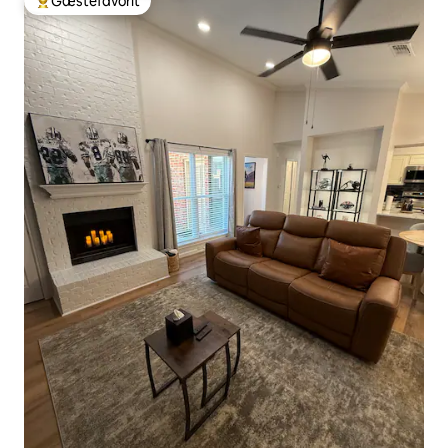
Gæstefavorit
Bedste gæstefavorit