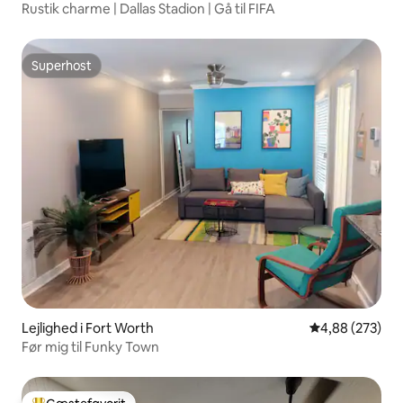
Rustik charme | Dallas Stadion | Gå til FIFA
Superhost
Superhost
Lejlighed i Fort Worth
4,88 ud af 5 i
4,88 (273)
Før mig til Funky Town