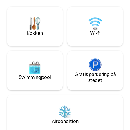
Pickleball-bane 🔹 
Airport, AT&T Stadium, Fort Worth
Shuffleboard 🔹 Bo
Stockyards, Globe Life Field, American
🔹 Giant jenga 🔹 Gr
Airlines Center og Harris Methodist
parkering (6 biler)
Hospital. Ideel til turister, rejsende
Madras i memorys
sygeplejersker, forretningsrejsende,
familiebesøg, eller når du har brug for et
Køkken
Wi-fi
fredeligt tilflugtssted.
Gratis parkering på
Swimmingpool
stedet
Aircondition