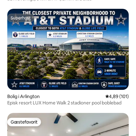
Superhost
Superhost
Bolig i Arlington
4,89 ud af 5 i
4,89 (101)
Episk resort LUX Home Walk 2 stadioner pool boblebad
Gæstefavorit
Gæstefavorit