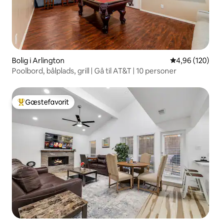
Bolig i Arlington
4,96 ud af 5 i
4,96 (120)
Poolbord, bålplads, grill | Gå til AT&T | 10 personer
Gæstefavorit
Bedste gæstefavorit