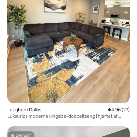
Lejlighed i Dallas
4,96 ud af 5 
4,96 (27)
Luksuriøs moderne kingsize-dobbeltseng i hjertet af
Dallas' centrum
Superhost