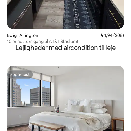
Bolig i Arlington
4,94 ud af 5 i
4,94 (208)
10 minutters gang til AT&T Stadium!
Lejligheder med aircondition til leje
Superhost
Superhost