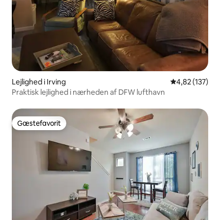
Lejlighed i Irving
4,82 ud af 5 i
4,82 (137)
Praktisk lejlighed i nærheden af DFW lufthavn
Gæstefavorit
Gæstefavorit