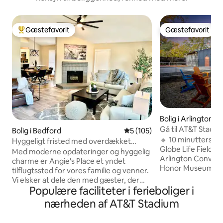
Gæstefavorit
Gæstefavorit
Bedste gæstefavorit
Gæstefavorit
Bolig i Arlington
Gå til AT&T Stadium
Bolig i Bedford
5 ud af 5 i gennemsnitlig be
5 (105)
Pickleball | Ga
🔸 10 minutters ga
Hyggeligt fristed med overdækket
Globe Life Field,
terrasse, grill og udendørs-tv
Med moderne opdateringer og hyggelig
Arlington Convent
charme er Angie's Place et yndet
Honor Museum, Te
tilflugtssted for vores familie og venner.
Stadium 🔸 5 minut
Vi elsker at dele den med gæster, der
Six Flags og Hurri
Populære faciliteter i ferieboliger i
besøger Dallas-Fort Worth-området.
minutter til luft
Vores yndlingsfunktion er terrassen -
nærheden af AT&T Stadium
Field 🔸 20 minutte
perfekt til at slappe af efter en travl dag.
Stockyards FACILITETER 🔹 Spilrum 🔹
Centralt beliggende i nærheden af DFW