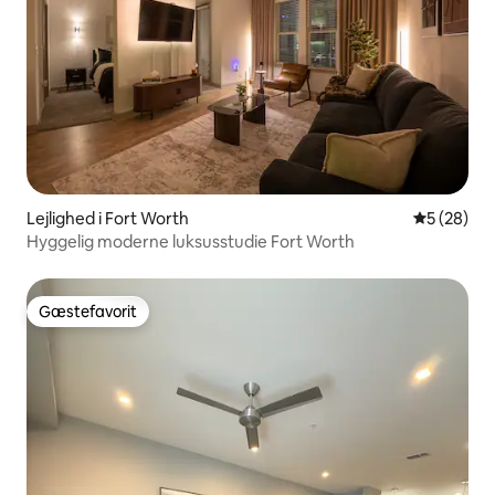
Lejlighed i Fort Worth
5 ud af 5 
5 (28)
Hyggelig moderne luksusstudie Fort Worth
Gæstefavorit
Gæstefavorit