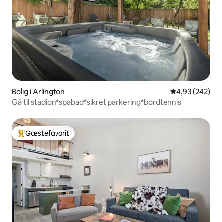
Bolig i Arlington
4,93 ud af 5 i
4,93 (242)
Gå til stadion*spabad*sikret parkering*bordtennis
Gæstefavorit
Bedste gæstefavorit