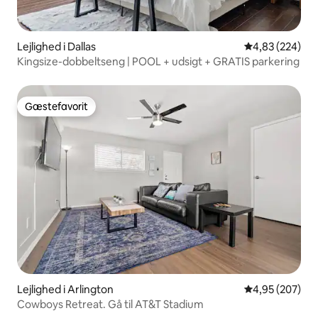
Lejlighed i Dallas
4,83 ud af 5 i
4,83 (224)
Kingsize-dobbeltseng | POOL + udsigt + GRATIS parkering
Gæstefavorit
Gæstefavorit
Lejlighed i Arlington
4,95 ud af 5 i
4,95 (207)
Cowboys Retreat. Gå til AT&T Stadium