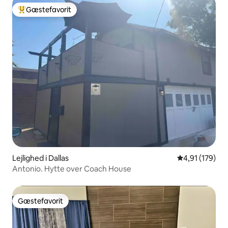
Gæstefavorit
Bedste gæstefavorit
Lejlighed i Dallas
4,91 ud af 5 i
4,91 (179)
Antonio. Hytte over Coach House
Gæstefavorit
Gæstefavorit