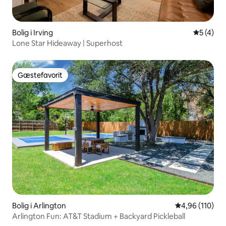
Bolig i Irving
5 ud af 5
5 (4)
Lone Star Hideaway | Superhost
Gæstefavorit
Gæstefavorit
Bolig i Arlington
4,96 ud af 5 i
4,96 (110)
Arlington Fun: AT&T Stadium + Backyard Pickleball