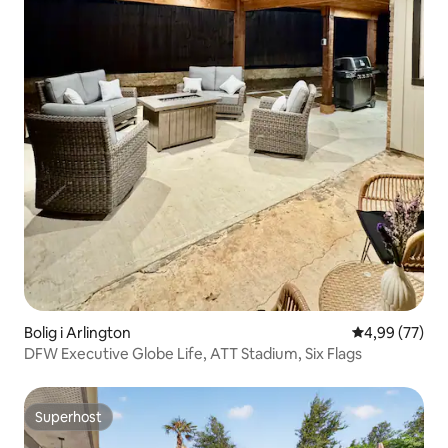
Bolig i Arlington
4,99 ud af 5 
4,99 (77)
DFW Executive Globe Life, ATT Stadium, Six Flags
Superhost
Superhost