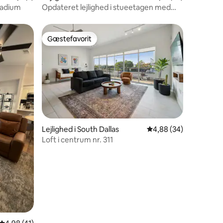
tadium
Opdateret lejlighed i stueetagen med
førsteklasses beliggenhed!
Gæstefavorit
Gæstefavorit
Lejlighed i South Dallas
4,88 ud af 5 i gennem
4,88 (34)
Loft i centrum nr. 311