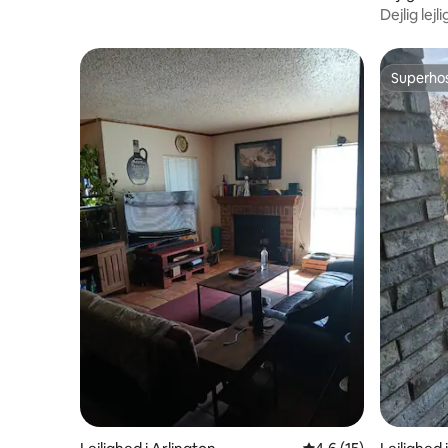
Dejlig le
siden af 
Superho
Superho