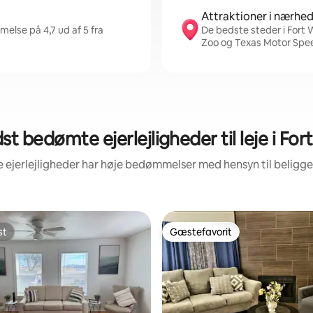
Attraktioner i nærhe
else på 4,7 ud af 5 fra
De bedste steder i Fort 
Zoo og Texas Motor Sp
t bedømte ejerlejligheder til leje i Fo
e ejerlejligheder har høje bedømmelser med hensyn til belig
st
Gæstefavorit
st
Gæstefavorit