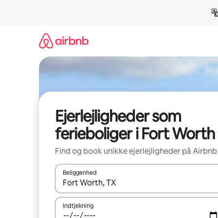
Gå
videre
til
indhold
Ejerlejligheder som
ferieboliger i Fort Worth
Find og book unikke ejerlejligheder på Airbnb
Beliggenhed
Når resultaterne er tilgængelige, skal du navigere
Indtjekning