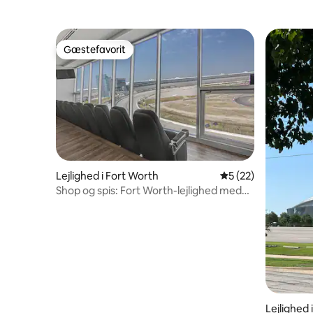
Gæstefavorit
Gæstefavorit
Lejlighed i Fort Worth
5 ud af 5 i gennem
5 (22)
Shop og spis: Fort Worth-lejlighed med
udsigt over racerbanen.
Lejlighed 