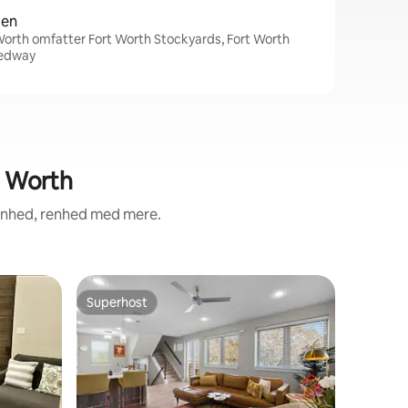
den
Worth omfatter Fort Worth Stockyards, Fort Worth
eedway
rt Worth
genhed, renhed med mere.
Lejlighed
Superhost
Gæstefa
Superhost
Gæstefa
Udsigt ov
Luksusle
fantastisk udsigt Ve
luksuriøs
og 1,5 ba
Park, Dow