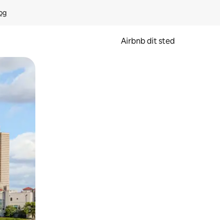
rog
Airbnb dit sted