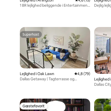
Lejlighed i Arlington
4,6 ud af 5 i gennem
4,6 (15)
Lejlighed i
1 BR lejlighed beliggende i Entertainment
Dejlig lejli
District!
Superhost
Superhost
Lejlighed i Oak Lawn
4,8 ud af 5 i gennem
4,8 (79)
Dallas Getaway | Tagterrasse og
Lejlighed
førsteklasses beliggenhed
Dallas Cit
fitnessce
Gæstefavorit
Gæstefavorit