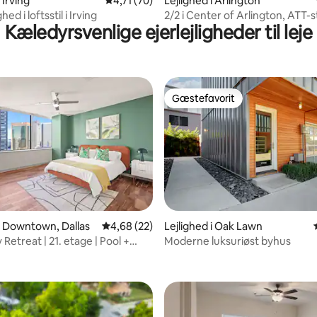
snitlig bedømmelse, 15 omtaler
 Irving
4,71 ud af 5 i gennemsnitlig bedømmelse, 7
4,71 (70)
Lejlighed i Arlington
ghed i loftsstil i Irving
2/2 i Center of Arlington, ATT-
Kæledyrsvenlige ejerlejligheder til leje
baseballstadion
Gæstefavorit
Gæstefavorit
snitlig bedømmelse, 79 omtaler
 i Downtown, Dallas
4,68 ud af 5 i gennemsnitlig bedømmelse, 2
4,68 (22)
Lejlighed i Oak Lawn
y Retreat | 21. etage | Pool +
Moderne luksuriøst byhus
nter