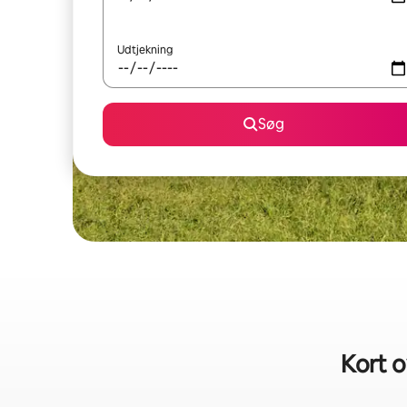
Udtjekning
Søg
Kort o