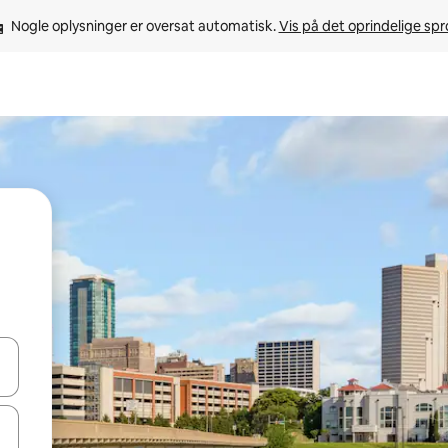
Nogle oplysninger er oversat automatisk. 
Vis på det oprindelige sp
 med piletasterne op og ned eller se mere ved at trykke eller stryge.