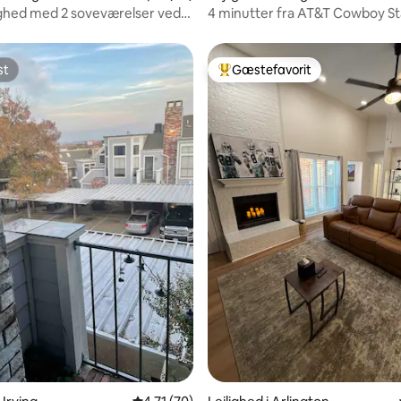
jlighed med 2 soveværelser ved
4 minutter fra AT&T Cowboy S
AT&T Stadium
st
Gæstefavorit
st
Bedste gæstefavorit