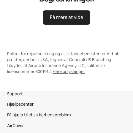
Få mere at vide
Policer for rejseforsikring og assistancetjenester for Airbnb-
gæster, der bor i USA, tegnes af Generali US Branch og
tilbydes af Airbnb Insurance Agency LLC, californisk
licensnummer 6001912.
Flere oplysninger
Support
Websitets sidefod
Hjælpecenter
Få hjælp til et sikkerhedsproblem
AirCover