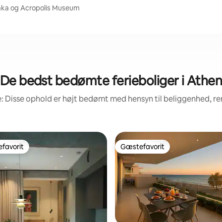
laka og Acropolis Museum
De bedst bedømte ferieboliger i Athe
: Disse ophold er højt bedømt med hensyn til beliggenhed, 
favorit
Gæstefavorit
gæstefavorit
Gæstefavorit