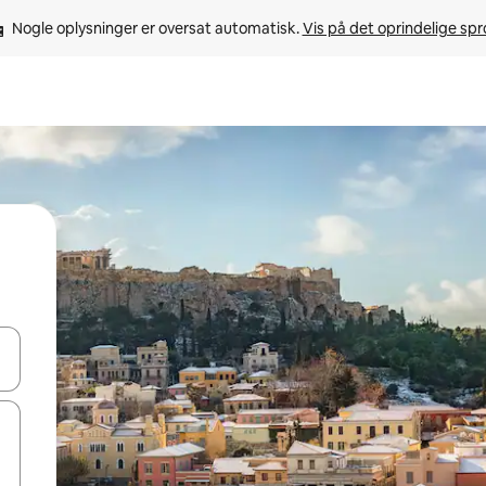
Nogle oplysninger er oversat automatisk. 
Vis på det oprindelige sp
 med piletasterne op og ned eller se mere ved at trykke eller stryge.