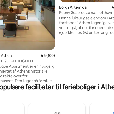
itlig bedømmelse, 624 omtaler
Bolig i Artemida
4
Peony Seabreeze nær lufthavn
Denne luksuriøse ejendom i Ar
forstaden i Athen ligger lige v
venter på, at du tilbringer unik
øjeblikke her. Gå en tur langs 
caféer, restauranter/tavernaer
ved havet, nyd solnedgangen,
kigger på yachts i marinaen, ell
glas vin på den rummelige balkon. 
i Athen
5 ud af 5 i gennemsnitlig bedømmelse, 10
5 (100)
for at besøge det antikke temp
UTIQUE-LEJLIGHED
Artemida (7 km) og vove dig ud 
ique Apartment er en hyggelig
maleriske strande Davis (3 km)
i hjertet af Athens historiske
Nikolaos (4 km). Gratis wi-fi og 
direkte over for
parkering på stedet!
museet. Den ligger på første sal
opulære faciliteter til ferieboliger i Ath
k athensk lejlighedsbygning, er
talrenoveret og smagfuldt
 med kærlighed og omhu for at
som et hjem væk fra hjemmet.
 ligger i det livlige centrum af
et pulserende nabolag tæt på