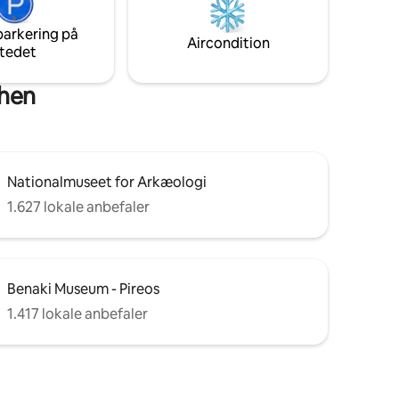
fra støj fra centrum, men tæt nok (1,8
km), hvis du vil have en restaurant eller
parkering på
en pub.
Aircondition
tedet
then
Nationalmuseet for Arkæologi
1.627 lokale anbefaler
Benaki Museum - Pireos
1.417 lokale anbefaler