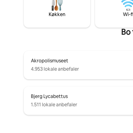
alle størr
stille – og
hvile og a
Køkken
Wi-f
Bo 
Akropolismuseet
4.953 lokale anbefaler
Bjerg Lycabettus
1.511 lokale anbefaler