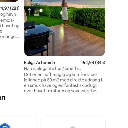
behagelig
,97 ud af 5 i gennemsnitlig bedømmelse, 281 omtaler
4,97 (281)
spabadet 
 og havn
har også 
temida-
facilitet
ed havet og
espresso
ke
til Netflix
de mange
 og barer
 mens du
er nyd et
Sørg
0 omtaler
Bolig i Artemida
4,99 ud af 5 i gennems
4,99 (345)
el
Harris elegante hus/superb
til de
havudsigt/tæt på lufthavn
Det er en uafhængig og komfortabel
 og Agios
lejlighed på 60 m2 med direkte adgang til
privat
en smuk have og en fantastisk udsigt
over havet fra stuen og soveværelset.
en
Beliggende i et meget roligt område i
Artemida (Athen forstad) 1,8 km fra
centrum, 15 minutter i bil fra lufthavnen
og 20 minutter fra Rafina havn. Vores
gæster kan nyde øjeblikke af afslapning
mellem fly eller booke en hel ferie væk