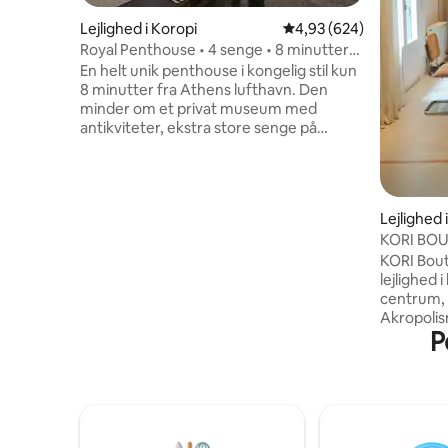
Lejlighed i Koropi
4,93 ud af 5 i gennemsn
4,93 (624)
Royal Penthouse • 4 senge • 8 minutter
fra lufthavnen
En helt unik penthouse i kongelig stil kun
8 minutter fra Athens lufthavn. Den
minder om et privat museum med
antikviteter, ekstra store senge på
200×220, en stor privat terrasse og
adgang til taget, hvorfra man kan nyde
panoramaudsigten og se flyene flyve
forbi. Ideel til familier, med masser af
Lejlighed 
plads og karakter, som du ikke finder
KORI BO
andre steder i området. Glasdøre fylder
KORI Bout
rummet med naturligt lys og indrammer
lejlighed 
den åbne himmel – et unikt ophold, der
centrum, 
blander klassisk charme med sjælden
Akropolis
udsigt over byen.
P
i en typis
blevet to
indrettet
føle sig 
Selvom det
Athen, i 