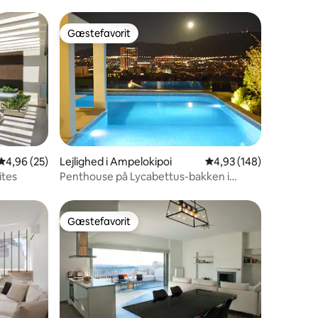
Gæstefavorit
Gæstefavorit
5 omtaler
4,96 ud af 5 i gennemsnitlig bedømmelse, 25 omtaler
4,96 (25)
Lejlighed i Ampelokipoi
4,93 ud af 5 i gennems
4,93 (148)
ites
Penthouse på Lycabettus-bakken i
Athen, taghave og pool
Gæstefavorit
Gæstefavorit