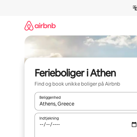
Gå
videre
til
indhold
Ferieboliger i Athen
Find og book unikke boliger på Airbnb
Beliggenhed
Når resultaterne er tilgængelige, skal du navigere
Indtjekning