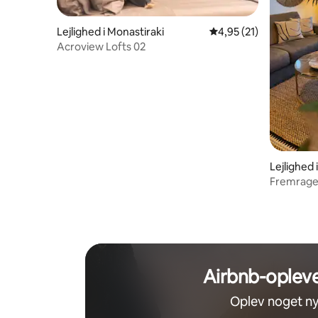
Lejlighed i Monastiraki
4,95 ud af 5 i gennem
4,95 (21)
Acroview Lofts 02
Lejlighed 
Fremrage
udsigt ov
Airbnb-opleve
Oplev noget ny