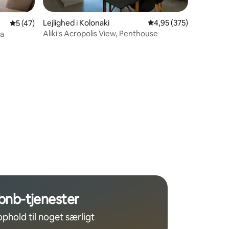
Lejlighed i Kolonaki
4,95 ud af 5 i gennems
4,95 (375)
5 ud af 5 i gennemsnitlig bedømmelse, 47 omtaler
5 (47)
Aliki's Acropolis View, Penthouse
da
1 omtaler
bnb-tjenester
ophold til noget særligt