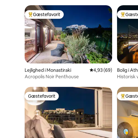
Gæstefavorit
Gæste
Bedste gæstefavorit
Bedste 
Lejlighed i Monastiraki
4,93 ud af 5 i gennem
4,93 (69)
Bolig i At
Acropolis Noir Penthouse
Historisk
Akropolis
Gæstefavorit
Gæste
Gæstefavorit
Bedste 