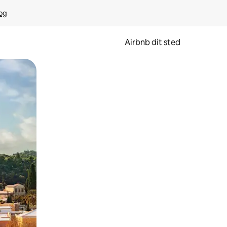
rog
Airbnb dit sted