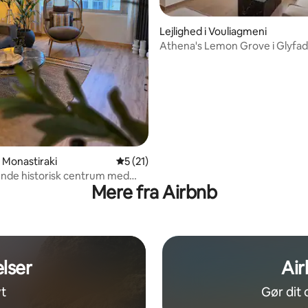
snitlig bedømmelse, 21 omtaler
Lejlighed i Vouliagmeni
Athena's Lemon Grove i Glyfa
i Monastiraki
5 ud af 5 i gennemsnitlig bedømmelse, 2
5 (21)
nde historisk centrum med
Mere fra Airbnb
er Akropolis fra tagterrassen.
lser
Air
t
Gør dit 