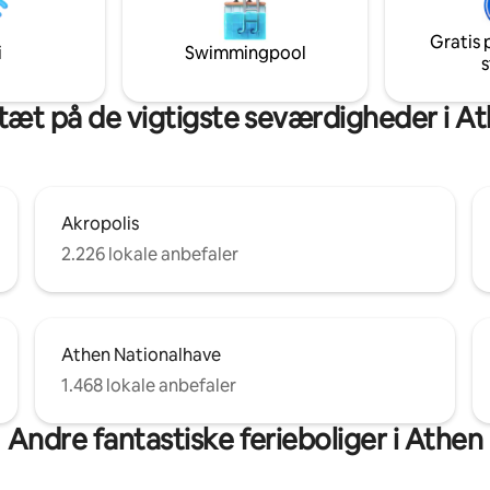
e byvartegn, er det stadig helt
 tilbyder det perfekte miljø til
Gratis 
fslapning
i
Swimmingpool
s
tæt på de vigtigste seværdigheder i A
Akropolis
2.226 lokale anbefaler
Athen Nationalhave
1.468 lokale anbefaler
Andre fantastiske ferieboliger i Athen