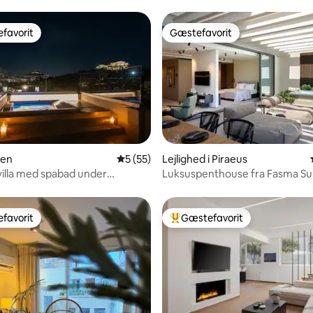
favorit
Gæstefavorit
gæstefavorit
Gæstefavorit
snitlig bedømmelse, 69 omtaler
hen
5 ud af 5 i gennemsnitlig bedømmelse, 5
5 (55)
Lejlighed i Piraeus
 villa med spabad under
Luksuspenthouse fra Fasma Su
favorit
Gæstefavorit
gæstefavorit
Bedste gæstefavorit