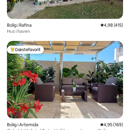
Bolig i Rafina
4,98 ud af 5 i
4,98 (415)
Hus i haven
Gæstefavorit
Bedste gæstefavorit
Bolig i Artemida
4,95 ud af 5 i
4,95 (169)