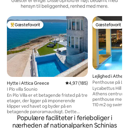
Gæster er enige: Disse ophold er højt bedømt med
hensyn til beliggenhed, renhed med mere.
Gæstefavorit
Gæstefavorit
Bedste gæstefavorit
Gæstefavorit
Lejlighed i Athen
Penthouse på Lyc
Hytte i Attica Greece
4,97 ud af 5 i gennemsnitlig be
4,97 (185)
Athen, taghave og
Lycabettus Hill Pe
I Plo villa Sounio
Athens centrum. Det er en 180 m2
En Plo Villa er et betagende fristed på tre
penthouse med st
etager, der ligger på imponerende
110 m2 og swimmin
klipper ved havet og byder på en
er forbundet inte
betagende panoramaudsigt. Dette
Penthouse-lejlighe
Populære faciliteter i ferieboliger i
idylliske fristed ligger bekvemt tæt på,
med fremragende i
kun 30 minutter fra lufthavnen og 50
nærheden af nationalparken Schinias
centrum, ikke i et
minutter fra det pulserende Athen. Det