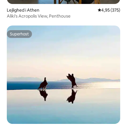
Lejlighed i Athen
4,95 ud af 5 i
4,95 (375)
Aliki's Acropolis View, Penthouse
Superhost
Superhost