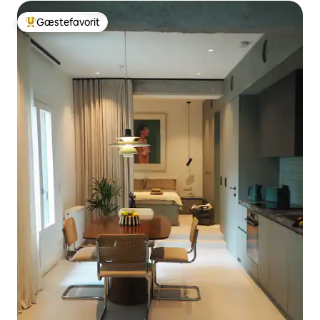
Gæstefavorit
Bedste gæstefavorit