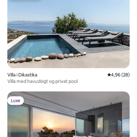
Villa i Dikastika
4,96 ud af 5 
4,96 (28)
Villa med havudsigt og privat pool
Luxe
Luxe