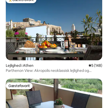
Bedste gæstefavorit
Lejlighed i Athen
5 ud af 5 i
5 (148)
Parthenon View: Akropolis neoklassisk lejlighed og
terrasse
Gæstefavorit
Gæstefavorit