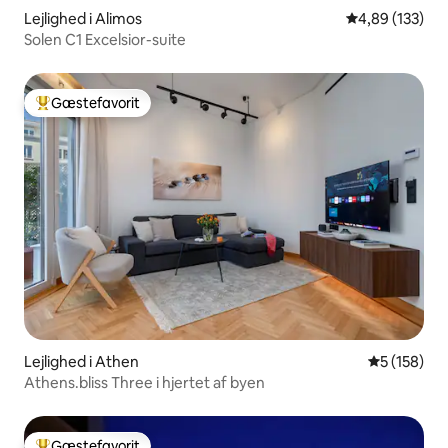
Lejlighed i Alimos
4,89 ud af 5 i
4,89 (133)
Solen C1 Excelsior-suite
Gæstefavorit
Bedste gæstefavorit
Lejlighed i Athen
5 ud af 5 i
5 (158)
Athens.bliss Three i hjertet af byen
Gæstefavorit