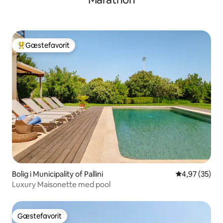
Gæstefavorit
Bedste gæstefavorit
Bolig i Municipality of Pallini
4,97 ud af 5 
4,97 (35)
Luxury Maisonette med pool
Gæstefavorit
Gæstefavorit