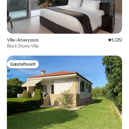
Villa i Anavyssos
5 ud af 5 
5 (25)
Black Stone Villa
Gæstefavorit
Gæstefavorit