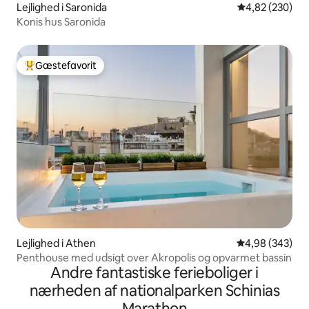
Lejlighed i Saronida
4,82 ud af 5 i
4,82 (230)
Konis hus Saronida
Gæstefavorit
Bedste gæstefavorit
Lejlighed i Athen
4,98 ud af 5 i
4,98 (343)
Penthouse med udsigt over Akropolis og opvarmet bassin
Andre fantastiske ferieboliger i
nærheden af nationalparken Schinias
Marathon