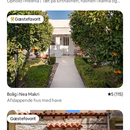
Ophold i Melinta | Tæt på lufthavnen, havnen i Rafina og
stranden
Gæstefavorit
Bedste gæstefavorit
Bolig i Nea Makri
5 ud af 5 
5 (115)
Afslappende hus med have
Gæstefavorit
Gæstefavorit