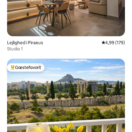
Lejlighed i Piraeus
4,99 ud af 5 i
4,99 (179)
Studio 1
Gæstefavorit
Bedste gæstefavorit