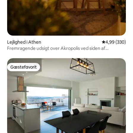
Lejlighed i Athen
4,99 ud af 5 i
4,99 (330)
Fremragende udsigt over Akropolis ved siden af
historiske seværdigheder!
Gæstefavorit
Gæstefavorit