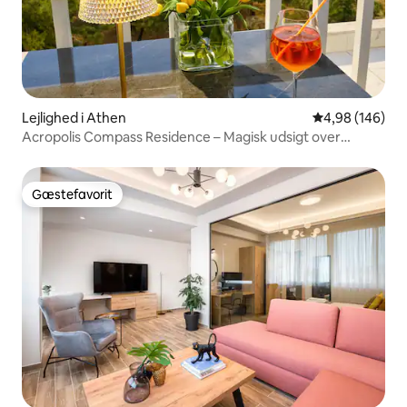
Lejlighed i Athen
4,98 ud af 5 i
4,98 (146)
Acropolis Compass Residence – Magisk udsigt over
Akropolis
Gæstefavorit
Gæstefavorit