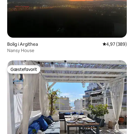
Bolig i Argithea
4,97 ud af 5 i
4,97 (389)
Nansy House
Gæstefavorit
Gæstefavorit