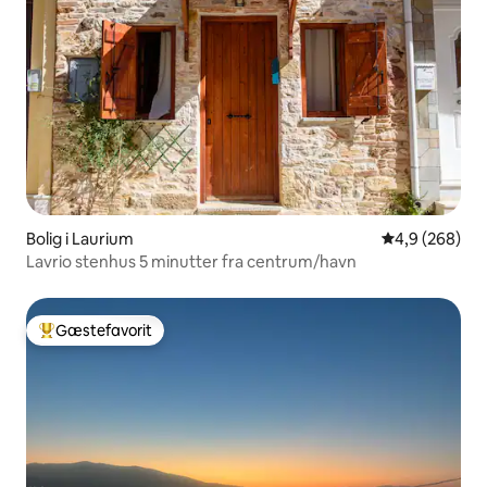
Bolig i Laurium
4,9 ud af 5 i
4,9 (268)
Lavrio stenhus 5 minutter fra centrum/havn
Gæstefavorit
Bedste gæstefavorit