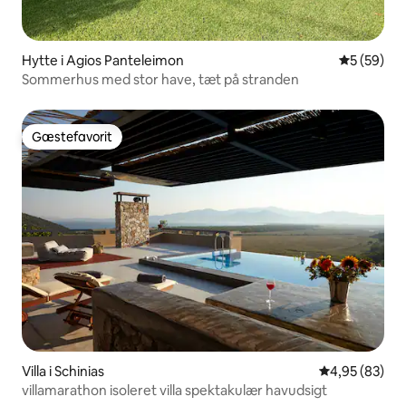
Hytte i Agios Panteleimon
5 ud af 5 
5 (59)
Sommerhus med stor have, tæt på stranden
Gæstefavorit
Gæstefavorit
Villa i Schinias
4,95 ud af 5 
4,95 (83)
villamarathon isoleret villa spektakulær havudsigt