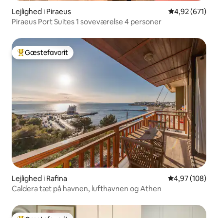
Lejlighed i Piraeus
4,92 ud af 5 i
4,92 (671)
Piraeus Port Suites 1 soveværelse 4 personer
Gæstefavorit
Bedste gæstefavorit
Lejlighed i Rafina
4,97 ud af 5 i
4,97 (108)
Caldera tæt på havnen, lufthavnen og Athen