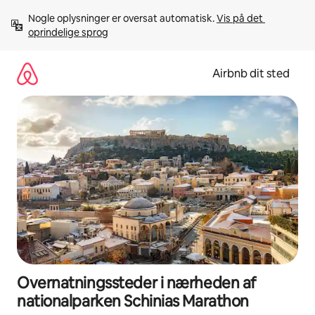
Gå
Nogle oplysninger er oversat automatisk. 
Vis på det 
videre
oprindelige sprog
til
indhold
Airbnb dit sted
Overnatningssteder i nærheden af
nationalparken Schinias Marathon