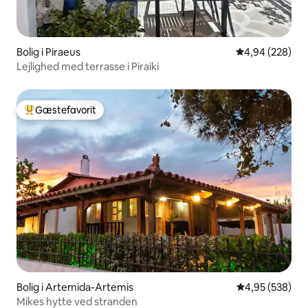
Bolig i Piraeus
4,94 ud af 5 i
4,94 (228)
Lejlighed med terrasse i Piraiki
Gæstefavorit
Bedste gæstefavorit
Bolig i Artemida-Artemis
4,95 ud af 5 i
4,95 (538)
Mikes hytte ved stranden