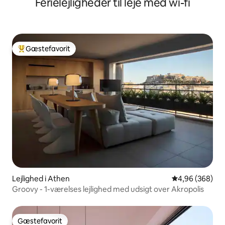
Ferielejligheder til leje med wi-fi
Gæstefavorit
Bedste gæstefavorit
Lejlighed i Athen
4,96 ud af 5 i
4,96 (368)
Groovy - 1-værelses lejlighed med udsigt over Akropolis
Gæstefavorit