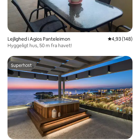
Lejlighed i Agios Panteleimon
4,93 ud af 5 i
4,93 (148)
Hyggeligt hus, 50 m fra havet!
Superhost
Superhost