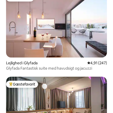
Gæstefavorit
Lejlighed i Glyfada
4,91 ud af 5 i
4,91 (247)
Glyfada Fantastisk suite med havudsigt og jacuzzi
Gæstefavorit
Bedste gæstefavorit