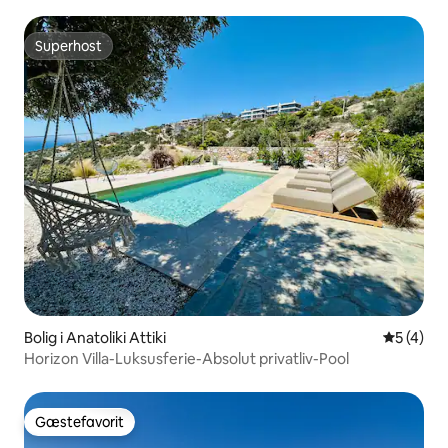
Superhost
Superhost
Bolig i Anatoliki Attiki
5 ud af 5
5 (4)
Horizon Villa-Luksusferie-Absolut privatliv-Pool
Gæstefavorit
Gæstefavorit