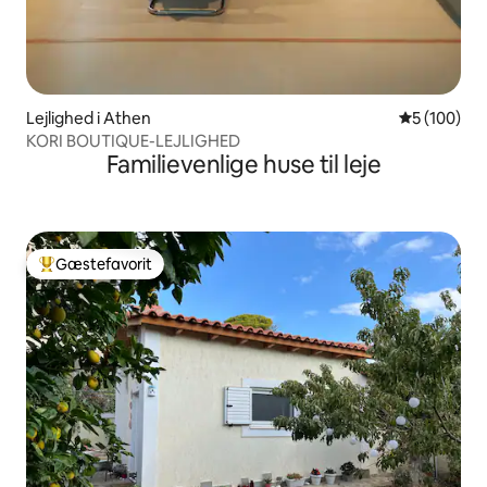
Lejlighed i Athen
5 ud af 5 i
5 (100)
KORI BOUTIQUE-LEJLIGHED
Familievenlige huse til leje
Gæstefavorit
Bedste gæstefavorit