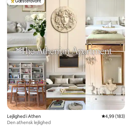
Gæstefavorit
Bedste gæstefavorit
Lejlighed i Athen
4,99 ud af 5 i
4,99 (183)
Den athensk lejlighed